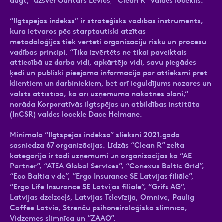
augt,” uzsver Guntars Levics, “Clean R” valdes loceklis.
“Ilgtspējas indekss” ir stratēģisks vadības instruments,
kura ietvaros pēc starptautiski atzītas
metodoloģijas tiek vērtēti organizāciju risku un procesu
vadības principi. “Tika izvērtēts ne tikai paveiktais
attiecībā uz darba vidi, apkārtējo vidi, savu piegādes
ķēdi un publiski pieejamā informācija par attieksmi pret
klientiem un darbiniekiem, bet arī ieguldījums nozares un
valsts attīstībā, kā arī uzņēmuma nākotnes plāni,“
norāda Korporatīvās ilgtspējas un atbildības institūta
(InCSR) valdes locekle Dace Helmane.
Minimālo “Ilgtspējas indeksa” slieksni 2021.gadā
sasniedza 67 organizācijas. Līdzās “Clean R” zelta
kategorijā ir tādi uzņēmumi un organizācijas kā “AE
Partner”, “ATEA Global Services”, “Conexus Baltic Grid”,
“Eco Baltia vide”, “Ergo Insurance SE Latvijas filiāle”,
“Ergo Life Insurance SE Latvijas filiāle”, “Grifs AG”,
Latvijas dzelzceļš, Latvijas Televīzija, Omniva, Paulig
Coffee Latvia, Strenču psihoneiroloģiskā slimnīca,
Vidzemes slimnīca un “ZAAO”.