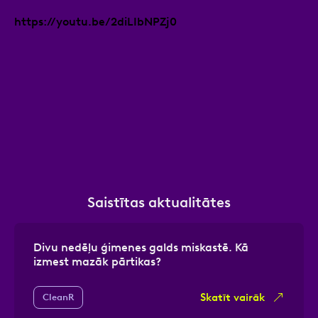
https://youtu.be/2diLIbNPZj0
Saistītas aktualitātes
Divu nedēļu ģimenes galds miskastē. Kā
izmest mazāk pārtikas?
Skatīt vairāk
CleanR