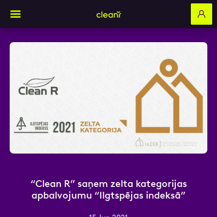
Aizpildi pieteikuma formu un mēs ar tevi
sazināsimies
Vārds, Uzvārds
E-pasts
“Clean R” saņem zelta kategorijas
apbalvojumu “Ilgtspējas indeksā”
Kontakttālrunis