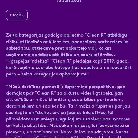
15 Jun 2021
CleanR
Ziņa
Zelta kategorijas godalga apliecina “Clean R” atbildīgu
rīcību attiecībās ar klientiem, sadarbības partneriem un
sabiedrību, attieksmē pret apkārtējo vidi, kā arī
uzņēmuma darbības atklātību un caurskatāmību.
“Ilgtspējas indeksā” “Clean R” piedalās kopš 2019. gada,
kurā saņēma sudraba kategorijas apbalvojumu, savukārt
pērn – zelta kategorijas apbalvojumu.
Atzīmējiet, ka piekrītat personas datu
“Mūsu darbības pamatā ir ilgtermiņa perspektīva, gan
apstrādei.
Vairāk
domājot par “Clean R” zaļo kursu vides ilgtspējā, gan
attiecībās ar mūsu klientiem, sadarbības partneriem,
darbiniekiem un sabiedrību. Tā ir māksla rūpēties par jau
sasniegto un īstenot arvien jaunas iniciatīvas, lai
pilnveidotos un sniegtu ieguldījumu sabiedrības, nozares
un valsts attīstībā. Mēs sākam ar sevi, lai iedvesmotu ar
piemēru, un apzināmies, ka vēl ir ļoti daudz jomu, kurās