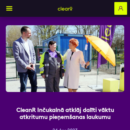
Aizpildi pieteikuma formu un mēs ar tevi
sazināsimies
Vārds, Uzvārds
E-pasts
CleanR Inčukalnā atklāj dalīti vāktu
atkritumu pieņemšanas laukumu
Kontakttālrunis