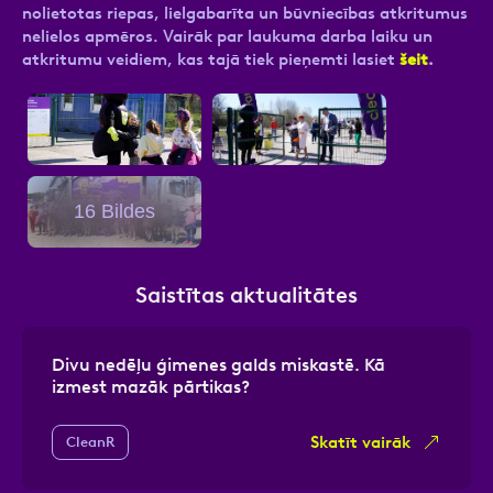
nolietotas riepas, lielgabarīta un būvniecības atkritumus
nelielos apmēros. Vairāk par laukuma darba laiku un
atkritumu veidiem, kas tajā tiek pieņemti lasiet
šeit
.
16 Bildes
Saistītas aktualitātes
Divu nedēļu ģimenes galds miskastē. Kā
izmest mazāk pārtikas?
Skatīt vairāk
CleanR