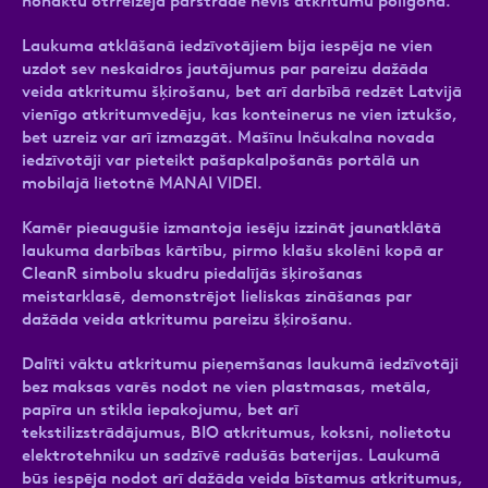
nonāktu otrreizējā pārstrādē nevis atkritumu poligonā.”
Laukuma atklāšanā iedzīvotājiem bija iespēja ne vien
uzdot sev neskaidros jautājumus par pareizu dažāda
veida atkritumu šķirošanu, bet arī darbībā redzēt Latvijā
vienīgo atkritumvedēju, kas konteinerus ne vien iztukšo,
bet uzreiz var arī izmazgāt. Mašīnu Inčukalna novada
iedzīvotāji var pieteikt pašapkalpošanās portālā un
mobilajā lietotnē MANAI VIDEI.
Kamēr pieaugušie izmantoja iesēju izzināt jaunatklātā
laukuma darbības kārtību, pirmo klašu skolēni kopā ar
CleanR simbolu skudru piedalījās šķirošanas
meistarklasē, demonstrējot lieliskas zināšanas par
dažāda veida atkritumu pareizu šķirošanu.
Dalīti vāktu atkritumu pieņemšanas laukumā iedzīvotāji
bez maksas varēs nodot ne vien plastmasas, metāla,
papīra un stikla iepakojumu, bet arī
tekstilizstrādājumus, BIO atkritumus, koksni, nolietotu
elektrotehniku un sadzīvē radušās baterijas. Laukumā
būs iespēja nodot arī dažāda veida bīstamus atkritumus,