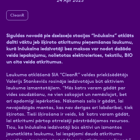
24 Apr 2023
CleanR
Ziņa
Siguldas novadā pie dzelzceļa stacijas “Inčukalns” atklāts
dalīti vāktu jeb šķiroto atkritumu pieņemšanas laukumu,
kurā Inčukalna iedzīvotāji bez maksas var nodot dažāda
veida iepakojumu, nolietotas elektroierīces, tekstilu, BIO
un cita veida atkritumus.
Laukuma atklāšanā SIA “CleanR” valdes priekšsēdētājs
Valerijs Stankevičs rosināja iedzīvotājus būt aktīviem
Atzīmējiet, ka piekrītat personas datu
laukuma izmantotājiem. “Mēs katrs varam gādāt par
apstrādei.
Vairāk
vides saudzēšanu, ne vien sakopjot un nemēslojot, bet
arī apdomīgi iepērkoties. Nākamais solis ir gādāt, lai
nevajadzīgās mantas, kas nav derīgas arī labdarībai, tiek
šķirotas. Tieši šķirošana ir veids, kā katrs varam gādāt,
lai atkritumi pārtop otrreizēji pārstrādājamos resursos.
Ticu, ka Inčukalna iedzīvotāji būs aktīvi un izmantos
jaunatklāto laukumu, lai iespējami daudz atkritumu