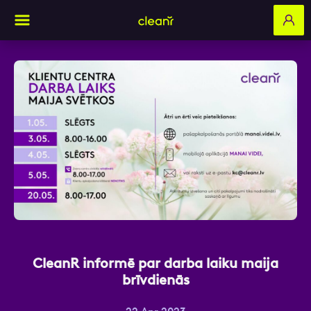
Aizpildi pieteikuma formu un mēs ar tevi
sazināsimies
Vārds, Uzvārds
E-pasts
CleanR informē par darba laiku maija
brīvdienās
Kontakttālrunis