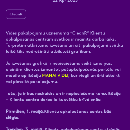
22 Apr 2023
CleanR
Ziņa
Vides pakalpojumu uzņēmuma “CleanR” Klientu
apkalpošanas centram svētkos ir mainīts darba laiks.
Turpretim atkritumu izvešana un citi pakalpojumi svētku
laikā tiks nodrošināti atbilstoši grafikam.
Ja izvešanas grafikā ir nepieciešams veikt izmaiņas,
aicinām klientus izmantot pašapkalpošanās portālu vai
mobilo aplikāciju
MANAI VIDEI
, kur viegli un ērti atteikt
Atzīmējiet, ka piekrītat personas datu
vai pieteikt pakalpojumu.
apstrādei.
Vairāk
Taču, ja ir kas neskaidrs un ir nepieciešama konsultācija
– Klientu centra darba laiks svētku brīvdienās:
Pirmdien, 1. maijā
,Klientu apkalpošanas centrs
būs
slēgts
.
Trešdien, 3. maijā
, Klientu apkalpošanas centrs strādās