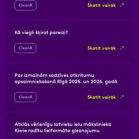
Skatīt vairāk
CleanR
Kā viegli šķirot pareizi?
Skatīt vairāk
CleanR
Par izmaiņām sadzīves atkritumu
apsaimniekošanā Rīgā 2025. un 2026. gadā
Skatīt vairāk
CleanR
Atklās vērienīgu latviešu ielu mākslinieka
Kiwie radītu lielformāta gleznojumu