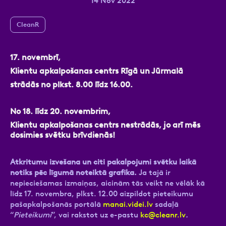
14 Nov 2022
CleanR
Ziņa
17. novembrī,
Klientu apkalpošanas centrs Rīgā un Jūrmalā
strādās no plkst. 8.00 līdz 16.00.
No 18. līdz 20. novembrim,
Klientu apkalpošanas centrs
nestrādās
, jo arī mēs
dosimies svētku brīvdienās!
Atzīmējiet, ka piekrītat personas datu
apstrādei.
Vairāk
Atkritumu izvešana un citi pakalpojumi svētku laikā
notiks pēc līgumā noteiktā grafika.
Ja tajā ir
nepieciešamas izmaiņas, aicinām tās veikt ne vēlāk kā
līdz 17. novembra, plkst. 12.00 aizpildot pieteikumu
pašapkalpošanās portālā
manai.videi.lv
sadaļā
“
Pieteikumi
”, vai rakstot uz e-pastu
kc@cleanr.lv
.