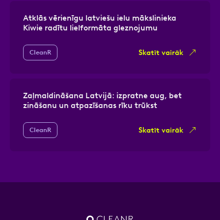
Atklās vērienīgu latviešu ielu mākslinieka
Kiwie radītu lielformāta gleznojumu
Skatīt vairāk
CleanR
Zaļmaldināšana Latvijā: izpratne aug, bet
zināšanu un atpazīšanas rīku trūkst
Skatīt vairāk
CleanR