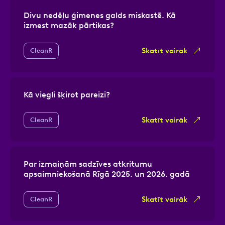
Divu nedēļu ģimenes galds miskastē. Kā
izmest mazāk pārtikas?
Skatīt vairāk
CleanR
Kā viegli šķirot pareizi?
Skatīt vairāk
CleanR
Par izmaiņām sadzīves atkritumu
apsaimniekošanā Rīgā 2025. un 2026. gadā
Skatīt vairāk
CleanR