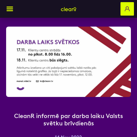
Aizpildi pieteikuma formu un mēs ar tevi
sazināsimies
Vārds, Uzvārds
E-pasts
CleanR informē par darba laiku Valsts
svētku brīvdienās
Kontakttālrunis