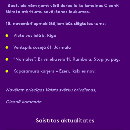
Tāpat, aicinām ņemt vērā darba laika izmaiņas CleanR
šķiroto atkritumu savākšanas laukumos.
18. novembrī
apmeklētājiem
būs slēgts
laukums:
Vietalvas ielā 5, Rīga
Ventspils šosejā 61, Jūrmala
“Nomales”, Brīvnieku ielā 11, Rumbula, Stopiņu pag.
Kaparāmura karjers – Ezeri, Ikšķiles nov.
Novēlam priecīgas Valsts svētku brīvdienas,
CleanR komanda
Saistītas aktualitātes