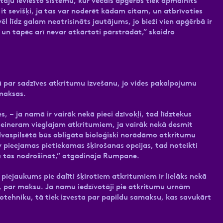
tāju ieviesto sistēmu, kur vecais apģērbs tiek apmainīts
, it sevišķi, ja tas var noderēt kādam citam, un atbrīvoties
ēl līdz galam neatrisināts jautājums, jo bieži vien apģērbā ir
un tāpēc arī nevar atkārtoti pārstrādāt,” skaidro
ā par sadzīves atkritumu izvešanu, jo vides pakalpojumu
z maksas.
, – ja namā ir vairāk nekā pieci dzīvokļi, tad līdztekus
eineram vieglajam atkritumiem, ja vairāk nekā desmit
alvaspilsētā būs obligāta bioloģiski norādāmo atkritumu
 pieejamas pietiekamas šķirošanas opcijas, tad noteikti
u tās nodrošināt,” atgādināja Rumpane.
piejaukums pie dalīti šķirotiem atkritumiem ir lielāks nekā
ad, par maksu. Ja namu iedzīvotāji pie atkritumu urnām
otehniku, tā tiek izvesta par papildu samaksu, kas savukārt