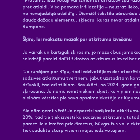
“Protams, iedzīvotāji var izmantot arī atsevišķu ražo
pret atlaidi. Visa pamatā ir filozofija – neuzrāt lieko
no nevajadzīgā atbildīgi. Diemžēl tekstila pārstrāde v
daudz dažādu elementu, šķiedru, kuras nevar atdalīt 
Rumpane.
Šķiro, lai maksātu mazāk par atkritumu izvešanu
Jo vairāk un kārtīgāk šķirosim, jo mazāk būs jāmaks
sniedzēji pareizi dalīti šķirotos atkritumus izved be
“Ja runājam par Rīgu, tad iedzīvotājiem der atcerēties
sadzīves atkritumu tvertnēm, jābūt uzstādītam kont
dzīvokļi, tad arī stiklam. Savukārt, no 2024. gada g
šķirošana. Ja namu iemītniekiem šķiet, ka viņiem nav
aicinām vērsties pie sava apsaimniekotāja ar lūgum
Aicinām ņemt vērā! Ja nepareizi sašķiroto atkritumu 
20%, tad tie tiek izvesti kā sadzīves atkritumi, tāt
pamet liela izmēra priekšmetus, būvgružus vai elektr
tiek sadalīta starp visiem mājas iedzīvotājiem.