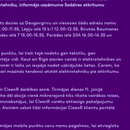
trotehniku, informēja uzņēmuma Sadzīves atkritumu
nkts dosies uz Daugavgrīvu un viesosies šādu adrešu namu
1.00-11.55, Lēpju ielā 15 k-1 12.00-12.55, Birutas Baumanes
ādes ielā 7 15.00-15.55, Parādes ielā 20A 16.00-16.55 un
punktu, lai tieši tajā nodotu gan tekstilu, gan
ējo vidi. Kaut arī Rīgā aizvien vairāk ir elektrotehnikas un
ēr ir laiks un iespēja nodot uzkrājušās lietas. Ceram, ka
 arī mazinās tendenci atstāt elektrotehniku pie atkritumu
ir CleanR darbības zonā. Tīrmājas dienas 11. jūnijā
ita dēļ akcija vienā mikrorajonā tiks rīkota vairākas reizes,
imniekotājus, lai CleanR varētu attiecīgo pakalpojumu
Aicinām sekot līdzi informācijai CleanR klientu portālā
rmājas mobilo punktu savu namu pagalmos, lai atvieglotu