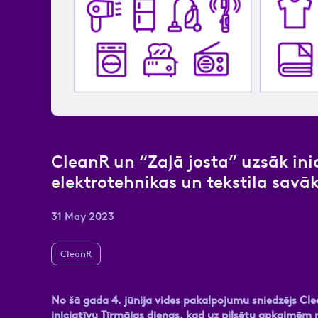
Atzīmējiet, ka piekrītat perso
CleanR un “Zaļā josta” uzsāk in
elektrotehnikas un tekstila sav
31 May 2023
CleanR
No šā gada 4. jūnija vides pakalpojumu sniedzējs Cl
iniciatīvu Tīrmājas dienas, kad uz pilsētu apkaimēm 