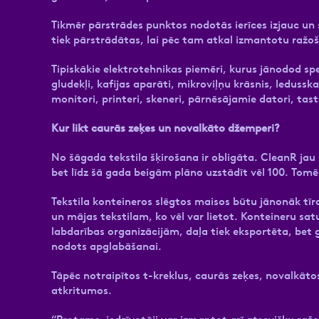
Tikmēr pārstrādes punktos nodotās ierīces izjauc u
tiek pārstrādātas, lai pēc tam atkal izmantotu ražo
Tipiskākie elektrotehnikas piemēri, kurus jānodod spe
gludekļi, kafijas aparāti, mikroviļņu krāsnis, ledusska
monitori, printeri, skeneri, pārnēsājamie datori, tast
Kur likt caurās zeķes un novalkāto džemperi?
No šāgada tekstila šķirošana ir obligāta. CleanR jau i
bet līdz šā gada beigām plāno uzstādīt vēl 100. Tomē
Tekstila konteineros slēgtos maisos būtu jānonāk tī
un mājas tekstilam, ko vēl var lietot. Konteineru satu
labdarības organizācijām, daļa tiek eksportēta, bet g
nodots apglabāšanai.
Tāpēc notraipītos t-kreklus, caurās zeķes, novalkāto
atkritumos.