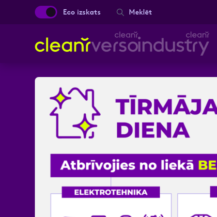
Eco izskats
Meklēt
Aizpild
Vārds, Uzvārds
Ziņa