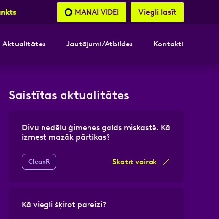
Viegli lasīt
MANAI VIDEI
unkts
Aktualitātes
Jautājumi/Atbildes
Kontakti
nāsimies
Saistītas aktualitātes
akttālrunis
Divu nedēļu ģimenes galds miskastē. Kā
izmest mazāk pārtikas?
Skatīt vairāk
CleanR
Kā viegli šķirot pareizi?