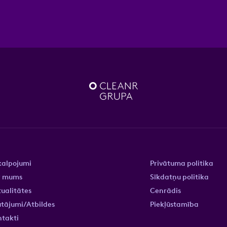
kalpojumi
Privātuma politika
r mums
Sīkdatņu politika
ualitātes
Cenrādis
tājumi/Atbildes
Piekļūstamība
ntakti