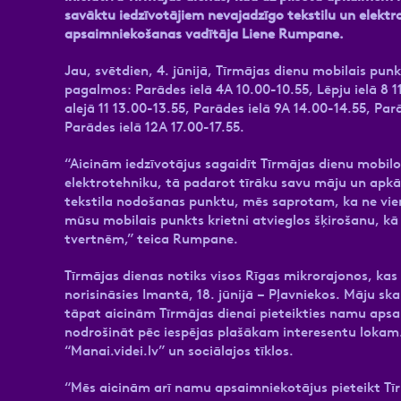
savāktu iedzīvotājiem nevajadzīgo tekstilu un elek
apsaimniekošanas vadītāja Liene Rumpane.
Jau, svētdien, 4. jūnijā, Tīrmājas dienu mobilais pu
pagalmos: Parādes ielā 4A 10.00-10.55, Lēpju ielā 8 1
alejā 11 13.00-13.55, Parādes ielā 9A 14.00-14.55, Par
Parādes ielā 12A 17.00-17.55.
“Aicinām iedzīvotājus sagaidīt Tīrmājas dienu mobilo 
elektrotehniku, tā padarot tīrāku savu māju un apkārt
tekstila nodošanas punktu, mēs saprotam, ka ne vienm
mūsu mobilais punkts krietni atvieglos šķirošanu, kā
tvertnēm,” teica Rumpane.
Tīrmājas dienas notiks visos Rīgas mikrorajonos, kas 
norisināsies Imantā, 18. jūnijā – Pļavniekos. Māju ska
tāpat aicinām Tīrmājas dienai pieteikties namu apsa
nodrošināt pēc iespējas plašākam interesentu lokam. 
“Manai.videi.lv” un sociālajos tīklos.
“Mēs aicinām arī namu apsaimniekotājus pieteikt Tī