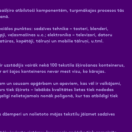
n sašķiro atbilstoši komponentēm, turpmākajos procesos tās
šanā.
ciālos punktos: sadzīves tehnika – tosteri, blenderi,
pji, veļasmašīnas u.c.; elektronika – televizori, datoru
atūras, kopētāji, tālruņi un mobilie tālruņi, u.tml.
r uzstādījis vairāk nekā 100 tekstila šķirošanas konteinerus,
r arī šajos konteineros nevar mest visu, ko kārojas.
ram un sausam apģērbam un apaviem, kas vēl ir valkājami,
rs tiek šķirots – labākās kvalitātes lietas tiek nododas
alīgi nelietojamais nonāk poligonā, kur tas atbildīgi tiek
s džemperi un nolietoto mājas tekstilu jāizmet sadzīves