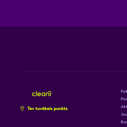
Pa
Pa
Akt
Tev tuvākais punkts
Jau
Ko