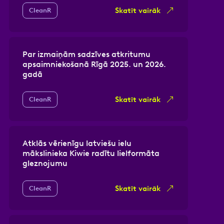
Skatīt vairāk
CleanR
Par izmaiņām sadzīves atkritumu
apsaimniekošanā Rīgā 2025. un 2026.
gadā
Skatīt vairāk
CleanR
Atklās vērienīgu latviešu ielu
mākslinieka Kiwie radītu lielformāta
gleznojumu
Skatīt vairāk
CleanR