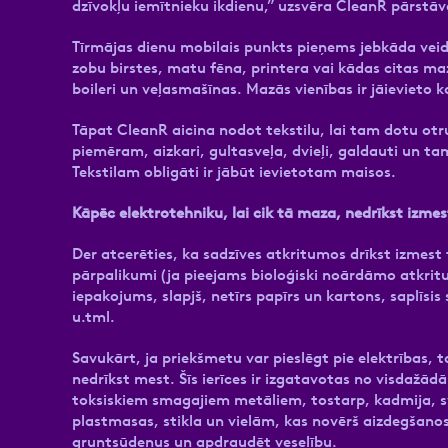
dzīvokļu iemītnieku ikdienu,” uzsvēra CleanR pārstāv
Tīrmājas dienu mobilais punkts pieņems jebkāda veid
zobu birstes, matu fēna, printera vai kādas citas ma
boileri un veļasmašīnas. Mazās vienības ir jāievieto k
Tāpat CleanR aicina nodot tekstilu, lai tam dotu otru
piemēram, aizkari, gultasveļa, dvieļi, galdauti un tam
Tekstilam obligāti ir jābūt ievietotam maisos.
Kāpēc elektrotehniku, lai cik tā maza, nedrīkst izme
Der atcerēties, ka sadzīves atkritumos drīkst izmest
pārpalikumi (ja pieejams bioloģiski noārdāmo atkritum
iepakojums, slapjš, netīrs papīrs un kartons, saplīsis
u.tml.
Savukārt, ja priekšmetu var pieslēgt pie elektrības, 
nedrīkst mest. Šīs ierīces ir izgatavotas no visdažā
toksiskiem smagajiem metāliem, tostarp, kadmija, s
plastmasas, stikla un vielām, kas novērš aizdegšanos
gruntsūdeņus un apdraudēt veselību.