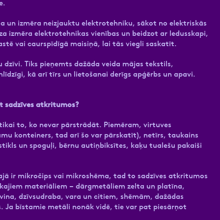
e.
a un izmēra neizjauktu elektrotehniku, sākot no elektriskās
za izmēra elektrotehnikas vienības un beidzot ar ledusskapi,
astē vai caurspīdīgā maisiņā, lai tās viegli saskatīt.
 dzīvi. Tiks pieņemts dažāda veida mājas tekstils,
līdzīgi, kā arī tīrs un lietošanai derīgs apģērbs un apavi.
st sadzīves atkritumos?
 tikai to, ko nevar pārstrādāt. Piemēram, virtuves
u konteiners, tad arī šo var pārskatīt), netīrs, taukains
 stikls un spoguļi, bērnu autiņbiksītes, kaķu tualešu pakaiši
tajā ir mikročips vai mikroshēma, tad to sadzīves atkritumos
dākajiem materiāliem – dārgmetāliem zelta un platīna,
vina, dzīvsudraba, vara un citiem, shēmām, dažādas
. Ja bīstamie metāli nonāk vidē, tie var pat piesārņot