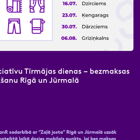
nas datu apstrādei.
Vairāk
iciatīvu Tīrmājas dienas – bezmaksas
ākšanu Rīgā un Jūrmalā
eanR sadarbībā ar “Zaļā josta” Rīgā un Jūrmalā uzsāk
noteiktā laikā dosies mobilais punkts, lai bez maksas