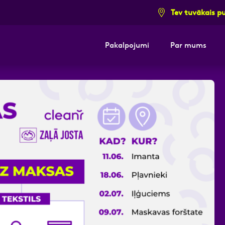
Tev tuvākais p
Pakalpojumi
Par mums
i pieteikuma formu un mēs ar tevi sazi
E-pasts
Kont