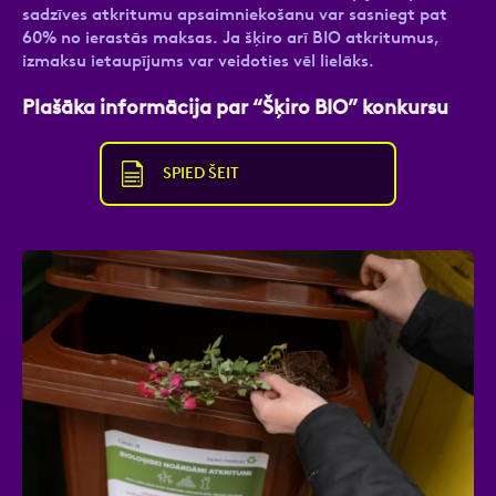
sadzīves atkritumu apsaimniekošanu var sasniegt pat
60% no ierastās maksas. Ja šķiro arī BIO atkritumus,
izmaksu ietaupījums var veidoties vēl lielāks.
Plašāka informācija par “Šķiro BIO” konkursu
SPIED ŠEIT