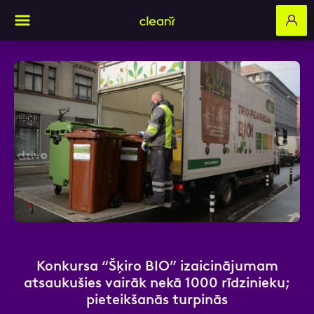
Aizpildi pieteikuma formu un mēs ar tevi
sazināsimies
Vārds, Uzvārds
E-pasts
Konkursa “Šķiro BIO” izaicinājumam
atsaukušies vairāk nekā 1000 rīdzinieku;
pieteikšanās turpinās
Kontakttālrunis