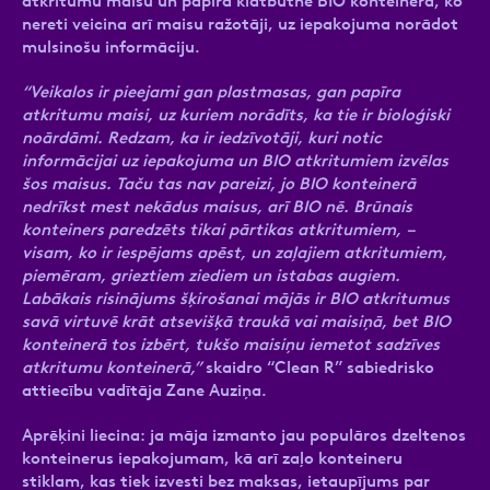
atkritumu maisu un papīra klātbūtne BIO konteinerā, ko
nereti veicina arī maisu ražotāji, uz iepakojuma norādot
mulsinošu informāciju.
“Veikalos ir pieejami gan plastmasas, gan papīra
atkritumu maisi, uz kuriem norādīts, ka tie ir bioloģiski
noārdāmi. Redzam, ka ir iedzīvotāji, kuri notic
informācijai uz iepakojuma un BIO atkritumiem izvēlas
šos maisus. Taču tas nav pareizi, jo BIO konteinerā
nedrīkst mest nekādus maisus, arī BIO nē. Brūnais
konteiners paredzēts tikai pārtikas atkritumiem, –
visam, ko ir iespējams apēst, un zaļajiem atkritumiem,
piemēram, grieztiem ziediem un istabas augiem.
Labākais risinājums šķirošanai mājās ir BIO atkritumus
savā virtuvē krāt atsevišķā traukā vai maisiņā, bet BIO
konteinerā tos izbērt, tukšo maisiņu iemetot sadzīves
atkritumu konteinerā,”
skaidro “Clean R” sabiedrisko
attiecību vadītāja Zane Auziņa.
Aprēķini liecina: ja māja izmanto jau populāros dzeltenos
konteinerus iepakojumam, kā arī zaļo konteineru
stiklam, kas tiek izvesti bez maksas, ietaupījums par