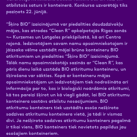
atbilstošs saturs ir konteinerā. Konkursa uzvarētājs tiks
paziņots 22. jūnijā.
“Šķiro BIO” izaicinājumā var piedalīties daudzdzīvokļu
mājas, kas atrodas “Clean R” apkalpotajās Rīgas zonās
¬– Kurzemes un Latgales priekšpilsētā, kā arī Centra
rajonā. Iedzīvotājiem savam namu apsaimniekotajam ir
jāizsaka vēlme uzstādīt mājai brūno konteineru BIO
atkritumiem un piedalīties “Šķiro BIO” izaicinājumā.
Tālāk namu apsaimniekotājs sazinās ar “Clean R”, kas
pāris dienu laikā uzstāda BIO atkritumu konteineru, un
šķirošana var sākties. Kopā ar konteineru mājas
apsaimniekotājam un iedzīvotājiem tiek nodrošināta arī
informācija par to, kas ir bioloģiski noārdāmie atkritumi,
kā tos pareizi šķirot un kā viegli gādāt, lai BIO atkritumu
konteinera sastāvs atbilstu nosacījumiem. BIO
atkritumu konteiners tiek uzstādīts esoša nešķiroto
sadzīves atkritumu konteinera vietā, ja tādi ir vismaz
divi. Ja nešķiroto sadzīves atkritumu konteiners pagalmā
ir tikai viens, BIO konteiners tiek novietots papildus jau
esošajiem konteineriem.