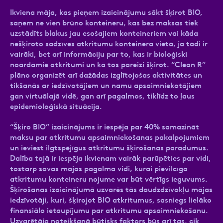
Ikviena māja, kas pieņem izaicinājumu sākt šķirot BIO,
saņem ne vien brūno konteineru, kas bez maksas tiek
uzstādīts blakus jau esošajiem konteineriem vai kāda
nešķiroto sadzīves atkritumu konteinera vietā, ja tādi ir
vairāki, bet arī informāciju par to, kas ir bioloģiski
noārdāmie atkritumi un kā tos pareizi šķirot. “Clean R”
plāno organizēt arī dažādas izglītojošas aktivitātes un
tikšanās ar iedzīvotājiem un namu apsaimniekotājiem
gan virtuālajā vidē, gan arī pagalmos, tiklīdz to ļaus
epidemioloģiskā situācija.
“Šķiro BIO” izaicinājums ir iespēja par 40% samazināt
maksu par atkritumu apsaimniekošanas pakalpojumiem
un ieviest ilgtspējīgus atkritumu šķirošanas paradumus.
Dalība tajā ir iespēja ikvienam vairāk parūpēties par vidi,
tostarp savas mājas pagalma vidi, kurai pievilcīga
atkritumu konteineru nojume var būt vērtīgs ieguvums.
Šķirošanas izaicinājumā uzvarēs tās daudzdzīvokļu mājas
iedzīvotāji, kuri, šķirojot BIO atkritumus, sasniegs lielāko
finansiālo ietaupījumu par atkritumu apsaimniekošanu.
Uzvarētāja noteikšanā būtisks faktors būs arī tas, cik