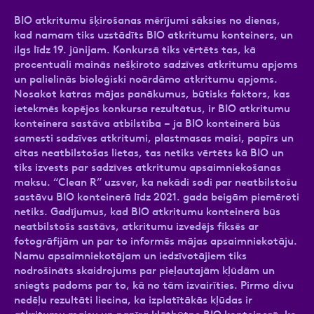
BIO atkritumu šķirošanas mērījumi sāksies no dienas,
kad namam tiks uzstādīts BIO atkritumu konteiners, un
ilgs līdz 19. jūnijam. Konkursā tiks vērtēts tas, kā
procentuāli mainās nešķiroto sadzīves atkritumu apjoms
un palielinās bioloģiski noārdāmo atkritumu apjoms.
Nosakot katras mājas panākumus, būtisks faktors, kas
ietekmēs kopējos konkursa rezultātus, ir BIO atkritumu
konteinera sastāva atbilstība – ja BIO konteinerā būs
samesti sadzīves atkritumi, plastmasas maisi, papīrs un
citas neatbilstošas lietas, tas netiks vērtēts kā BIO un
tiks izvests par sadzīves atkritumu apsaimniekošanas
maksu. “Clean R” uzsver, ka nekādi sodi par neatbilstošu
sastāvu BIO konteinerā līdz 2021. gada beigām piemēroti
netiks. Gadījumus, kad BIO atkritumu konteinerā būs
neatbilstošs sastāvs, atkritumu izvedējs fiksēs ar
fotogrāfijām un par to informēs mājas apsaimniekotāju.
Namu apsaimniekotājam un iedzīvotājiem tiks
nodrošināts skaidrojums par pieļautajām kļūdām un
sniegts padoms par to, kā no tām izvairīties. Pirmo divu
nedēļu rezultāti liecina, ka izplatītākās kļūdas ir