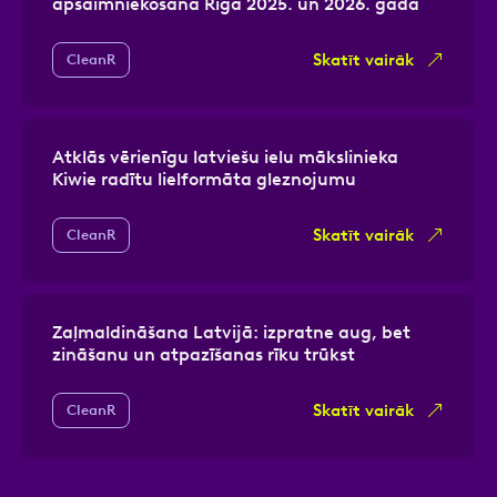
apsaimniekošanā Rīgā 2025. un 2026. gadā
Skatīt vairāk
CleanR
Atklās vērienīgu latviešu ielu mākslinieka
Kiwie radītu lielformāta gleznojumu
Skatīt vairāk
CleanR
Zaļmaldināšana Latvijā: izpratne aug, bet
zināšanu un atpazīšanas rīku trūkst
Skatīt vairāk
CleanR