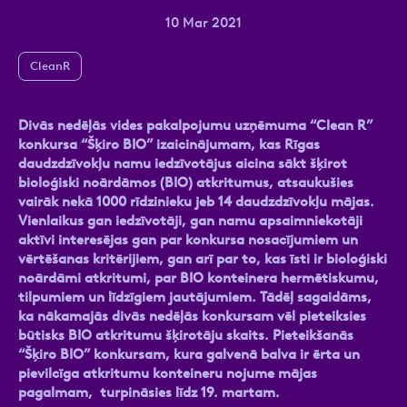
10 Mar 2021
CleanR
Ziņa
Divās nedēļās vides pakalpojumu uzņēmuma “Clean R”
konkursa “Šķiro BIO” izaicinājumam, kas Rīgas
daudzdzīvokļu namu iedzīvotājus aicina sākt šķirot
bioloģiski noārdāmos (BIO) atkritumus, atsaukušies
vairāk nekā 1000 rīdzinieku jeb 14 daudzdzīvokļu mājas.
Vienlaikus gan iedzīvotāji, gan namu apsaimniekotāji
aktīvi interesējas gan par konkursa nosacījumiem un
Atzīmējiet, ka piekrītat personas datu
vērtēšanas kritērijiem, gan arī par to, kas īsti ir bioloģiski
apstrādei.
Vairāk
noārdāmi atkritumi, par BIO konteinera hermētiskumu,
tilpumiem un līdzīgiem jautājumiem. Tādēļ sagaidāms,
ka nākamajās divās nedēļās konkursam vēl pieteiksies
būtisks BIO atkritumu šķirotāju skaits. Pieteikšanās
“Šķiro BIO” konkursam, kura galvenā balva ir ērta un
pievilcīga atkritumu konteineru nojume mājas
pagalmam, turpināsies līdz 19. martam.