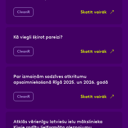
Skatīt vairāk
CleanR
Kā viegli šķirot pareizi?
Skatīt vairāk
CleanR
Par izmaiņām sadzīves atkritumu
apsaimniekošanā Rīgā 2025. un 2026. gadā
Skatīt vairāk
CleanR
Atklās vērienīgu latviešu ielu mākslinieka
Kiwie radītu lielformāta gleznojumu