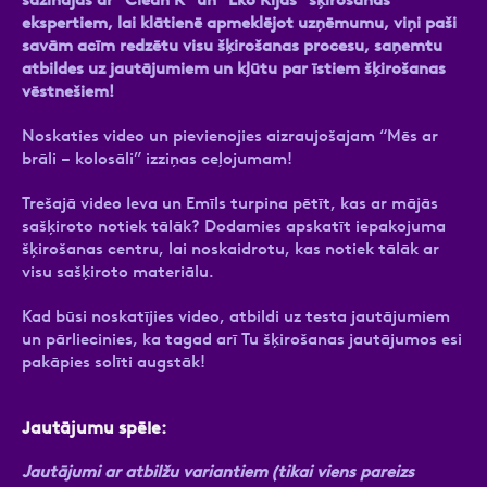
sazinājās ar “Clean R” un “Eko Rijas” šķirošanas
ekspertiem, lai klātienē apmeklējot uzņēmumu, viņi paši
savām acīm redzētu visu šķirošanas procesu, saņemtu
atbildes uz jautājumiem un kļūtu par īstiem šķirošanas
vēstnešiem!
Noskaties video un pievienojies aizraujošajam “Mēs ar
brāli – kolosāli” izziņas ceļojumam!
Trešajā video Ieva un Emīls turpina pētīt, kas ar mājās
sašķiroto notiek tālāk? Dodamies apskatīt iepakojuma
šķirošanas centru, lai noskaidrotu, kas notiek tālāk ar
visu sašķiroto materiālu.
Kad būsi noskatījies video, atbildi uz testa jautājumiem
un pārliecinies, ka tagad arī Tu šķirošanas jautājumos esi
pakāpies solīti augstāk!
Jautājumu spēle:
Jautājumi ar atbilžu variantiem (tikai viens pareizs