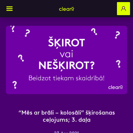
Aizpildi pieteikuma formu un mēs ar tevi
sazināsimies
Vārds, Uzvārds
E-pasts
“Mēs ar brāli – kolosāli” šķirošanas
ceļojums; 3. daļa
Kontakttālrunis