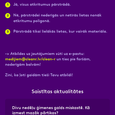
Jā, visus atkritumus pārstrādā.
Nē, pārstrādei nederīgās un netīrās lietas nonāk
atkritumu poligonā.
Pārstrādā tikai lielākās lietas, kur vairāk materiāla.
-> Atbildes uz jautājumiem sūti uz e-pastu:
medijiem@cleanr.lv
/clean-r
un tiec pie foršām,
noderīgām balvām!
Zini, ka ļoti gaidām tieši Tavu atbildi!
Saistītas aktualitātes
Divu nedēļu ģimenes galds miskastē. Kā
izmest mazāk pārtikas?