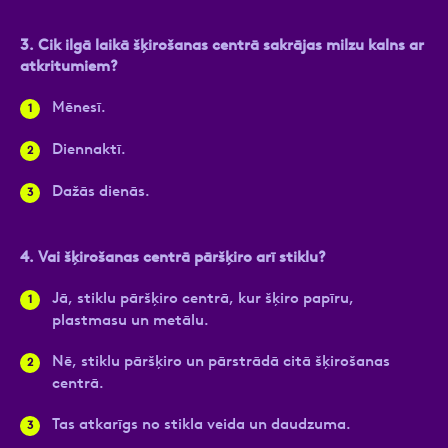
3.
Cik ilgā laikā šķirošanas centrā sakrājas milzu kalns ar
atkritumiem?
Mēnesī.
Diennaktī.
Dažās dienās.
4.
Vai šķirošanas centrā pāršķiro arī stiklu?
Jā, stiklu pāršķiro centrā, kur šķiro papīru,
plastmasu un metālu.
Nē, stiklu pāršķiro un pārstrādā citā šķirošanas
centrā.
Tas atkarīgs no stikla veida un daudzuma.