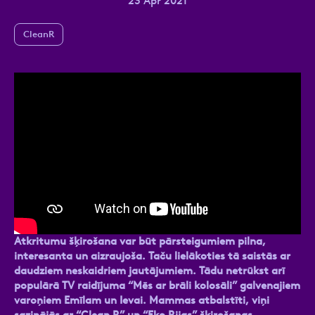
23 Apr 2021
CleanR
Ziņa
Atzīmējiet, ka piekrītat personas datu
apstrādei.
Vairāk
Atkritumu šķirošana var būt pārsteigumiem pilna,
interesanta un aizraujoša. Taču lielākoties tā saistās ar
daudziem neskaidriem jautājumiem. Tādu netrūkst arī
populārā TV raidījuma “Mēs ar brāli kolosāli” galvenajiem
varoņiem Emīlam un Ievai. Mammas atbalstīti, viņi