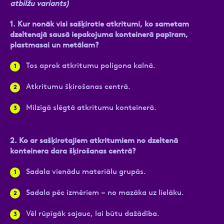
atbilžu variants)
1.
Kur nonāk visi sašķirotie atkritumi, ko sametam
dzeltenajā sausā iepakojuma konteinerā papīram,
plastmasai un metālam?
Tos aprok atkritumu poligona kalnā.
Atkritumu šķirošanas centrā.
Milzīgā slēgtā atkritumu konteinerā.
2.
Ko ar sašķirotajiem atkritumiem no dzeltenā
konteinera dara šķirošanas centrā?
Sadala vienādu materiālu grupās.
Sadala pēc izmēriem – no mazāka uz lielāku.
Vēl rūpīgāk sajauc, lai būtu dažādība.