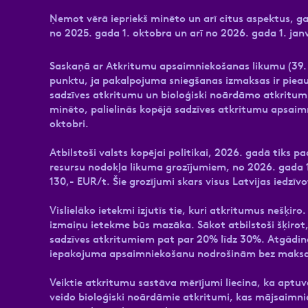
Ņemot vērā iepriekš minēto un arī citus aspektus, 
no 2025. gada 1. oktobra un arī no 2026. gada 1. jan
Saskaņā ar Atkritumu apsaimniekošanas likumu (39.
punktu, ja pakalpojuma sniegšanas izmaksas ir piea
sadzīves atkritumu un bioloģiski noārdāmo atkritu
minēto, palielinās kopējā sadzīves atkritumu apsai
oktobri.
Atbilstoši valsts kopējai politikai, 2026. gadā tiks
resursu nodokļa likuma grozījumiem, no 2026. gada 1
130,- EUR/t. Šie grozījumi skars visus Latvijas iedzīvo
Vislielāko ietekmi izjutīs tie, kuri atkritumus nešķiro
izmaiņu ietekme būs mazāka. Sākot atbilstoši šķiro
sadzīves atkritumiem pat par 20% līdz 30%. Atgādinā
iepakojuma apsaimniekošanu nodrošinām bez maksa
Veiktie atkritumu sastāva mērījumi liecina, ka aptu
veido bioloģiski noārdāmie atkritumi, kas mājsaimnie