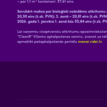
3
– par 1,1 m
konteineri: 37,61 eiro.
Savukārt maksa par bioloģiski noārdāmo atkritumu a
20,30 eiro (t.sk. PVN); 2. zonā – 20,51 eiro (t.sk. 
2026. gada 1. janvāra 1. zonā būs 33,84 eiro (t.sk. PV
Lai saņemtu visaptverošu atkritumu apsaimniekošan
“CleanR” Klientu apkalpošanas centru, zvanot uz tālr
apmeklēt pašapkalpošanās portālu
manai.videi.lv.