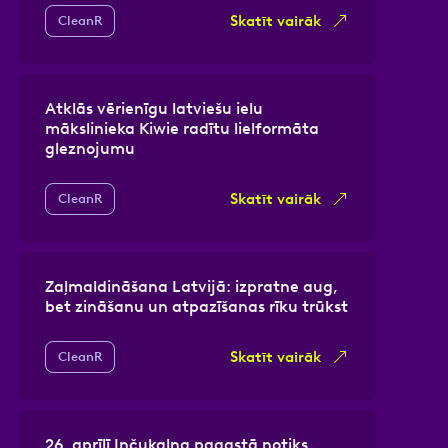
Skatīt vairāk
CleanR
Atklās vērienīgu latviešu ielu
mākslinieka Kiwie radītu lielformāta
gleznojumu
Skatīt vairāk
CleanR
Zaļmaldināšana Latvijā: izpratne aug,
bet zināšanu un atpazīšanas rīku trūkst
Skatīt vairāk
CleanR
26. aprīlī Inčukalna pagastā notiks