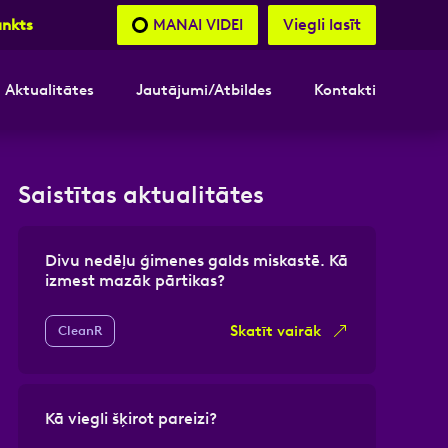
Viegli lasīt
MANAI VIDEI
unkts
Aktualitātes
Jautājumi/Atbildes
Kontakti
nāsimies
Saistītas aktualitātes
akttālrunis
Divu nedēļu ģimenes galds miskastē. Kā
izmest mazāk pārtikas?
Skatīt vairāk
CleanR
Kā viegli šķirot pareizi?