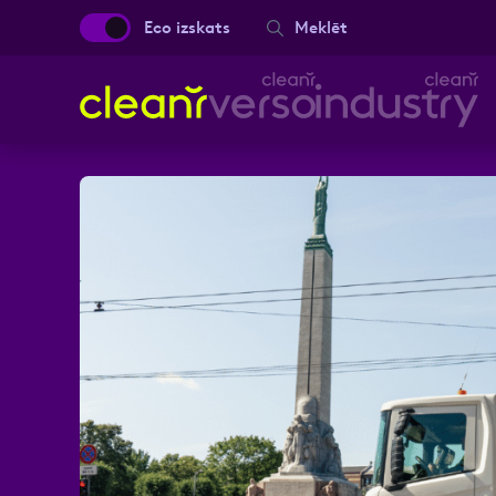
Eco izskats
Meklēt
Aizpild
Vārds, Uzvārds
Ziņa