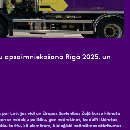
nas datu apstrādei.
Vairāk
u apsaimniekošanā Rīgā 2025. un
s par Latvijas vidi un Eiropas Savienības Zaļā kursa klimata
n ar nodokļu politiku, gan nodrošinot, ka dalīti šķirotos
māku tarifu, kā piemēram, bioloģiski noārdāmos atkritumus.