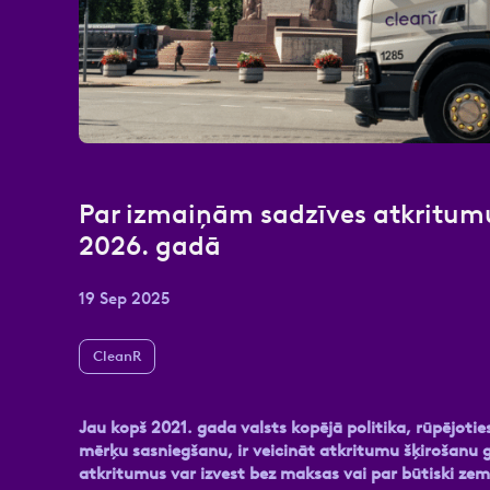
Atzīmējiet, ka piekrītat perso
Par izmaiņām sadzīves atkritum
2026. gadā
19 Sep 2025
CleanR
Jau kopš 2021. gada valsts kopējā politika, rūpējotie
mērķu sasniegšanu, ir veicināt atkritumu šķirošanu ga
atkritumus var izvest bez maksas vai par būtiski ze