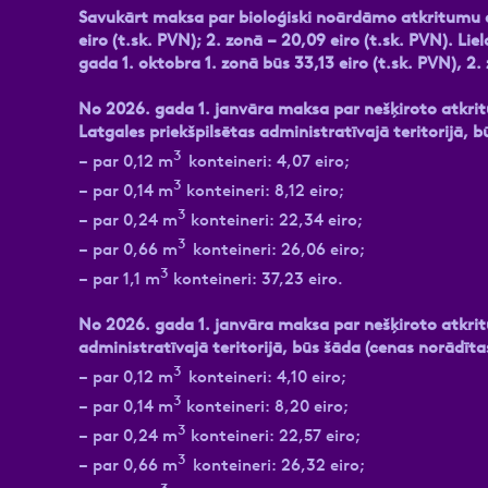
Savukārt maksa par bioloģiski noārdāmo atkritumu a
eiro (t.sk. PVN); 2. zonā – 20,09 eiro (t.sk. PVN). 
gada 1. oktobra 1. zonā būs 33,13 eiro (t.sk. PVN), 2.
No 2026. gada 1. janvāra maksa par nešķiroto atkri
Latgales priekšpilsētas administratīvajā teritorijā, 
3
– par 0,12 m
konteineri: 4,07 eiro;
3
– par 0,14 m
konteineri: 8,12 eiro;
3
– par 0,24 m
konteineri: 22,34 eiro;
3
– par 0,66 m
konteineri: 26,06 eiro;
3
– par 1,1 m
konteineri: 37,23 eiro.
No 2026. gada 1. janvāra maksa par nešķiroto atkr
administratīvajā teritorijā, būs šāda (cenas norādīta
3
– par 0,12 m
konteineri: 4,10 eiro;
3
– par 0,14 m
konteineri: 8,20 eiro;
3
– par 0,24 m
konteineri: 22,57 eiro;
3
– par 0,66 m
konteineri: 26,32 eiro;