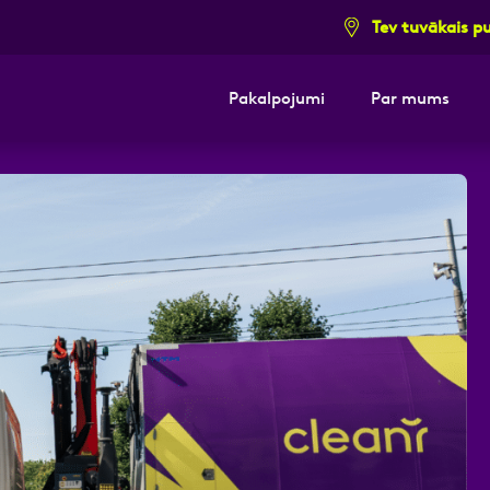
Tev tuvākais p
Pakalpojumi
Par mums
i pieteikuma formu un mēs ar tevi sazi
E-pasts
Kont