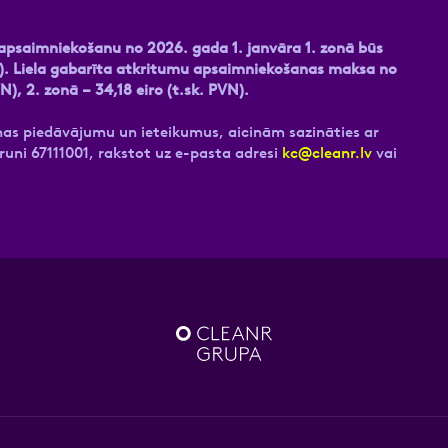
psaimniekošanu no 2026. gada 1. janvāra 1. zonā būs
PVN). Liela gabarīta atkritumu apsaimniekošanas maksa no
N), 2. zonā – 34,18 eiro (t.sk. PVN).
as piedāvājumu un ieteikumus, aicinām sazināties ar
uni 67111001, rakstot uz e-pasta adresi
kc@cleanr.lv
vai