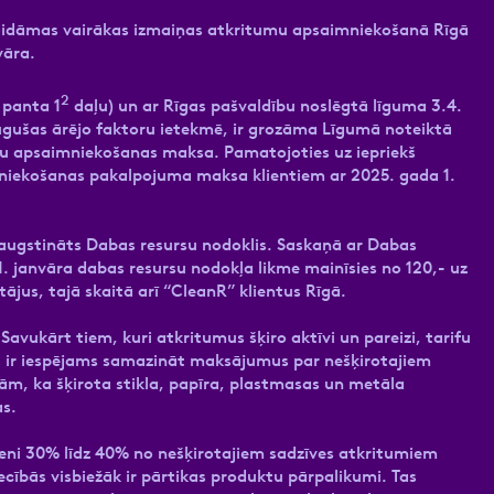
gaidāmas vairākas izmaiņas atkritumu apsaimniekošanā Rīgā
vāra.
2
 panta 1
daļu) un ar Rīgas pašvaldību noslēgtā līguma 3.4.
ugušas ārējo faktoru ietekmē, ir grozāma Līgumā noteiktā
mu apsaimniekošanas maksa. Pamatojoties uz iepriekš
mniekošanas pakalpojuma maksa klientiem ar 2025. gada 1.
 paaugstināts Dabas resursu nodoklis. Saskaņā ar Dabas
. janvāra dabas resursu nodokļa likme mainīsies no 120,- uz
tājus, tajā skaitā arī “CleanR” klientus Rīgā.
. Savukārt tiem, kuri atkritumus šķiro aktīvi un pareizi, tarifu
t, ir iespējams samazināt maksājumus par nešķirotajiem
m, ka šķirota stikla, papīra, plastmasas un metāla
s.
veni 30% līdz 40% no nešķirotajiem sadzīves atkritumiem
cībās visbiežāk ir pārtikas produktu pārpalikumi. Tas