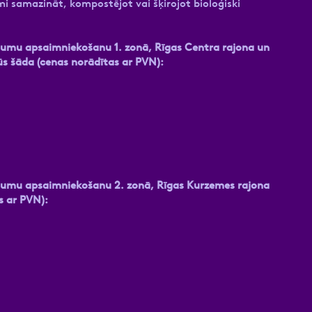
i samazināt, kompostējot vai šķirojot bioloģiski
tumu apsaimniekošanu 1. zonā, Rīgas Centra rajona un
būs šāda (cenas norādītas ar PVN):
itumu apsaimniekošanu 2. zonā, Rīgas Kurzemes rajona
s ar PVN):