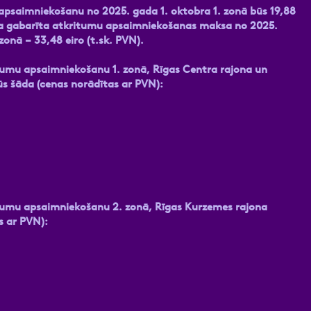
psaimniekošanu no 2025. gada 1. oktobra 1. zonā būs 19,88
Liela gabarīta atkritumu apsaimniekošanas maksa no 2025.
 zonā – 33,48 eiro (t.sk. PVN).
tumu apsaimniekošanu 1. zonā, Rīgas Centra rajona un
būs šāda (cenas norādītas ar PVN):
itumu apsaimniekošanu 2. zonā, Rīgas Kurzemes rajona
s ar PVN):