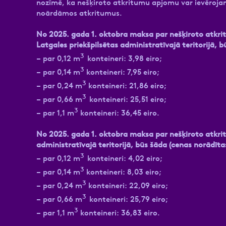
nozīmē, ka nešķiroto atkritumu apjomu var ievērojam
noārdāmos atkritumus.
No 2025. gada 1. oktobra maksa par nešķiroto atkri
Latgales priekšpilsētas administratīvajā teritorijā, 
3
– par 0,12 m
konteineri: 3,98 eiro;
3
– par 0,14 m
konteineri: 7,95 eiro;
3
– par 0,24 m
konteineri: 21,86 eiro;
3
– par 0,66 m
konteineri: 25,51 eiro;
3
– par 1,1 m
konteineri: 36,45 eiro.
No 2025. gada 1. oktobra maksa par nešķiroto atkr
administratīvajā teritorijā, būs šāda (cenas norādīta
3
– par 0,12 m
konteineri: 4,02 eiro;
3
– par 0,14 m
konteineri: 8,03 eiro;
3
– par 0,24 m
konteineri: 22,09 eiro;
3
– par 0,66 m
konteineri: 25,79 eiro;
3
– par 1,1 m
konteineri: 36,83 eiro.