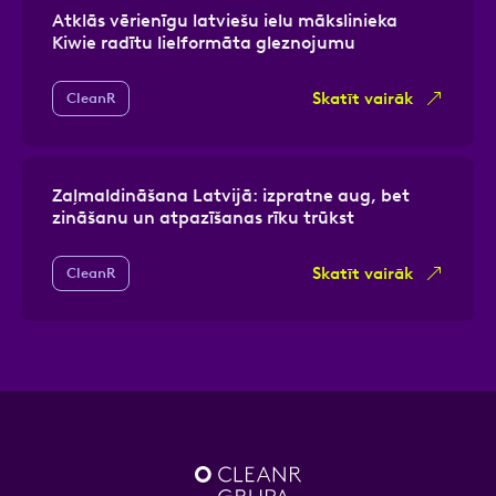
Atklās vērienīgu latviešu ielu mākslinieka
Kiwie radītu lielformāta gleznojumu
Skatīt vairāk
CleanR
Zaļmaldināšana Latvijā: izpratne aug, bet
zināšanu un atpazīšanas rīku trūkst
Skatīt vairāk
CleanR