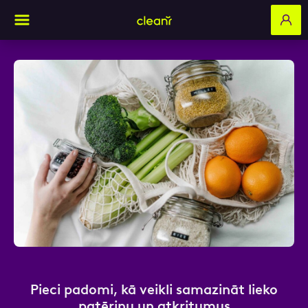
Aizpildi pieteikuma formu un mēs ar tevi
sazināsimies
Vārds, Uzvārds
E-pasts
Pieci padomi, kā veikli samazināt lieko
Kontakttālrunis
patēriņu un atkritumus