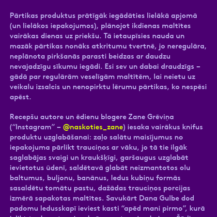
Pārtikas produktus prātīgāk iegādāties lielākā apjomā
(un lielākos iepakojumos), plānojot ikdienas maltītes
vairākas dienas uz priekšu. Tā ietaupīsies nauda un
mazāk pārtikas nonāks atkritumu tvertnē, jo neregulāra,
neplānota pirkšanās parasti beidzas ar daudzu
nevajadzīgu sīkumu iegādi. Esi sev un dabai draudzīgs –
gādā par regulārām veselīgām maltītēm, lai neietu uz
veikalu izsalcis un nenopirktu lērumu pārtikas, ko nespēsi
apēst.
Recepšu autore un ēdienu blogere Zane Grēviņa
(“Instagram” –
@naskoties_zane
) iesaka vairākus knifus
produktu uzglabāšanai: zaļo salātu maisījumus no
iepakojuma pārlikt trauciņos ar vāku, jo tā tie ilgāk
saglabājas svaigi un kraukšķīgi, garšaugus uzglabāt
ievietotus ūdenī, saldētavā glabāt neizmantotos olu
baltumus, buljonu, banānus, ledus kubiņu formās
sasaldētu tomātu pastu, dažādas trauciņos porcijas
izmērā sapakotas maltītes. Savukārt Dana Gulbe dod
padomu ledusskapī ieviest kasti “apēd mani pirmo”, kurā