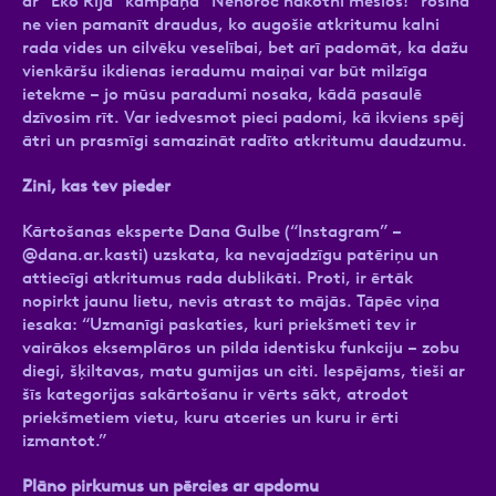
ar “Eko Rija” kampaņā “Nenoroc nākotni mēslos!” rosina
ne vien pamanīt draudus, ko augošie atkritumu kalni
rada vides un cilvēku veselībai, bet arī padomāt, ka dažu
vienkāršu ikdienas ieradumu maiņai var būt milzīga
ietekme – jo mūsu paradumi nosaka, kādā pasaulē
dzīvosim rīt. Var iedvesmot pieci padomi, kā ikviens spēj
ātri un prasmīgi samazināt radīto atkritumu daudzumu.
Zini, kas tev pieder
Kārtošanas eksperte Dana Gulbe (“Instagram” –
@dana.ar.kasti) uzskata, ka nevajadzīgu patēriņu un
attiecīgi atkritumus rada dublikāti. Proti, ir ērtāk
nopirkt jaunu lietu, nevis atrast to mājās. Tāpēc viņa
iesaka: “Uzmanīgi paskaties, kuri priekšmeti tev ir
vairākos eksemplāros un pilda identisku funkciju – zobu
diegi, šķiltavas, matu gumijas un citi. Iespējams, tieši ar
šīs kategorijas sakārtošanu ir vērts sākt, atrodot
priekšmetiem vietu, kuru atceries un kuru ir ērti
izmantot.”
Plāno pirkumus un pērcies ar apdomu