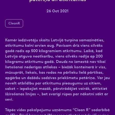
26 Oct 2021
CleanR
Ziņa
Kamēr iedzīvotāju skaits Latvijā turpina samazināties,
atkritumu kalni arvien aug. Pavisam drīz viens cilvēks
gadā radīs ap 500 kilogramiem atkritumu. Laikā, kad
Latvija atguva neatkarību, viens cilvēks radīja ap 200
kilogramu atkritumu gadā. Daudz no izmestā nav tikai
lietošanai nederīgas atliekas – biežāk konteinerā ir viss,
Atzīmējiet, ka piekrītat personas datu
mūsuprāt, liekais, kas rodas no pārlieku lielā pārtikas,
apstrādei.
Vairāk
apģērba un dažādu sadzīves priekšmetu patēriņa. Var jau
novelt atbildību par atkritumu pieaugumu uz citiem,
sakot – iepakojiet mazāk, pārstrādājiet vairāk, attīstiet
šķirošanas līnijas –, bet svarīgi rūpes par nākotni sākt ar
sevi.
Tāpēc vides pakalpojumu uzņēmums “Clean R” sadarbībā