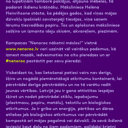
no lupatiņām tamborē paklājus, atjauno mēbeles, tā
padarot ikdienu krāšņāku. Māksliniece Helēna
Heinrihsone stāsta, ka pēdējos gados, kad viņas mājas
dzīvokļu īpašnieki savstarpēji tiesājas, viņa saņem
lērumu tiesvedības papīru. Tos un aploksnes māksliniece
sašķiro un izmanto ideju skicēm, akvareļiem, piezīmēm.
Kampaņas “Nenoroc nākotni mēslos!” vietnē
www.nenoroc.lv
vari uzzināt vēl vairākus padomus, kā
izmest mazāk, iedvesmoties no citu pieredzes un ar
#nenoroc
pastāstīt par savu pieredzi.
Visbeidzot to, kas lietošanai patiesi vairs nav derīgs,
šķiro un nogādā piemērotākajā atkritumu konteinerā, lai
pārstrādei derīgo pārstrādātu un no tā varētu radīt
jaunas vērtības. Latvijā jau ir gana attīstītas iespējas
šķirot un nodot pārstrādei stiklu, iepakojumu
(plastmasu, papīru, metālu), tekstilu un bioloģiskos
atkritumus. Ja ir griba un enerģija, pārtikas un dārza
atliekas jeb bioloģiskos atkritumus var pārstrādāt
kompostā arī mājas pagalmā vai dzīvoklī. Ja savā ikdienā
ieviesīsi kaut daļu no šiem padomiem, palīdzēsi krietni