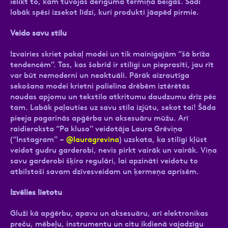
ielikt to, kam tuvojas derīguma termiņa beigas. Šādi
labāk spēsi izsekot līdzi, kuri produkti jāapēd pirmie.
Veido savu stilu
Izvairies skriet pakaļ modei un tik mainīgajām “šā brīža
tendencēm”. Tas, kas šobrīd ir stilīgi un pieprasīti, jau rīt
var būt nemoderni un neaktuāli. Pārāk aizrautīga
sekošana modei krietni palielina drēbēm iztērētās
naudas apjomu un tekstila atkritumu daudzumu drīz pēc
tam. Labāk paļauties uz savu stila izjūtu, sekot tai! Šāda
pieeja pagarinās apģērba un aksesuāru mūžu. Arī
raidieraksta “Pa kluso” veidotāja Laura Grēviņa
(“Instagram” –
@lauragrevina
) uzskata, ka stilīgi kļūst
veidot gudru garderobi, nevis pirkt vairāk un vairāk. Viņa
savu garderobi šķiro regulāri, lai apzināti veidotu to
atbilstoši savam dzīvesveidam un ķermeņa aprisēm.
Izvēlies lietotu
Gluži kā apģērbu, apavu un aksesuāru, arī elektronikas
preču, mēbeļu, instrumentu un citu ikdienā vajadzīgu