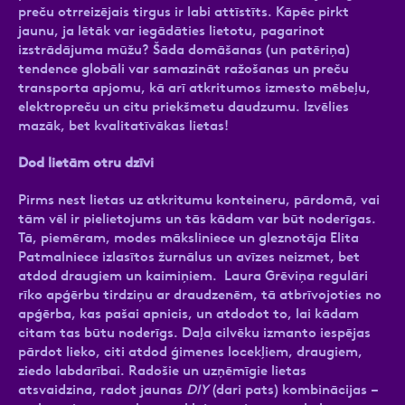
preču otrreizējais tirgus ir labi attīstīts. Kāpēc pirkt
jaunu, ja lētāk var iegādāties lietotu, pagarinot
izstrādājuma mūžu? Šāda domāšanas (un patēriņa)
tendence globāli var samazināt ražošanas un preču
transporta apjomu, kā arī atkritumos izmesto mēbeļu,
elektropreču un citu priekšmetu daudzumu. Izvēlies
mazāk, bet kvalitatīvākas lietas!
Dod lietām otru dzīvi
Pirms nest lietas uz atkritumu konteineru, pārdomā, vai
tām vēl ir pielietojums un tās kādam var būt noderīgas.
Tā, piemēram, modes māksliniece un gleznotāja Elita
Patmalniece izlasītos žurnālus un avīzes neizmet, bet
atdod draugiem un kaimiņiem. Laura Grēviņa regulāri
rīko apģērbu tirdziņu ar draudzenēm, tā atbrīvojoties no
apģērba, kas pašai apnicis, un atdodot to, lai kādam
citam tas būtu noderīgs. Daļa cilvēku izmanto iespējas
pārdot lieko, citi atdod ģimenes locekļiem, draugiem,
ziedo labdarībai. Radošie un uzņēmīgie lietas
atsvaidzina, radot jaunas
DIY
(dari pats) kombinācijas –