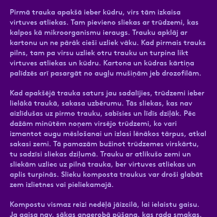
Pirmā trauka apakšā ieber kūdru, virs tām izkaisa
virtuves atliekas. Tam pievieno sliekas ar trūdzemi, kas
kalpos kā mikroorganismu ieraugs. Trauku apklāj ar
kartonu un ne pārāk cieši uzliek vāku. Kad pirmais trauks
pilns, tam pa virsu uzliek otru trauku un turpina likt
virtuves atliekas un kūdru. Kartona un kūdras kārtiņa
palīdzēs arī pasargāt no augļu mušiņām jeb drozofilām.
Kad apakšējā trauka saturs jau sadalījies, trūdzemi ieber
lielākā traukā, sakasa uzbērumu. Tās sliekas, kas nav
aizlīdušas uz pirmo trauku, sabīsies un līdīs dziļāk. Pēc
dažām minūtēm noņem virsējo trūdzemi, ko vari
izmantot augu mēslošanai un izlasi lēnākos tārpus, atkal
sakasi zemi. Tā pamazām bužinot trūdzemes virskārtu,
tu sadzīsi sliekas dziļumā. Trauku ar atlikušo zemi un
sliekām uzliec uz pilnā trauka, ber virtuves atliekas un
aplis turpinās. Slieku komposta traukus var droši glabāt
zem izlietnes vai pieliekamajā.
Kompostu vismaz reizi nedēļā jāizcilā, lai ielaistu gaisu.
Ja gaisa nav, sākas anaerobā pūšana, kas rada smakas.