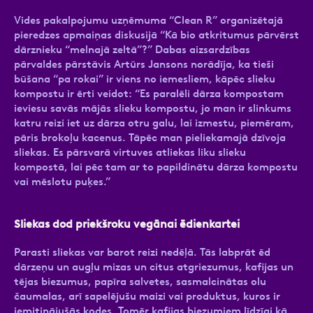
Vides pakalpojumu uzņēmuma “Clean R” organizētajā
pieredzes apmaiņas diskusijā “Kā bio atkritumus pārvērst
dārznieku “melnajā zeltā”?” Dabas aizsardzības
pārvaldes pārstāvis Artūrs Jansons norādīja, ka tieši
būšana “pa rokai” ir viens no iemesliem, kāpēc slieku
kompostu ir ērti veidot: “Es paralēli dārza kompostam
ieviesu savās mājās slieku kompostu, jo man ir slinkums
katru reizi iet uz dārza otru galu, lai izmestu, piemēram,
pāris brokoļu kacenus. Tāpēc man pieliekamajā dzīvoja
sliekas. Es pārsvarā virtuves atliekas liku slieku
kompostā, lai pēc tam ar to papildinātu dārza kompostu
vai mēslotu puķes.”
Sliekas dod priekšroku vegānai ēdienkartei
Parasti sliekas var barot reizi nedēļā. Tās labprāt ēd
dārzeņu un augļu mizas un citus atgriezumus, kafijas un
tējas biezumus, papīra salvetes, sasmalcinātas olu
čaumalas, arī sapelējušu maizi vai produktus, kuros ir
iemitinājušās kodes. Tomēr kafijas biezumiem līdzīgi kā