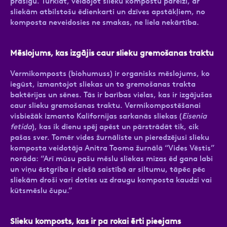
prasīgu. Turklāt, veidojot slieku kompostu pareizi, ar
sliekām atbilstošu ēdienkarti un dzīves apstākļiem, no
komposta neveidosies ne smakas, ne liela nekārtība.
Mēslojums, kas izgājis caur slieku gremošanas traktu
Vermikomposts (biohumuss) ir organisks mēslojums, ko
iegūst, izmantojot sliekas un to gremošanas trakta
baktērijas un sēnes. Tās ir barības vielas, kas ir izgājušas
caur slieku gremošanas traktu. Vermikompostēšanai
visbiežāk izmanto Kalifornijas sarkanās sliekas (
Eisenia
fetida
), kas ik dienu spēj apēst un pārstrādāt tik, cik
pašas sver. Tomēr vides žurnāliste un pieredzējusi slieku
komposta veidotāja Anitra Tooma žurnālā “Vides Vēstis”
norāda: “Arī mūsu pašu mēslu sliekas mizas ēd gana labi
un viņu ēstgriba ir ciešā saistībā ar siltumu, tāpēc pēc
sliekām droši vari doties uz draugu komposta kaudzi vai
kūtsmēslu čupu.”
Slieku komposts, kas ir pa rokai ērti pieejams