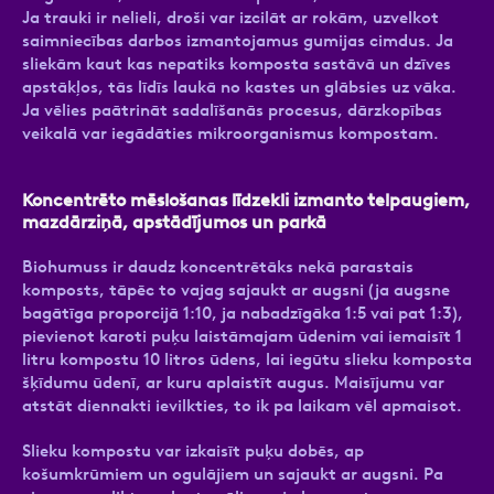
Ja trauki ir nelieli, droši var izcilāt ar rokām, uzvelkot
saimniecības darbos izmantojamus gumijas cimdus. Ja
sliekām kaut kas nepatiks komposta sastāvā un dzīves
apstākļos, tās līdīs laukā no kastes un glābsies uz vāka.
Ja vēlies paātrināt sadalīšanās procesus, dārzkopības
veikalā var iegādāties mikroorganismus kompostam.
Koncentrēto mēslošanas līdzekli izmanto telpaugiem,
mazdārziņā, apstādījumos un parkā
Biohumuss ir daudz koncentrētāks nekā parastais
komposts, tāpēc to vajag sajaukt ar augsni (ja augsne
bagātīga proporcijā 1:10, ja nabadzīgāka 1:5 vai pat 1:3),
pievienot karoti puķu laistāmajam ūdenim vai iemaisīt 1
litru kompostu 10 litros ūdens, lai iegūtu slieku komposta
šķīdumu ūdenī, ar kuru aplaistīt augus. Maisījumu var
atstāt diennakti ievilkties, to ik pa laikam vēl apmaisot.
Slieku kompostu var izkaisīt puķu dobēs, ap
košumkrūmiem un ogulājiem un sajaukt ar augsni. Pa