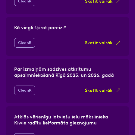
Skatīt vairāk
CleanR
Kā viegli šķirot pareizi?
Skatīt vairāk
CleanR
Par izmaiņām sadzīves atkritumu
apsaimniekošanā Rīgā 2025. un 2026. gadā
Skatīt vairāk
CleanR
Atklās vērienīgu latviešu ielu mākslinieka
Kiwie radītu lielformāta gleznojumu