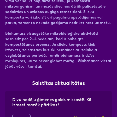
virsu var salikt nopļauto zālienu, jo komposta
mikroorganismi un mazās slieciņas ātrāk palīdzēs zālei
sadalīties un uzlabos auglīgo zemes slāni. Slieku
kompostu vari izkaisīt arī pagalma apstādījumos vai
parkā, tomēr to nekādā gadījumā nedrīkst nest uz mežu.
Biohumuss visaugstāko mikrobioloģisko aktivitāti
sasniedz pēc 2–4 nedēļām, kad ir pabeigts
kompostēšanas process. Ja slieku komposts tiek
izžāvēts, tā sastāvs būtiski nemainās arī tālākajā
uzglabāšanas periodā. Tomēr biohumuss ir dzīvs
mēslojums, un to nevar glabāt mūžīgi. Glabāšanas vietai
jābūt vēsai, tumšai.
Saistītas aktualitātes
Divu nedēļu ģimenes galds miskastē. Kā
izmest mazāk pārtikas?