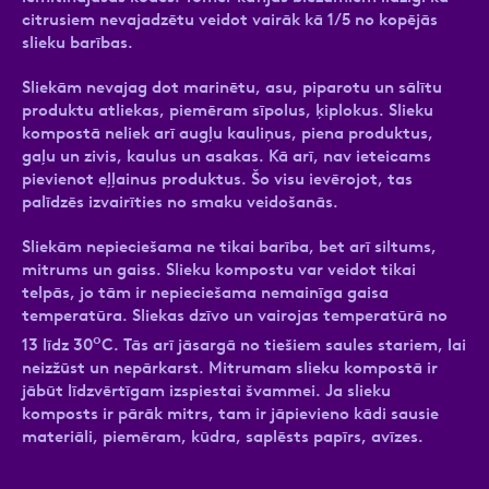
citrusiem nevajadzētu veidot vairāk kā 1/5 no kopējās
slieku barības.
Sliekām nevajag dot marinētu, asu, piparotu un sālītu
produktu atliekas, piemēram sīpolus, ķiplokus. Slieku
kompostā neliek arī augļu kauliņus, piena produktus,
gaļu un zivis, kaulus un asakas. Kā arī, nav ieteicams
pievienot eļļainus produktus. Šo visu ievērojot, tas
palīdzēs izvairīties no smaku veidošanās.
Sliekām nepieciešama ne tikai barība, bet arī siltums,
mitrums un gaiss. Slieku kompostu var veidot tikai
telpās, jo tām ir nepieciešama nemainīga gaisa
temperatūra. Sliekas dzīvo un vairojas temperatūrā no
o
13 līdz 30
C. Tās arī jāsargā no tiešiem saules stariem, lai
neizžūst un nepārkarst. Mitrumam slieku kompostā ir
jābūt līdzvērtīgam izspiestai švammei. Ja slieku
komposts ir pārāk mitrs, tam ir jāpievieno kādi sausie
materiāli, piemēram, kūdra, saplēsts papīrs, avīzes.