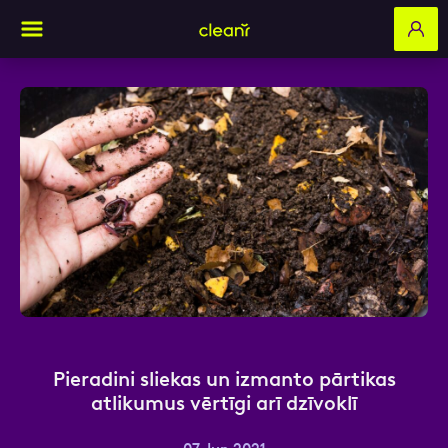
Aizpildi pieteikuma formu un mēs ar tevi
sazināsimies
Vārds, Uzvārds
E-pasts
Pieradini sliekas un izmanto pārtikas
atlikumus vērtīgi arī dzīvoklī
Kontakttālrunis