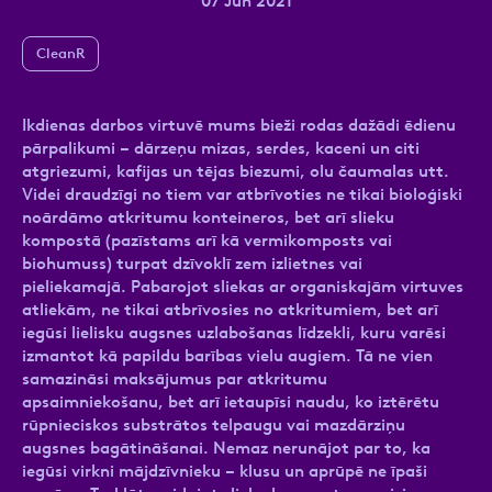
07 Jun 2021
CleanR
Ziņa
Ikdienas darbos virtuvē mums bieži rodas dažādi ēdienu
pārpalikumi – dārzeņu mizas, serdes, kaceni un citi
atgriezumi, kafijas un tējas biezumi, olu čaumalas utt.
Videi draudzīgi no tiem var atbrīvoties ne tikai bioloģiski
noārdāmo atkritumu konteineros, bet arī slieku
kompostā (pazīstams arī kā vermikomposts vai
biohumuss) turpat dzīvoklī zem izlietnes vai
pieliekamajā. Pabarojot sliekas ar organiskajām virtuves
Atzīmējiet, ka piekrītat personas datu
atliekām, ne tikai atbrīvosies no atkritumiem, bet arī
apstrādei.
Vairāk
iegūsi lielisku augsnes uzlabošanas līdzekli, kuru varēsi
izmantot kā papildu barības vielu augiem. Tā ne vien
samazināsi maksājumus par atkritumu
apsaimniekošanu, bet arī ietaupīsi naudu, ko iztērētu
rūpnieciskos substrātos telpaugu vai mazdārziņu
augsnes bagātināšanai. Nemaz nerunājot par to, ka
iegūsi virkni mājdzīvnieku – klusu un aprūpē ne īpaši