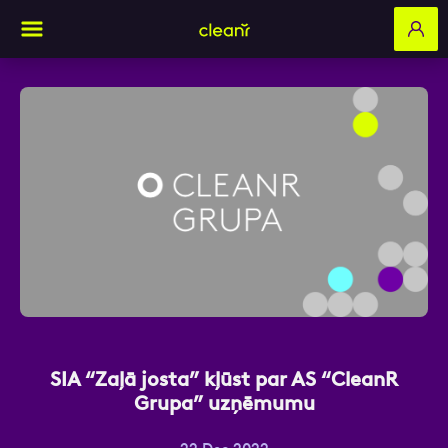
Aizpildi pieteikuma formu un mēs ar tevi
sazināsimies
Vārds, Uzvārds
E-pasts
SIA “Zaļā josta” kļūst par AS “CleanR
Grupa” uzņēmumu
Kontakttālrunis