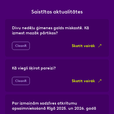
Saistītas aktualitātes
Divu nedēļu ģimenes galds miskastē. Kā
izmest mazāk pārtikas?
Skatīt vairāk
CleanR
Kā viegli šķirot pareizi?
Skatīt vairāk
CleanR
Par izmaiņām sadzīves atkritumu
apsaimniekošanā Rīgā 2025. un 2026. gadā