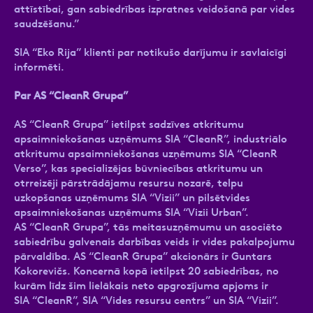
attīstībai, gan sabiedrības izpratnes veidošanā par vides
saudzēšanu.”
SIA “Eko Rija” klienti par notikušo darījumu ir savlaicīgi
informēti.
Par AS “CleanR Grupa”
AS “CleanR Grupa” ietilpst sadzīves atkritumu
apsaimniekošanas uzņēmums SIA “CleanR”, industriālo
atkritumu apsaimniekošanas uzņēmums SIA “CleanR
Verso”, kas specializējas būvniecības atkritumu un
otrreizēji pārstrādājamu resursu nozarē, telpu
uzkopšanas uzņēmums SIA “Vizii” un pilsētvides
apsaimniekošanas uzņēmums SIA “Vizii Urban”.
AS “CleanR Grupa”, tās meitasuzņēmumu un asociēto
sabiedrību galvenais darbības veids ir vides pakalpojumu
pārvaldība. AS “CleanR Grupa” akcionārs ir Guntars
Kokorevičs. Koncernā kopā ietilpst 20 sabiedrības, no
kurām līdz šim lielākais neto apgrozījuma apjoms ir
SIA “CleanR”, SIA “Vides resursu centrs” un SIA “Vizii”.