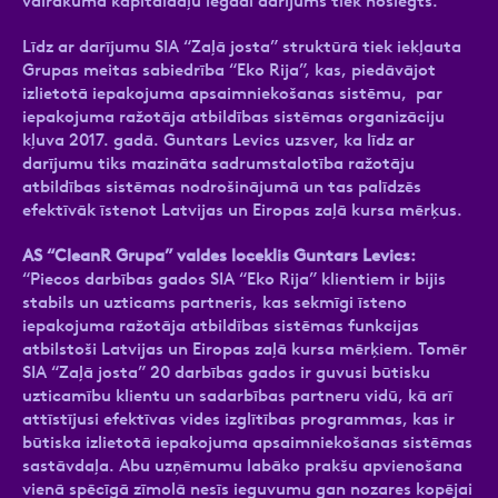
vairākuma kapitāldaļu iegādi darījums tiek noslēgts.
Līdz ar darījumu SIA “Zaļā josta” struktūrā tiek iekļauta
Grupas meitas sabiedrība “Eko Rija”, kas, piedāvājot
izlietotā iepakojuma apsaimniekošanas sistēmu, par
iepakojuma ražotāja atbildības sistēmas organizāciju
kļuva 2017. gadā. Guntars Levics uzsver, ka līdz ar
darījumu tiks mazināta sadrumstalotība ražotāju
atbildības sistēmas nodrošinājumā un tas palīdzēs
efektīvāk īstenot Latvijas un Eiropas zaļā kursa mērķus.
AS “CleanR Grupa” valdes loceklis Guntars Levics:
“Piecos darbības gados SIA “Eko Rija” klientiem ir bijis
stabils un uzticams partneris, kas sekmīgi īsteno
iepakojuma ražotāja atbildības sistēmas funkcijas
atbilstoši Latvijas un Eiropas zaļā kursa mērķiem. Tomēr
SIA “Zaļā josta” 20 darbības gados ir guvusi būtisku
uzticamību klientu un sadarbības partneru vidū, kā arī
attīstījusi efektīvas vides izglītības programmas, kas ir
būtiska izlietotā iepakojuma apsaimniekošanas sistēmas
sastāvdaļa. Abu uzņēmumu labāko prakšu apvienošana
vienā spēcīgā zīmolā nesīs ieguvumu gan nozares kopējai