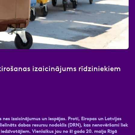
nas datu apstrādei.
Vairāk
ošanas izaicinājums rīdziniekiem
 nes izaicinājumus un iespējas. Proti, Eiropas un Latvijas
alielināts dabas resursu nodoklis (DRN), kas nenovēršami liek
dzīvotājiem. Vienlaikus jau no šī gada 20. maija Rīgā