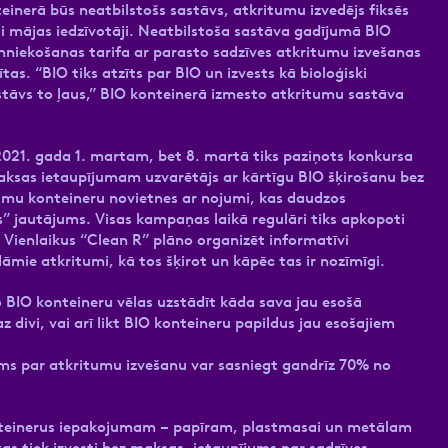
inerā būs neatbilstošs sastāvs, atkritumu izvedējs fiksēs
ēti mājas iedzīvotāji. Neatbilstoša sastāva gadījumā BIO
imniekošanas tarifa ar parasto sadzīves atkritumu izvešanas
s. “BIO tiks atzīts par BIO un izvests kā bioloģiski
stāvs to ļaus,” BIO konteinerā izmesto atkritumu sastāva
 2021. gada 1. martam, bet 8. martā tiks paziņots konkursa
ksas ietaupījumam uzvarētājs ar kārtīgu BIO šķirošanu bez
tumu konteineru novietnes ar nojumi, kas daudzos
” jautājums. Visas kampaņas laikā regulāri tiks apkopoti
 Vienlaikus “Clean R” plāno organizēt informatīvi
āmie atkritumi, kā tos šķirot un kāpēc tas ir nozīmīgi.
o BIO konteineru vēlas uzstādīt kāda sava jau esošā
z divi, vai arī likt BIO konteineru papildus jau esošajiem
ījums par atkritumu izvešanu var sasniegt gandrīz 70% no
onteinerus iepakojumam – papīram, plastmasai un metālam
as tiek izvesti bez maksas, ietaupījums par sadzīves