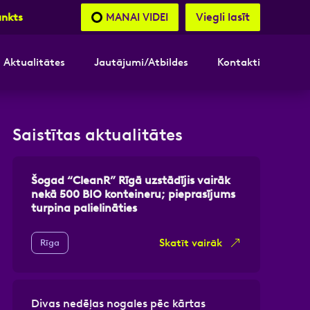
Viegli lasīt
MANAI VIDEI
unkts
Aktualitātes
Jautājumi/Atbildes
Kontakti
nāsimies
Saistītas aktualitātes
akttālrunis
Šogad “CleanR” Rīgā uzstādījis vairāk
nekā 500 BIO konteineru; pieprasījums
turpina palielināties
Skatīt vairāk
Rīga
Divas nedēļas nogales pēc kārtas