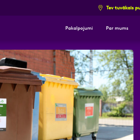
Tev tuvākais p
Pakalpojumi
Par mums
i pieteikuma formu un mēs ar tevi sazi
E-pasts
Kont