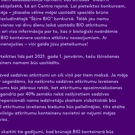
kšpilsētā, kā arī Centra rajonā. Lai pieteiktos konkursam,
āja – jāizsaka vēlme mājai uzstādīt speciālo brūno
izsludinātajā “Šķiro BIO” konkursā. Tālāk jau namu
 vienas vai divu dienu laikā uzstādīs BIO atkritumu
 arī visa informācija par to, kas ir bioloģiski noārdāmie
ai BIO konteinera sastāvs atbilstu nosacījumiem. Ar
ienojušies – viņi gaida jūsu pieteikumus!
ikties līdz pat 2021. gada 1. janvārim, taču šķirošanas
teiners namam būs uzstādīts.
izved sadzīves atkritumi un cik viņš par tiem maksā. Ja māja
ir sagaidāms, ka nešķirotu sadzīves atkritumu izvešanas
mums būs jābrauc retāk, bet atkritumu apsaimniekošanas
ir gandrīz par 40% zemāks nekā nešķirotiem sadzīves
proporcionāli nama iedzīvotāju skaitam visbūtiskāk būs
 atkritumu izvešanas biežums būs palielinājies, tiks atzīta
evilcīgu atkritumu konteineru novietni ar nojumi mājas
vics.
skaitīti tie gadījumi, kad brūnajā BIO konteinerā būs