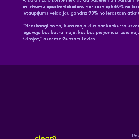
atkritumu apsaimniekošanu var sasniegt 60% no ieras
ietaupījums veido jau gandrīz 90% no ierastām atk
“Neatkarīgi no tā, kura māja kļūs par konkursa uzvar
ieguvēja būs katra māja, kas būs pieņēmusi izaicināju
šķirojot,” akcentē Guntars Levics.
Pa