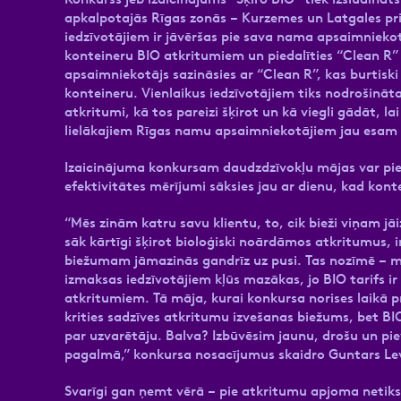
apkalpotajās Rīgas zonās – Kurzemes un Latgales prie
iedzīvotājiem ir jāvēršas pie sava nama apsaimniekot
konteineru BIO atkritumiem un piedalīties “Clean R” 
apsaimniekotājs sazināsies ar “Clean R”, kas burtiski
konteineru. Vienlaikus iedzīvotājiem tiks nodrošināta
atkritumi, kā tos pareizi šķirot un kā viegli gādāt, l
lielākajiem Rīgas namu apsaimniekotājiem jau esam v
Izaicinājuma konkursam daudzdzīvokļu mājas var piete
efektivitātes mērījumi sāksies jau ar dienu, kad kon
“Mēs zinām katru savu klientu, to, cik bieži viņam jā
sāk kārtīgi šķirot bioloģiski noārdāmos atkritumus, 
biežumam jāmazinās gandrīz uz pusi. Tas nozīmē – 
izmaksas iedzīvotājiem kļūs mazākas, jo BIO tarifs 
atkritumiem. Tā māja, kurai konkursa norises laikā 
krities sadzīves atkritumu izvešanas biežums, bet BIO
par uzvarētāju. Balva? Izbūvēsim jaunu, drošu un pi
pagalmā,” konkursa nosacījumus skaidro Guntars Le
Svarīgi gan ņemt vērā – pie atkritumu apjoma netiks 