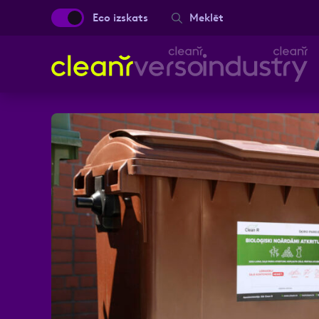
Eco izskats
Meklēt
Aizpild
Vārds, Uzvārds
Ziņa