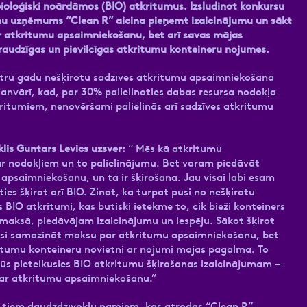
 bioloģiski noārdāmos (BIO) atkritumus. Izsludinot konkursu
mu uzņēmums “Clean R” aicina pieņemt izaicinājumu un sākt
r atkritumu apsaimniekošanu, bet arī savas mājas
draudzīgas un pievilcīgas atkritumu konteineru nojumes.
 katru gadu nešķirotu sadzīves atkritumu apsaimniekošana
. janvārī, kad, par 30% palielinoties dabas resursa nodokļa
itumiem, nenovēršami palielinās arī sadzīves atkritumu
is Guntars Levics uzsver:
“ Mēs kā atkritumu
r nodokļiem un to palielinājumu. Bet varam piedāvāt
apsaimniekošanu, un tā ir šķirošana. Jau visai labi esam
ties šķirot arī BIO. Zinot, ka turpat pusi no nešķirotu
BIO atkritumi, kas būtiski ietekmē to, cik bieži konteiners
āmaksā, piedāvājam izaicinājumu un iespēju. Sākot šķirot
tiksi samazināt maksu par atkritumu apsaimniekošanu, bet
tkritumu konteineru novietni ar nojumi mājas pagalmā. To
ūs pieteikusies BIO atkritumu šķirošanas izaicinājumam –
 par atkritumu apsaimniekošanu.”
āts tiem daudzdzīvokļu namiem, kas atrodas “Clean R”