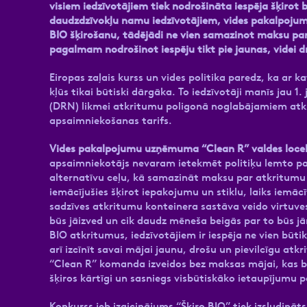
visiem iedzīvotājiem tiek nodrošināta iespēja šķirot
daudzdzīvokļu namu iedzīvotājiem, vides pakalpoju
BIO šķirošanu, tādējādi ne vien samazinot maksu pa
pagalmam nodrošinot iespēju tikt pie jaunas, videi 
Eiropas zaļais kurss un vides politika paredz, ka ar
kļūs tikai būtiski dārgāka. To iedzīvotāji manīs jau 1
(DRN) likmei atkritumu poligonā noglabājamiem atkr
apsaimniekošanas tarifs.
Vides pakalpojumu uzņēmuma “Clean R” valdes locekl
apsaimniekotājs nevaram ietekmēt politiķu lemto pa
alternatīvu ceļu, kā samazināt maksu par atkritumu 
iemācījušies šķirot iepakojumu un stiklu, laiks iemācī
sadzīves atkritumu konteinera sastāva veido virtuves 
būs jāizved un cik daudz mēneša beigās par to būs j
BIO atkritumus, iedzīvotājiem ir iespēja ne vien bū
arī izcīnīt savai mājai jaunu, drošu un pievilcīgu a
“Clean R” komanda izveidos bez maksas mājai, kas b
šķiros kārtīgi un sasniegs visbūtiskāko ietaupījumu
Konkurss jeb izaicinājums “Šķiro BIO” tiek izsludin