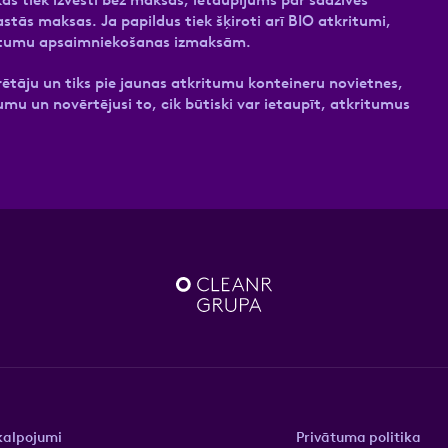
tās maksas. Ja papildus tiek šķiroti arī BIO atkritumi,
ritumu apsaimniekošanas izmaksām.
ētāju un tiks pie jaunas atkritumu konteineru novietnes,
mu un novērtējusi to, cik būtiski var ietaupīt, atkritumus
kalpojumi
Privātuma politika