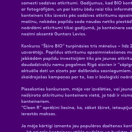
samesti sadzīves atkritumi. Gadījumus, kad BIO konte
ar fotogrāfijām, un par katru šādu reizi tiks inform
konteiners tiks izvests pēc sadzīves atkritumu apsa
mašīnu, nekādas papildu soda naudas netiks piestādīta
noārdāmi atkritumi tikai gadījumā, ja konteinera sa
nozīmi akcentē Guntars Levics.
Konkurss “Šķiro BIO” turpināsies trīs mēnešus – līdz
uzvarētājs. Papildus atkritumu apsaimniekošanas ma
jebkādām papildu investīcijām tiks pie jaunas atkri
daudzdzīvokļu namu pagalmos Rīgā aizvien ir “sāpīgs
aktuālie dati un ziņots par dalībnieku sasniegumiem.
skaidrojošas kampaņas par to, kas ir bioloģiski noārd
Piesakoties konkursam, māja var izvēlēties, vai jaun
nešķiroto atkritumu konteinera vietā, ja tādi ir visma
konteineriem.
“Clean R” aprēķini liecina, ka, sākot šķirot, ietaup
ierastās maksas.
Ja māja kārtīgi izmanto jau populāros dzeltenos k
–, kā arī zaļo konteineru stikla pudelēm un burkām, k