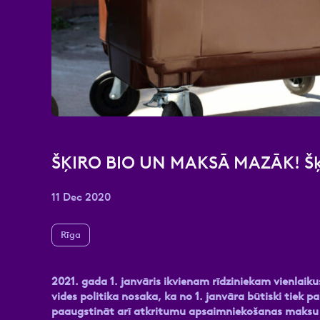
Atzīmējiet, ka piekrītat perso
ŠĶIRO BIO UN MAKSĀ MAZĀK! Šķir
11 Dec 2020
Rīga
2021. gada 1. janvāris ikvienam rīdziniekam vienlaikus
vides politika nosaka, ka no 1. janvāra būtiski tiek p
paaugstināt arī atkritumu apsaimniekošanas maksu ie