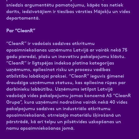
sniedzis argumentētu pamatojumu, kāpēc tas netiek
darīts, iedzīvotājiem ir tiesības vērsties Mājokļu un vides
departamentā.
Par “CleanR”
“CleanR” ir vadošais sadzīves atkritumu
apsaimniekošanas uzņēmums Latvijā ar vairāk nekā 75
gadu pieredzi, plašu un inovatīvu pakalpojumu klāstu.
“CleanR” ir Ilgtspējas indeksa platīna kategorijas
uzņēmums, apliecinot risku un procesu vadības
atbilstību labākajai praksei. “CleanR” ieguvis ģimenei
draudzīga uzņēmuma statusu, kas apliecina rūpes par
darbinieku labbūtību. Uzņēmums ietilpst Latvijā
vadošajā vides pakalpojumu jomas koncernā AS “CleanR
Grupa”, kura uzņēmumi nodrošina vairāk nekā 40 vides
pakalpojumu sadzīves un industriālo atkritumu
apsaimniekošanā, otrreizējo materiālu šķirošanā un
pārstrādē, kā arī telpu un pilsētvides uzkopšanas un
namu apsaimniekošanas jomā.