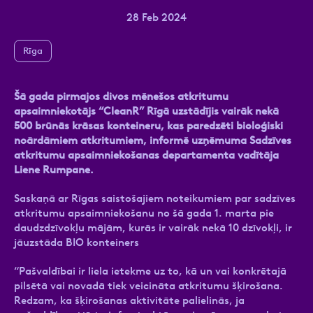
28 Feb 2024
Rīga
Ziņa
Šā gada pirmajos divos mēnešos atkritumu
apsaimniekotājs “CleanR” Rīgā uzstādījis vairāk nekā
500 brūnās krāsas konteineru, kas paredzēti bioloģiski
noārdāmiem atkritumiem, informē uzņēmuma Sadzīves
atkritumu apsaimniekošanas departamenta vadītāja
Liene Rumpane.
Atzīmējiet, ka piekrītat personas datu
Saskaņā ar Rīgas saistošajiem noteikumiem par sadzīves
apstrādei.
Vairāk
atkritumu apsaimniekošanu no šā gada 1. marta pie
daudzdzīvokļu mājām, kurās ir vairāk nekā 10 dzīvokļi, ir
jāuzstāda BIO konteiners
“Pašvaldībai ir liela ietekme uz to, kā un vai konkrētajā
pilsētā vai novadā tiek veicināta atkritumu šķirošana.
Redzam, ka šķirošanas aktivitāte palielinās, ja