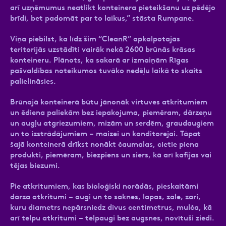
arī uzņēmumus neatlikt konteinera pieteikšanu uz pēdējo
brīdi, bet padomāt par to laikus,” stāsta Rumpane.
Viņa piebilst, ka līdz šim “CleanR” apkalpotajās
teritorijās uzstādīti vairāk nekā 2600 brūnās krāsas
konteineru. Plānots, ka sakarā ar izmaiņām Rīgas
pašvaldības noteikumos tuvāko nedēļu laikā to skaits
palielināsies.
Brūnajā konteinerā būtu jānonāk virtuves atkritumiem
un ēdiena paliekām bez iepakojuma, piemēram, dārzeņu
un augļu atgriezumiem, mizām un serdēm, graudaugiem
un to izstrādājumiem – maizei un konditorejai. Tāpat
šajā konteinerā drīkst nonākt čaumalas, cietie piena
produkti, piemēram, biezpiens un siers, kā arī kafijas vai
tējas biezumi.
Pie atkritumiem, kas bioloģiski norādās, pieskaitāmi
dārza atkritumi – augi un to saknes, lapas, zāle, zari,
kuru diametrs nepārsniedz divus centimetrus, mulča, kā
arī telpu atkritumi – telpaugi bez augsnes, novītuši ziedi.