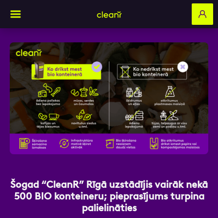
Aizpildi pieteikuma formu un mēs ar tevi
sazināsimies
Vārds, Uzvārds
E-pasts
Šogad “CleanR” Rīgā uzstādījis vairāk nekā
500 BIO konteineru; pieprasījums turpina
palielināties
Kontakttālrunis