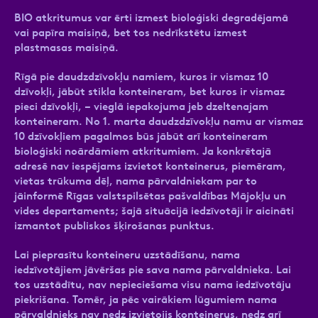
BIO atkritumus var ērti izmest bioloģiski degradējamā
vai papīra maisiņā, bet tos nedrīkstētu izmest
plastmasas maisiņā.
Rīgā pie daudzdzīvokļu namiem, kuros ir vismaz 10
dzīvokļi, jābūt stikla konteineram, bet kuros ir vismaz
pieci dzīvokļi, – vieglā iepakojuma jeb dzeltenajam
konteineram. No 1. marta daudzdzīvokļu namu ar vismaz
10 dzīvokļiem pagalmos būs jābūt arī konteineram
bioloģiski noārdāmiem atkritumiem. Ja konkrētajā
adresē nav iespējams izvietot konteinerus, piemēram,
vietas trūkuma dēļ, nama pārvaldniekam par to
jāinformē Rīgas valstspilsētas pašvaldības Mājokļu un
vides departaments; šajā situācijā iedzīvotāji ir aicināti
izmantot publiskos šķirošanas punktus.
Lai pieprasītu konteineru uzstādīšanu, nama
iedzīvotājiem jāvēršas pie sava nama pārvaldnieka. Lai
tos uzstādītu, nav nepieciešama visu nama iedzīvotāju
piekrišana. Tomēr, ja pēc vairākiem lūgumiem nama
pārvaldnieks nav nedz izvietojis konteinerus, nedz arī