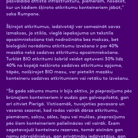
pašvaldība attīsta infrastruktūru, piemēram, nosakot,
kur un kādiem šķiroto atkritumu konteineriem jābūt,”
saka Rumpane.
Šķirojot atkritumus, iedzīvotāji var samazināt savas
izmaksas, jo stikla, vieglā iepakojuma un tekstila
apsaimniekošana tiek nodrošināta bez maksas, bet
bioloģiski norādāmu atkritumu izvešana ir par 40%
mazāka nekā sadzīves atkritumu apsaimniekošana.
Turklāt BIO atkritumi šobrīd veidot aptuveni 30% līdz
40% no kopējā nešķiroto sadzīves atkritumu apjoma,
tāpēc, nošķirojot BIO masu, var pieteikt mazāku
konteineru sadzīves atkritumiem vai retāku to izvešanu.
“Šā gada sākums mums ir bijis aktīvs, jo pieprasījums pēc
brūnajiem konteineriem ir audzis gan galvaspilsētā, gan
arī citviet Pierīgā. Visticamāk, tuvojoties pavasara un
vasaras sezonai, kad rodas vairāk dārza atkritumu,
piemēram, sakņu, zāles, lapu vai mulčas, pieprasījums
pēc šiem konteineriem palielināsies vēl vairāk. Esam
sagatavojuši konteineru rezerves, tomēr aicinām gan
namu pārvaldniekus, gan privātmāju iedzīvotājus, gan