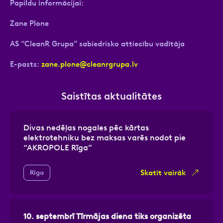
Papildu informācijai:
Zane Plone
AS “CleanR Grupa” sabiedrisko attiecību vadītāja
E-pasts:
zane.plone@cleanrgrupa.lv
Saistītas aktualitātes
Divas nedēļas nogales pēc kārtas
elektrotehniku bez maksas varēs nodot pie
“AKROPOLE Rīga”
Skatīt vairāk
Rīga
10. septembrī Tīrmājas diena tiks organizēta