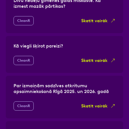
Divu nedēļu ģimenes galds miskastē. Kā
izmest mazāk pārtikas?
Skatīt vairāk
CleanR
Kā viegli šķirot pareizi?
Skatīt vairāk
CleanR
Par izmaiņām sadzīves atkritumu
apsaimniekošanā Rīgā 2025. un 2026. gadā
Skatīt vairāk
CleanR