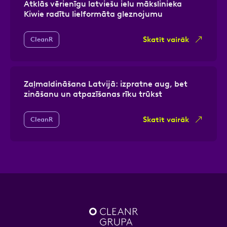
Atklās vērienīgu latviešu ielu mākslinieka
Kiwie radītu lielformāta gleznojumu
Skatīt vairāk
CleanR
Zaļmaldināšana Latvijā: izpratne aug, bet
zināšanu un atpazīšanas rīku trūkst
Skatīt vairāk
CleanR