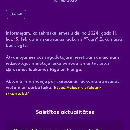
10 Feb 2025
CleanR
Ziņa
Informējam, ka tehnisku iemeslu dēļ no 2024. gada 11.
līdz 15. februārim šķirošanas laukums “Tauri” Zaķumuižā
būs slēgts.
Atvainojamies par sagādātajām neērtībām un aicinām
iedzīvotājus minētajā laika periodā izmantot citus
šķirošanas laukumus Rīgā un Pierīgā.
Atzīmējiet, ka piekrītat personas datu
Aktuālā informācija par šķirošanas laukumu atrašanās
apstrādei.
Vairāk
vietām un darba laiku:
https://cleanr.lv/clean-
r/kontakti/
Saistītas aktualitātes