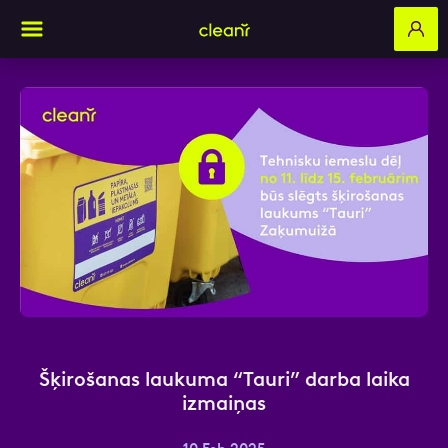
Aizpildi pieteikuma formu un mēs ar tevi
sazināsimies
Vārds, Uzvārds
E-pasts
Šķirošanas laukuma “Tauri” darba laika
izmaiņas
Kontakttālrunis