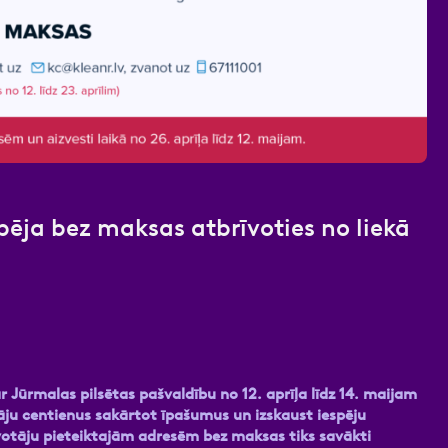
nas datu apstrādei.
Vairāk
ēja bez maksas atbrīvoties no liekā
ūrmalas pilsētas pašvaldību no 12. aprīļa līdz 14. maijam
tāju centienus sakārtot īpašumus un izskaust iespēju
votāju pieteiktajām adresēm bez maksas tiks savākti