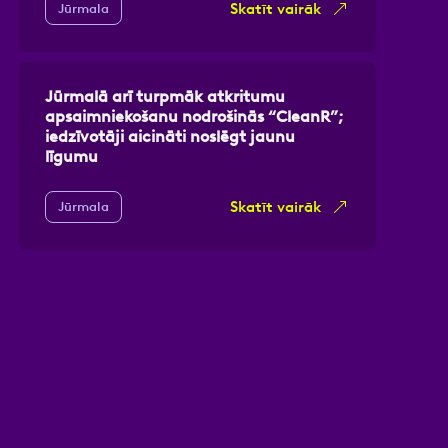
Skatīt vairāk
Jūrmala
Jūrmalā arī turpmāk atkritumu
apsaimniekošanu nodrošinās “CleanR”;
iedzīvotāji aicināti noslēgt jaunu
līgumu
Skatīt vairāk
Jūrmala