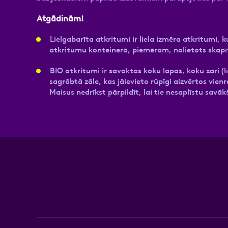
Atgādinām!
Lielgabarīta atkritumi ir liela izmēra atkritumi, 
atkritumu konteinerā, piemēram, nolietots skapīti
BIO atkritumi ir savāktās koku lapas, koku zari (
sagrābtā zāle, kas jāievieto rūpīgi aizvērtos vien
Maisus nedrīkst pārpildīt, lai tie nesaplīstu savāk