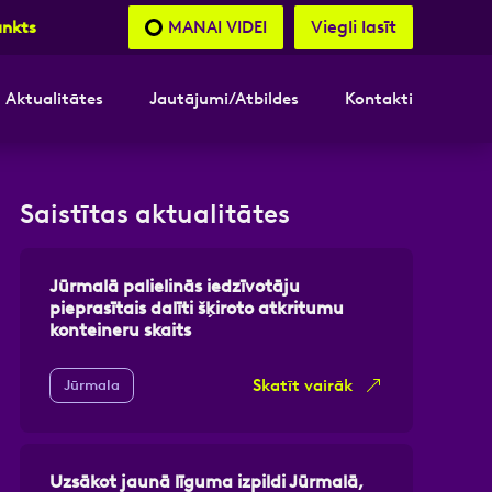
Viegli lasīt
MANAI VIDEI
unkts
Aktualitātes
Jautājumi/Atbildes
Kontakti
nāsimies
Saistītas aktualitātes
akttālrunis
Jūrmalā palielinās iedzīvotāju
pieprasītais dalīti šķiroto atkritumu
konteineru skaits
Skatīt vairāk
Jūrmala
Uzsākot jaunā līguma izpildi Jūrmalā,