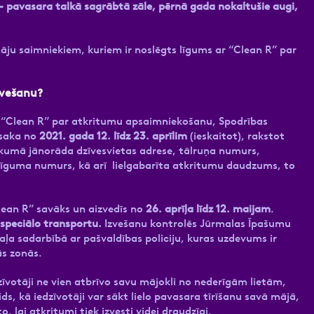
 – pavasara talkā sagrābtā zāle, pērnā gada nokaltušie augi,
āju saimniekiem, kuriem ir noslēgts līgums ar “Clean R” par
zvešanu?
r “Clean R” par atkritumu apsaimniekošanu, Spodrības
esaka no
2021. gada 12. līdz 23. aprīlim
(ieskaitot), rakstot
eikumā jānorāda dzīvesvietas adrese, tālruņa numurs,
īguma numurs, kā arī lielgabarīta atkritumu daudzums, to
Clean R” savāks un aizvedīs no
26. aprīļa līdz 12. maijam
.
 speciālo transportu.
Izvešanu kontrolēs Jūrmalas Īpašumu
ļa sadarbībā ar pašvaldības policiju, kuras uzdevums ir
ās zonās.
īvotāji ne vien atbrīvo savu mājokli no nederīgām lietām,
ds, kā iedzīvotāji var sākt lielo pavasara tīrīšanu savā mājā,
 lai atkritumi tiek izvesti videi draudzīgi.