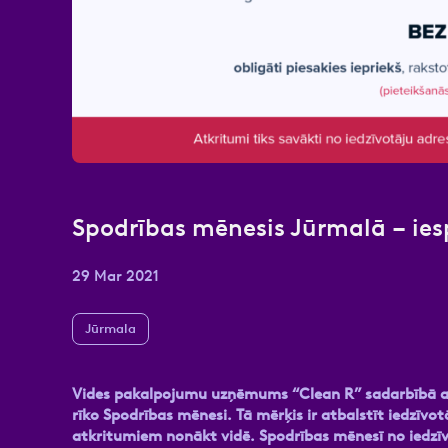
Atzīmējiet, ka piekrītat perso
Spodrības mēnesis Jūrmalā – iesp
29 Mar 2021
Jūrmala
Vides pakalpojumu uzņēmums “Clean R” sadarbībā ar J
rīko Spodrības mēnesi. Tā mērķis ir atbalstīt iedzīvo
atkritumiem nonākt vidē. Spodrības mēnesī no iedzī