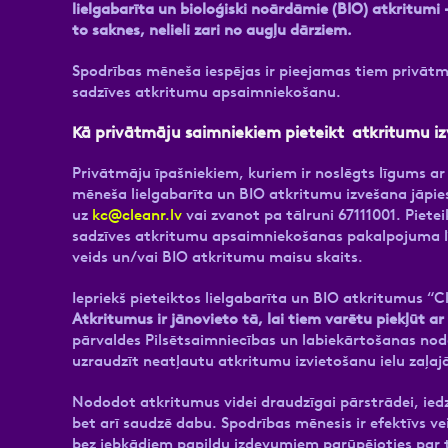
lielgabarīta un bioloģiski noārdāmie (BIO) atkritumi
to saknes, nelieli zari no augļu dārziem.
Spodrības mēneša iespējas ir pieejamas tiem privātm
sadzīves atkritumu apsaimniekošanu.
Kā privātmāju saimniekiem pieteikt atkritumu i
Privātmāju īpašniekiem, kuriem ir noslēgts līgums a
mēneša lielgabarīta un BIO atkritumu izvešana jāpi
uz
kc@cleanr.lv
vai zvanot pa tālruni 67111001. Piet
sadzīves atkritumu apsaimniekošanas pakalpojuma l
veids un/vai BIO atkritumu maisu skaits.
Iepriekš pieteiktos lielgabarīta un BIO atkritumus “
Atkritumus ir jānovieto tā, lai tiem varētu piekļūt ar
pārvaldes Pilsētsaimniecības un labiekārtošanas noda
uzraudzīt neatļautu atkritumu izvietošanu ielu zaļaj
Nododot atkritumus videi draudzīgai pārstrādei, iedz
bet arī saudzē dabu. Spodrības mēnesis ir efektīvs vei
bez jebkādiem papildu izdevumiem parūpējoties par to,