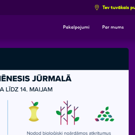
Tev tuvākais p
Pakalpojumi
Par mums
i pieteikuma formu un mēs ar tevi sazi
E-pasts
Kont