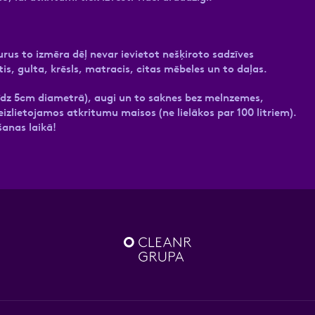
kurus to izmēra dēļ nevar ievietot nešķiroto sadzīves
s, gulta, krēsls, matracis, citas mēbeles un to daļas.
līdz 5cm diametrā), augi un to saknes bez melnzemes,
reizlietojamos atkritumu maisos (ne lielākos par 100 litriem).
šanas laikā!