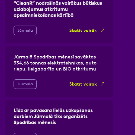
“CleanR” nodrošinās vairākus būtiskus
uzlabojumus atkritumu
apsaimniekošanas kārtībā
Skatīt vairāk
Jūrmala
Jūrmalā Spodrības mēnesī savāktas
334,66 tonnas elektrotehnikas, auto
riepu, lielgabarīta un BIO atkritumu
Skatīt vairāk
Jūrmala
Līdz ar pavasara lielās uzkopšanas
darbiem Jūrmalā tiks organizēts
Spodrības mēnesis