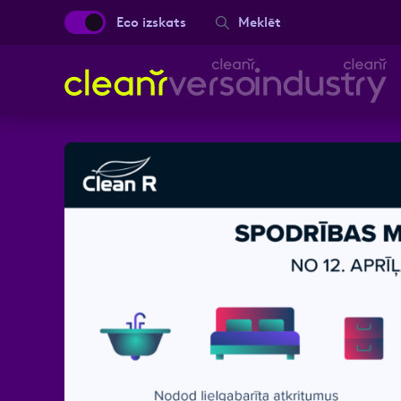
Eco izskats
Meklēt
Aizpild
Vārds, Uzvārds
Ziņa