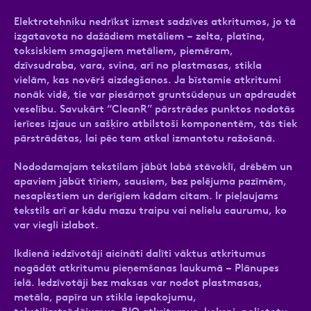
Elektrotehniku nedrīkst izmest sadzīves atkritumos, jo tā
izgatavota no dažādiem metāliem – zelta, platīna,
toksiskiem smagajiem metāliem, piemēram,
dzīvsudraba, vara, svina, arī no plastmasas, stikla
vielām, kas novērš aizdegšanos. Ja bīstamie atkritumi
nonāk vidē, tie var piesārņot gruntsūdeņus un apdraudēt
veselību. Savukārt “CleanR” pārstrādes punktos nodotās
ierīces izjauc un sašķiro atbilstoši komponentēm, tās tiek
pārstrādātas, lai pēc tam atkal izmantotu ražošanā.
Nododamajam tekstilam jābūt labā stāvoklī, drēbēm un
apaviem jābūt tīriem, sausiem, bez pelējuma pazīmēm,
nesaplēstiem un derīgiem kādam citam. Ir pieļaujams
tekstils arī ar kādu mazu traipu vai nelielu caurumu, ko
var viegli izlabot.
Ikdienā iedzīvotāji aicināti dalīti vāktus atkritumus
nogādāt atkritumu pieņemšanas laukumā – Plānupes
ielā. Iedzīvotāji bez maksas var nodot plastmasas,
metāla, papīra un stikla iepakojumu,