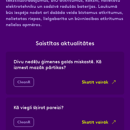
tekstilizstrādājumus, BIO atkritumus, koksni, nolietotu
elektrotehniku un sadzīvē radušās baterijas. Laukumā
būs iespēja nodot arī dažāda veida bīstamus atkritumus,
nolietotas riepas, lielgabarīta un būvniecības atkritumus
nelielos apmēros.
Saistītas aktualitātes
Divu nedēļu ģimenes galds miskastē. Kā
izmest mazāk pārtikas?
Skatīt vairāk
CleanR
Kā viegli šķirot pareizi?
Skatīt vairāk
CleanR