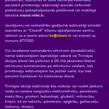
savukārt privātmāju iedzīvotāji aicināti noformēt
pieteikumu pašapkalpošanās platformā vai mobilajā
lietotnē
manai.videi.lv.
Jautājumu vai neskaidrību gadījumā iedzīvotāji aicināti
sazināties ar “CleanR” klientu apkalpošanas centru,
rakstot uz e-pasta adresi
kc@cleanr.lv
vai zvanot uz
numuru 67111001.
Visi izvedamie nestandarta atkritumi daudzdzīvokļu
nama iedzīvotājiem iepriekšējā vakarā vai Tīrmājas
akcijas dienā līdz pulksten 6.00 rītā jānovieto blakus
atkritumu konteineriem pa atkritumu veidiem, bet
privātmāju iedzīvotājiem tie jāizliek vietā, kur tiek
izstumti konteineri to tukšošanas dienā.
Tīrmājas akcijā iedzīvotāji bez maksas var nodot jebkura
veida un izmēra neizjauktu elektrotehniku, piemēram,
matu fēnu, printeri, ledusskapi, gludekli, mikroviļņu
krāsni, kā arī tekstilu, piemēram, apģērbu, gultasveļu,
aizkarus, dvieļus.