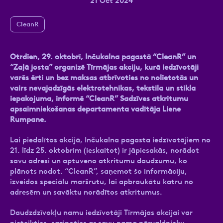
21 Oct 2024
CleanR
Ziņa
Otrdien, 29. oktobrī, Inčukalna pagastā “CleanR” un
“Zaļā josta” organizē Tīrmājas akciju, kurā iedzīvotāji
varēs ērti un bez maksas atbrīvoties no nolietotās un
vairs nevajadzīgās elektrotehnikas, tekstila un stikla
iepakojuma, informē “CleanR” Sadzīves atkritumu
apsaimniekošanas departamenta vadītāja Liene
Rumpane.
Atzīmējiet, ka piekrītat personas datu
Lai piedalītos akcijā, Inčukalna pagasta iedzīvotājiem no
apstrādei.
Vairāk
21. līdz 25. oktobrim (ieskaitot) ir jāpiesakās, norādot
savu adresi un aptuveno atkritumu daudzumu, ko
plānots nodot. “CleanR”, saņemot šo informāciju,
izveidos speciālu maršrutu, lai apbraukātu katru no
adresēm un savāktu norādītos atkritumus.
Daudzdzīvokļu namu iedzīvotāji Tīrmājas akcijai var
pieteikties, sazinoties ar savu nama pārvaldnieku,