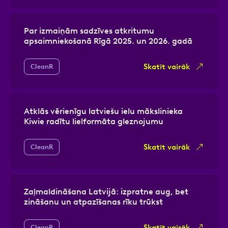
Par izmaiņām sadzīves atkritumu
apsaimniekošanā Rīgā 2025. un 2026. gadā
Skatīt vairāk
CleanR
Atklās vērienīgu latviešu ielu mākslinieka
Kiwie radītu lielformāta gleznojumu
Skatīt vairāk
CleanR
Zaļmaldināšana Latvijā: izpratne aug, bet
zināšanu un atpazīšanas rīku trūkst
Skatīt vairāk
CleanR