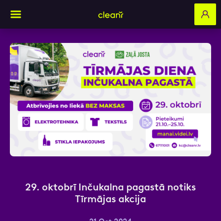
Aizpildi pieteikuma formu un mēs ar tevi
sazināsimies
Vārds, Uzvārds
E-pasts
29. oktobrī Inčukalna pagastā notiks
Tīrmājas akcija
Kontakttālrunis