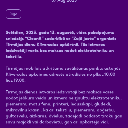
07 Aug 2023
Rīga
Ziņa
Svētdien, 2023. gada 13. augustā, vides pakalpojumu
sniedzējs “CleanR” sadarbībā ar “Zaļā josta” organizēs
Tīrmājas dienu Klīversalas apkārtnē. Tās ietvaros
iedzīvotāji varēs bez maksas nodot elektrotehniku un
tekstilu.
Tīrmājas mobilais atkritumu savākšanas punkts astoņās
Klīversalas apkaimes adresēs atradīsies no plkst.10.00
Atzīmējiet, ka piekrītat personas datu
līdz 19.00.
apstrādei.
Vairāk
Tīrmājas dienas ietvaros iedzīvotāji bez maksas varēs
nodot jebkura veida un izmēra neizjauktu elektrotehniku,
piemēram, matu fēnu, printeri, ledusskapi, gludekli,
mikroviļņu krāsni, kā arī tekstilu, piemēram, apģērbu,
gultasveļu, aizkarus, dvieļus, tādējādi padarot tīrāku gan
savu mājokli vai darbavietu, gan arī apkārtējo vidi.