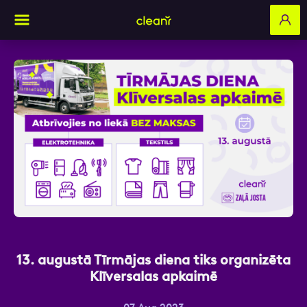
Aizpildi pieteikuma formu un mēs ar tevi
sazināsimies
Vārds, Uzvārds
E-pasts
13. augustā Tīrmājas diena tiks organizēta
Klīversalas apkaimē
Kontakttālrunis