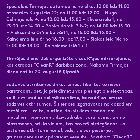
Speciālais Tīrmājas automobilis no plkst.10.00 līdz 11.00
atradīsies Kuģu ielā 22; no 11.00 līdz 12.00 – Hugo
Celmiņa ielā 4; no 12.00 līdz 13.00 – Klīveru ielā 1; no
13.00 līdz 14.00 – Raņķa dambī 7 k-2; no 14.00 līdz 15.00
– Aleksandra Grīna bulvārī 1; no 15.00 līdz 16.00 –
Kalnciema ielā 6; no 16.00 līdz 17.00 – Slokas ielā 14; no
17.00 līdz 18.00 – Kalnciema ielā 1 k-1.
Tīrmājas diena tiek organizēta visos Rīgas mikrorajonos,
kas atrodas “CleanR” darbības zonā. Nākamā Tīrmājas
diena notiks 20. augustā Ķīpsalā.
Sadzīves atkritumos drīkst izmest tikai to, ko nevar
pārstrādāt, bet, ja priekšmetu var pieslēgt pie elektrības,
tajā ir mikročips vai mikroshēma, to nedrīkst izmest
sadzīves atkritumos. Šīs ierīces izgatavotas no dažādiem
metāliem – zelta, platīna, toksiskiem smagajiem
metāliem, piemēram, dzīvsudraba, vara, svina, arī no
plastmasas, stikla vielām, kas novērš aizdegšanos. Ja
bīstamie atkritumi nonāk vidē, tie var piesārņot
gruntsūdeņus un apdraudēt veselību. Savukārt “CleanR”