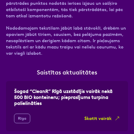
pārstrādes punktos nodotās ierīces izjauc un sašķiro
atbilstoši komponentēm, tās tiek pārstrādātas, lai pēc
tam atkal izmantotu ražošanā.
Nododamajam tekstilam jābūt labā stāvoklī, drēbēm un
apaviem jābūt tīriem, sausiem, bez pelējuma pazīmēm,
nesaplēstiem un derīgiem kādam citam. Ir pieļaujams
tekstils arī ar kādu mazu traipu vai nelielu caurumu, ko
var viegli izlabot.
Saistītas aktualitātes
Šogad “CleanR” Rīgā uzstādījis vairāk nekā
500 BIO konteineru; pieprasījums turpina
palielināties
Skatīt vairāk
Rīga