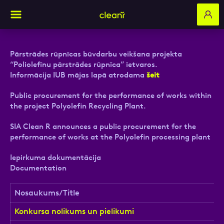
Pārstrādes rūpnīcas būvdarbu veikšana projekta
“Poliolefīnu pārstrādes rūpnīca” ietvaros.
Aizpildi pieteikuma formu un mēs ar tevi
Informācija IUB mājas lapā atrodama
šeit
sazināsimies
Public procurement for the performance of works within
the project Polyolefin Recycling Plant.
Vārds, Uzvārds
SIA Clean R announces a public procurement for the
performance of works at the Polyolefin processing plant
Iepirkuma dokumentācija
E-pasts
Documentation
Nosaukums/Title
Konkursa nolikums un pielikumi
Kontakttālrunis