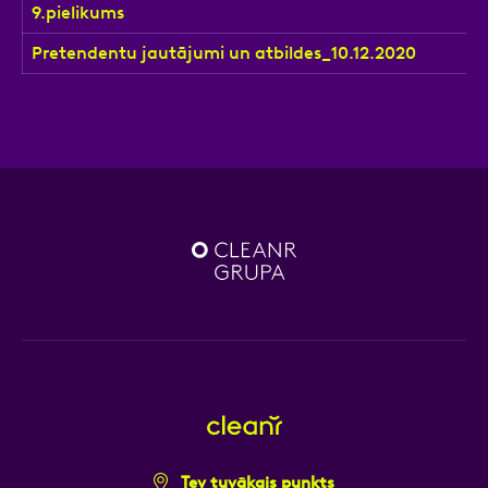
9.pielikums
Pretendentu jautājumi un atbildes_10.12.2020
Ziņa
Atzīmējiet, ka piekrītat personas datu
apstrādei.
Vairāk
Tev tuvākais punkts