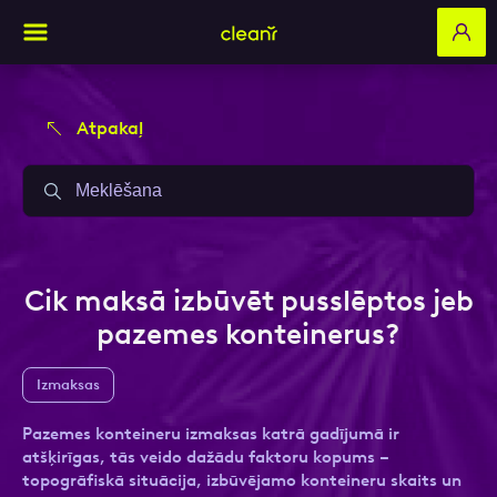
Atpakaļ
Aizpildi pieteikuma formu un mēs ar tevi
Aizpildi pieteikuma formu un mēs ar tevi
sazināsimies
sazināsimies
Vārds, Uzvārds
Vārds, Uzvārds
Cik maksā izbūvēt pusslēptos jeb
pazemes konteinerus?
E-pasts
E-pasts
Izmaksas
Pazemes konteineru izmaksas katrā gadījumā ir
atšķirīgas, tās veido dažādu faktoru kopums –
Kontakttālrunis
Kontakttālrunis
topogrāfiskā situācija, izbūvējamo konteineru skaits un