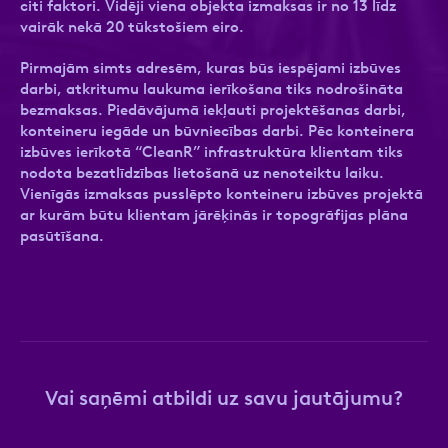
citi faktori. Vidēji viena objekta izmaksas ir no 13 līdz
vairāk nekā 20 tūkstošiem eiro.
Pirmajām simts adresēm, kuras būs iespējami izbūves
darbi, atkritumu laukuma ierīkošana tiks nodrošināta
Ziņa
Ziņa
bezmaksas. Piedāvājumā iekļauti projektēšanas darbi,
konteineru iegāde un būvniecības darbi. Pēc konteinera
izbūves ierīkotā “CleanR” infrastruktūra klientam tiks
nodota bezatlīdzības lietošanā uz nenoteiktu laiku.
Vienīgās izmaksas pusslēpto konteineru izbūves projektā
ar kurām būtu klientam jārēķinās ir topogrāfijas plāna
pasūtīšana.
Apstiprini, ka esi iepazinies ar sadaļu
Atzīmējiet, ka piekrītat personas datu
Privātuma
politika
apstrādei.
Vairāk
Vai saņēmi atbildi uz savu jautājumu?