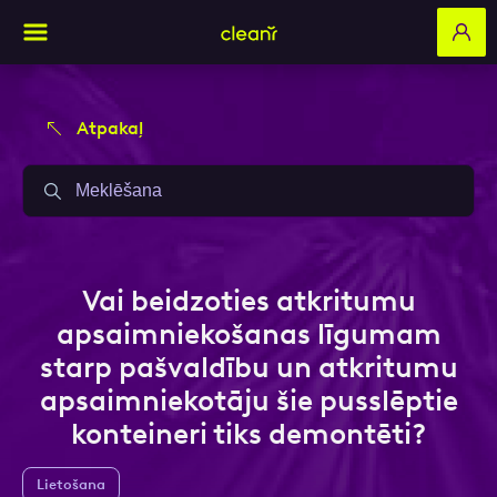
Atpakaļ
Aizpildi pieteikuma formu un mēs ar tevi
Aizpildi pieteikuma formu un mēs ar tevi
sazināsimies
sazināsimies
Vārds, Uzvārds
Vārds, Uzvārds
Vai beidzoties atkritumu
apsaimniekošanas līgumam
starp pašvaldību un atkritumu
E-pasts
E-pasts
apsaimniekotāju šie pusslēptie
konteineri tiks demontēti?
Kontakttālrunis
Kontakttālrunis
Lietošana