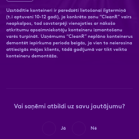
Uzstādītie konteineri ir paredzēti lietošanai ilgtermiņā
(t.i aptuveni 10-12 gadi), ja konkrēto zonu “CleanR” vairs
neapkalpos, tad savstarpēji vienojoties ar nākošo
atkritumu apsaimniekotāju konteineru izmantošanu
Ziņa
Ziņa
varēs turpināt. Uzņēmums “CleanR” neplāno konteinerus
demontēt iepirkuma perioda beigās, ja vien to neierosina
attiecīgās mājas klients, tādā gadījumā var tikt veikta
konteineru demontāža.
Apstiprini, ka esi iepazinies ar sadaļu
Atzīmējiet, ka piekrītat personas datu
Privātuma
politika
apstrādei.
Vairāk
Vai saņēmi atbildi uz savu jautājumu?
Jā
Nē