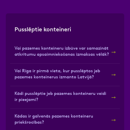
Pusslēptie konteineri
Vai pazemes konteineru izbūve var samazināt
atkritumu apsaimniekošanas izmaksas vēlāk?
Vai Rīga ir pirmā vieta, kur pusslēptos jeb
pazemes konteinerus izmanto Latvijā?
Kādi pusslēptie jeb pazemes konteineru veidi
ir pieejami?
Kādas ir galvenās pazemes konteineru
priekšrocības?