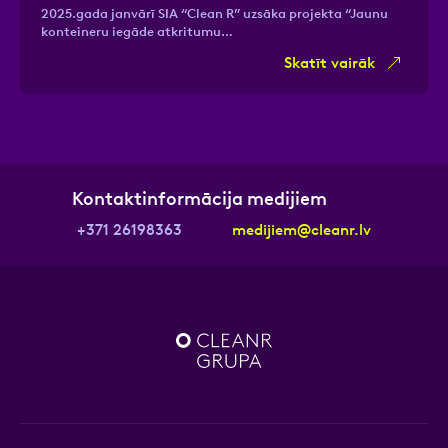
2025.gada janvārī SIA “Clean R” uzsāka projekta “Jaunu
konteineru iegāde atkritumu…
Skatīt vairāk
Kontaktinformācija medijiem
+371 26198363
medijiem@cleanr.lv