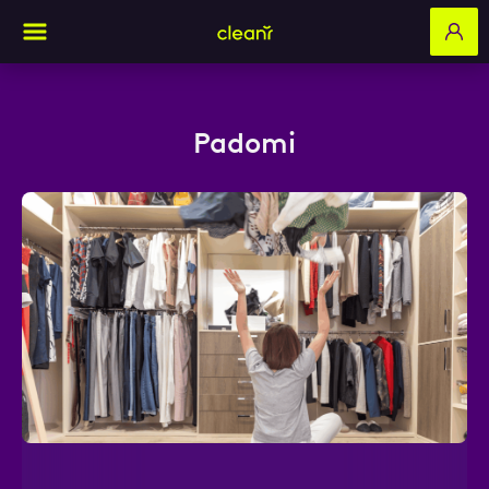
Padomi
Aizpildi pieteikuma formu un mēs ar tevi
sazināsimies
Vārds, Uzvārds
E-pasts
Kontakttālrunis