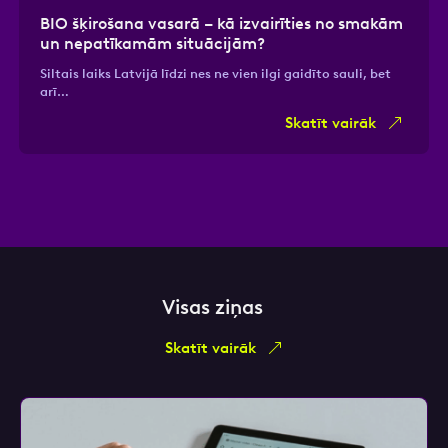
BIO šķirošana vasarā – kā izvairīties no smakām
un nepatīkamām situācijām?
Siltais laiks Latvijā līdzi nes ne vien ilgi gaidīto sauli, bet
arī…
Skatīt vairāk
Visas ziņas
Skatīt vairāk