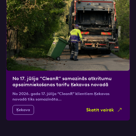
No 17. jūlija “CleanR” samazinās atkritumu
apsaimniekošanas tarifu Ķekavas novadā
No 2026. gada 17. jūlija “CleanR” klientiem Ķekavas
novadā tiks samazināta…
Skatīt vairāk
Ķekava