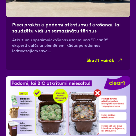
Pieci praktiski padomi atkritumu šķirošanai, lai
saudzētu vidi un samazinātu tēriņus
Atkritumu apsaimniekošanas uzņēmuma “CleanR”
eksperti dalās ar piemēriem, kādus paradumus
iedzīvotajiem savā…
Skatīt vairāk