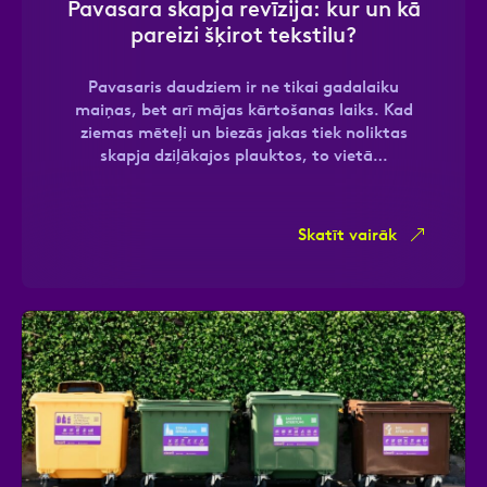
Pavasara skapja revīzija: kur un kā
pareizi šķirot tekstilu?
Pavasaris daudziem ir ne tikai gadalaiku
Ziņa
maiņas, bet arī mājas kārtošanas laiks. Kad
ziemas mēteļi un biezās jakas tiek noliktas
skapja dziļākajos plauktos, to vietā…
Skatīt vairāk
Atzīmējiet, ka piekrītat personas datu
apstrādei.
Vairāk