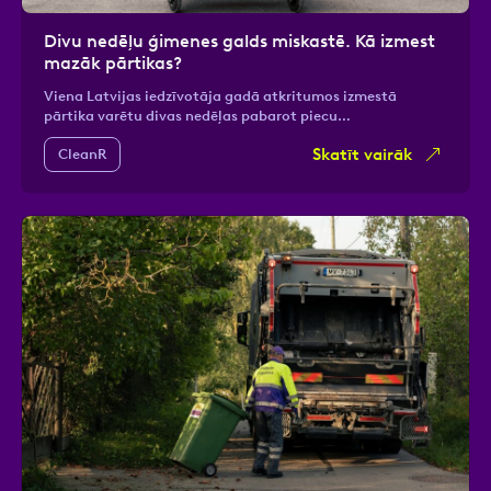
Divu nedēļu ģimenes galds miskastē. Kā izmest
mazāk pārtikas?
Viena Latvijas iedzīvotāja gadā atkritumos izmestā
pārtika varētu divas nedēļas pabarot piecu…
Skatīt vairāk
CleanR