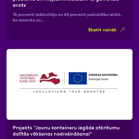
avots
76 procenti iedzīvotāju un 60 procenti pašvaldību atzīst,
ka remonta un…
Skatīt vairāk
Projekts “Jaunu konteineru iegāde atkritumu
dalītās vākšanas nodrošināšanai”