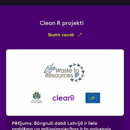
Clean R projekti
Skatīt vairāk
Pētījums: Būvgruži dabā Latvijā ir liela
problēma un mājsaimniecības ir to galvenais