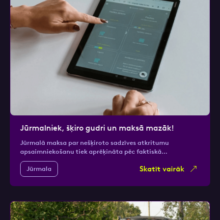
Jūrmalniek, šķiro gudri un maksā mazāk!
Jūrmalā maksa par nešķiroto sadzīves atkritumu
apsaimniekošanu tiek aprēķināta pēc faktiskā…
Skatīt vairāk
Jūrmala