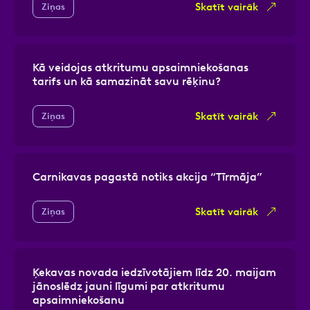
Skatīt vairāk
Ziņas
Kā veidojas atkritumu apsaimniekošanas
tarifs un kā samazināt savu rēķinu?
Skatīt vairāk
Ziņas
Carnikavas pagastā notiks akcija “Tīrmāja”
Skatīt vairāk
Ziņas
Ķekavas novada iedzīvotājiem līdz 20. maijam
jānoslēdz jauni līgumi par atkritumu
apsaimniekošanu