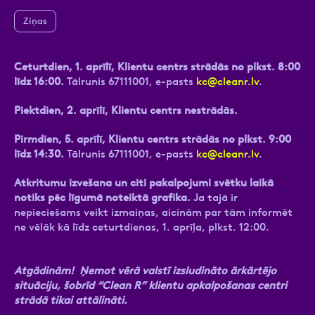
Ziņas
Ceturtdien, 1. aprīlī, Klientu centrs strādās no plkst. 8:00
Ziņa
līdz 16:00.
Tālrunis 67111001, e-pasts
kc@cleanr.lv
.
Piektdien, 2. aprīlī, Klientu centrs nestrādās.
Pirmdien, 5. aprīlī, Klientu centrs strādās no plkst. 9:00
līdz 14:30.
Tālrunis 67111001, e-pasts
kc@cleanr.lv
.
Atkritumu izvešana un citi pakalpojumi svētku laikā
Atzīmējiet, ka piekrītat personas datu
notiks pēc līgumā noteiktā grafika.
Ja tajā ir
apstrādei.
Vairāk
nepieciešams veikt izmaiņas, aicinām par tām informēt
ne vēlāk kā līdz ceturtdienas, 1. aprīļa, plkst. 12:00.
Atgādinām! Ņemot vērā valstī izsludināto ārkārtējo
situāciju, šobrīd “Clean R” klientu apkalpošanas centri
strādā tikai attālināti.