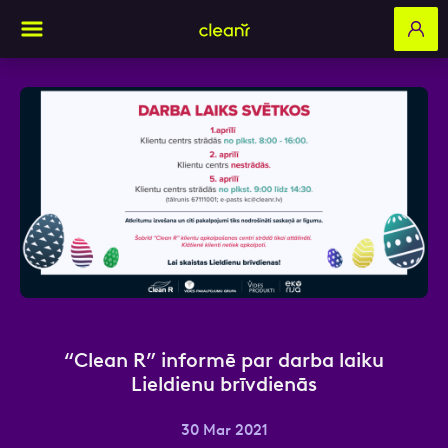
Aizpildi pieteikuma formu un mēs ar tevi
sazināsimies
Vārds, Uzvārds
E-pasts
“Clean R” informē par darba laiku
Lieldienu brīvdienās
30 Mar 2021
Kontakttālrunis