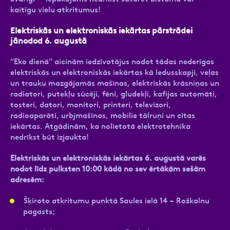
kaitīgu vielu atkritumus!
Elektriskās un elektroniskās iekārtas pārstrādei
jānodod 6. augustā
“Eko dienā” aicinām iedzīvotājus nodot tādas nederīgas
elektriskās un elektroniskās iekārtas kā ledusskapji, veļas
un trauku mazgājamās mašīnas, elektriskās krāsniņas un
radiatori, putekļu sūcēji, fēni, gludekļi, kafijas automāti,
tosteri, datori, monitori, printeri, televizori,
radioaparāti, urbjmašīnas, mobilie tālruņi un citas
iekārtas. Atgādinām, ka nolietotā elektrotehnika
nedrīkst būt izjaukta!
Elektriskās un elektroniskās iekārtas 6. augustā varēs
nodot līdz pulksten 10:00 kādā no sev ērtākām sešām
adresēm:
Šķiroto atkritumu punktā Saules ielā 14 – Rožkalnu
pagasts;