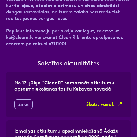
kur to izjauc, atdalot plastmasu un citas pārstrādei
derīgās sastāvdaļas, no kurām tālākā pārstrādē tiek
radītās jaunas vērīgas lietas.
Papildus informāciju par akciju var iegūt, rakstot uz
kc@cleanr.lv
vai zvanot Clean R klientu apkalpošanas
centram pa tālruni 67111001.
Saistītas aktualitātes
No 17. jūlija “CleanR” samazinās atkritumu
apsaimniekošanas tarifu Ķekavas novadā
Skatīt vairāk
Ziņas
Izmaiņas atkritumu apsaimniekošanā Ādažu