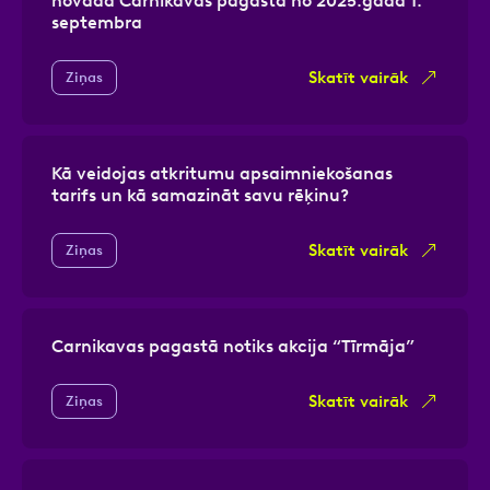
novada Carnikavas pagastā no 2025.gada 1.
septembra
Skatīt vairāk
Ziņas
Kā veidojas atkritumu apsaimniekošanas
tarifs un kā samazināt savu rēķinu?
Skatīt vairāk
Ziņas
Carnikavas pagastā notiks akcija “Tīrmāja”
Skatīt vairāk
Ziņas