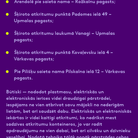
Arendolē pie saieta nama – Rožkalnu pagasts;
Šķiroto atkritumu punktā Padomes ielā 49 –
Upmalas pagasts;
Šķiroto atkritumu laukumā Vanagi – Upmalas
pagasts;
Šķiroto atkritumu punktā Kovaļevsku ielā 4 –
Vārkavas pagasts;
Pie Pilišķu saieta nama Pilskalna ielā 12 – Vārkavas
pagasts.
Būtiski — nododot plastmasu, elektriskās un
elektroniskās ierīces videi draudzīgai pārstrādei,
iespējams ne vien atbrīvot savu mājokli no nederīgām
lietām, bet arī saudzēt dabu. Elektriskās un elektroniskās
iekārtas ir videi kaitīgi atkritumi, ko nedrīkst mest
sadzīves atkritumu konteineros, jo var radīt
apdraudējumu ne vien dabai, bet arī cilvēku un dzīvnieku
veselībai. Nodotā tehnika tālāk nonāk pārstrādes cehos,