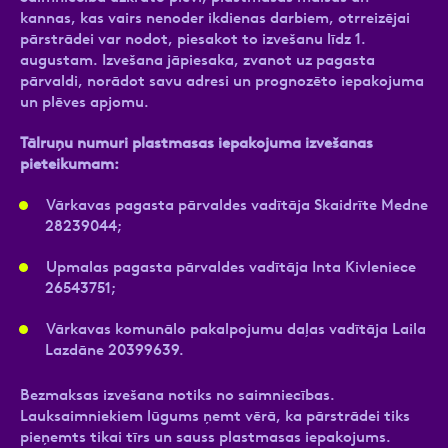
kannas, kas vairs nenoder ikdienas darbiem, otrreizējai
pārstrādei var nodot, piesakot to izvešanu līdz 1.
augustam. Izvešana jāpiesaka, zvanot uz pagasta
pārvaldi, norādot savu adresi un prognozēto iepakojuma
un plēves apjomu.
Tālruņu numuri plastmasas iepakojuma izvešanas
pieteikumam:
Vārkavas pagasta pārvaldes vadītāja Skaidrīte Medne
28239044;
Upmalas pagasta pārvaldes vadītāja Inta Kivleniece
26543751;
Vārkavas komunālo pakalpojumu daļas vadītāja Laila
Lazdāne 20399639.
Bezmaksas izvešana notiks no saimniecības.
Lauksaimniekiem lūgums ņemt vērā, ka pārstrādei tiks
pieņemts tikai tīrs un sauss plastmasas iepakojums.