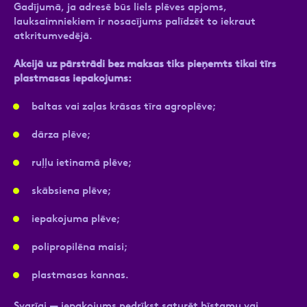
Gadījumā, ja adresē būs liels plēves apjoms,
lauksaimniekiem ir nosacījums palīdzēt to iekraut
atkritumvedējā.
Akcijā uz pārstrādi bez maksas tiks pieņemts tikai tīrs
plastmasas iepakojums:
baltas vai zaļas krāsas tīra agroplēve;
dārza plēve;
ruļļu ietinamā plēve;
skābsiena plēve;
iepakojuma plēve;
polipropilēna maisi;
plastmasas kannas.
Svarīgi — iepakojums nedrīkst saturēt bīstamu vai