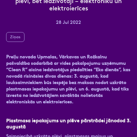
plēvi, bet iedzīvotāji – elektroniku un
elektroierīces
28 Jul 2022
Ziņa
Ziņas
Preiļu novada Upmalas, Vārkavas un Rožkalnu
pašvaldība sadarbībā ar vides pakalpojumu uzņēmumu
“Clean R” aicina iedzīvotājus piedalīties “Eko dienās”, kas
novadā risināsies divas dienas: 3. augustā, kad
lauksaimniekiem būs iespēja bez maksas nodot uzkrāto
Atzīmējiet, ka piekrītat personas datu
plastmasas iepakojumu un plēvi, un 6. augustā, kad tiks
apstrādei.
Vairāk
izvesta no iedzīvotājiem savāktās nolietotās
elektroniskās un elektroierīces.
Plastmasa iepakojums un plēve pārstrādei jānodod 3.
augustā
Saimniecībā uzkrāto plēvi, plastmasas maisus un