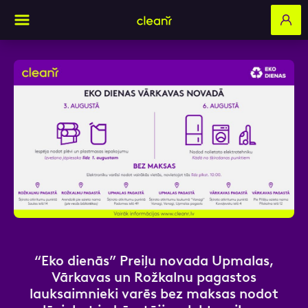
Aizpildi pieteikuma formu un mēs ar tevi
sazināsimies
Vārds, Uzvārds
E-pasts
“Eko dienās” Preiļu novada Upmalas,
Vārkavas un Rožkalnu pagastos
lauksaimnieki varēs bez maksas nodot
Kontakttālrunis