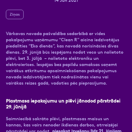
14 Jun 2021
Ziņas
Ziņa
Vārkavas novada pašvaldība sadarbībā ar vides
pakalpojumu uzņēmumu “Clean R” aicina iedzīvotājus
piedalīties “Eko dienās”, kas novadā norisināsies divas
dienas. 29. jūnijā būs iespējams nodot veco un nolietoto
plēvi, bet 3. jūlijā – nolietoto elektroniku un
elektroierīces. Iespējas bez papildu samaksas saņemt
vairākus atkritumu apsaimniekošanas pakalpojumus
novada iedzīvotājiem tiek nodrošinātas vienu vai
Atzīmējiet, ka piekrītat personas datu
vairākas reizes gadā, vadoties pēc pieprasījuma.
apstrādei.
Vairāk
Plastmasa iepakojumu un plēvi jānodod pārstrādei
29. jūnijā
Saimniecībā sakrāto plēvi, plastmasas maisus un
kannas, kas vairs nenoder ikdienas darbos, otrreizējai
pārstrādei var nodot,
piesakot izvešanu līdz 21. jūnijam
.