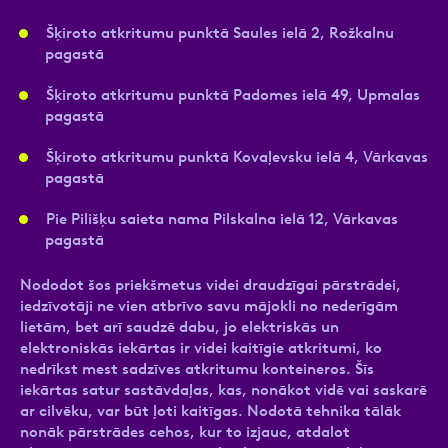
Šķiroto atkritumu punktā Saules ielā 2, Rožkalnu
pagastā
Šķiroto atkritumu punktā Padomes ielā 49, Upmalas
pagastā
Šķiroto atkritumu punktā Kovaļevsku ielā 4, Vārkavas
pagastā
Pie Pilišķu saieta nama Pilskalna ielā 12, Vārkavas
pagastā
Nododot šos priekšmetus videi draudzīgai pārstrādei,
iedzīvotāji ne vien atbrīvo savu mājokli no nederīgām
lietām, bet arī saudzē dabu, jo elektriskās un
elektroniskās iekārtas ir videi kaitīgie atkritumi, ko
nedrīkst mest sadzīves atkritumu konteineros. Šīs
iekārtas satur sastāvdaļas, kas, nonākot vidē vai saskarē
ar cilvēku, var būt ļoti kaitīgas. Nodotā tehnika tālāk
nonāk pārstrādes cehos, kur to izjauc, atdalot