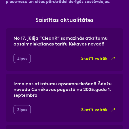
plastmasu un citas pārstrādei derīgās sastāvdaļas.
Saistītas aktualitātes
No 17. jūlija “CleanR” samazinās atkritumu
apsaimniekošanas tarifu Ķekavas novadā
Skatīt vairāk
Ziņas
Izmaiņas atkritumu apsaimniekošanā Ādažu
novada Carnikavas pagastā no 2025.gada 1.
septembra
Skatīt vairāk
Ziņas