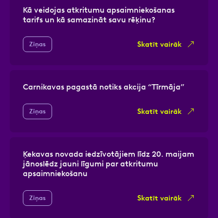
Kā veidojas atkritumu apsaimniekošanas
tarifs un kā samazināt savu rēķinu?
Skatīt vairāk
Ziņas
Carnikavas pagastā notiks akcija “Tīrmāja”
Skatīt vairāk
Ziņas
Ķekavas novada iedzīvotājiem līdz 20. maijam
jānoslēdz jauni līgumi par atkritumu
apsaimniekošanu
Skatīt vairāk
Ziņas