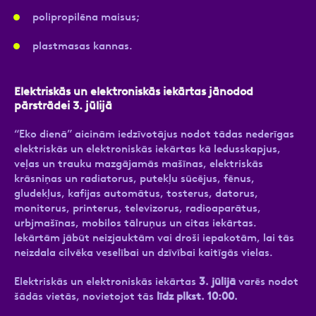
polipropilēna maisus;
plastmasas kannas.
Elektriskās un elektroniskās iekārtas jānodod
pārstrādei 3. jūlijā
“Eko dienā” aicinām iedzīvotājus nodot tādas nederīgas
elektriskās un elektroniskās iekārtas kā ledusskapjus,
veļas un trauku mazgājamās mašīnas, elektriskās
krāsniņas un radiatorus, putekļu sūcējus, fēnus,
gludekļus, kafijas automātus, tosterus, datorus,
monitorus, printerus, televizorus, radioaparātus,
urbjmašīnas, mobilos tālruņus un citas iekārtas.
Iekārtām jābūt neizjauktām vai droši iepakotām, lai tās
neizdala cilvēka veselībai un dzīvībai kaitīgās vielas.
Elektriskās un elektroniskās iekārtas
3. jūlijā
varēs nodot
šādās vietās, novietojot tās
līdz plkst. 10:00.