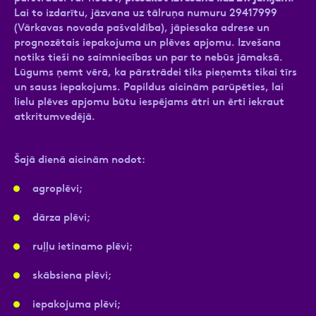
Lai to izdarītu, jāzvana uz tālruņa numuru 29417999
(Vārkavas novada pašvaldība), jāpiesaka adrese un
prognozētais iepakojuma un plēves apjomu. Izvešana
notiks tieši no saimniecības un par to nebūs jāmaksā.
Lūgums ņemt vērā, ka pārstrādei tiks pieņemts tikai tīrs
un sauss iepakojums. Papildus aicinām parūpēties, lai
lielu plēves apjomu būtu iespējams ātri un ērti iekraut
atkritumvedējā.
Šajā dienā aicinām nodot:
agroplēvi;
dārza plēvi;
ruļļu ietinamo plēvi;
skābsiena plēvi;
iepakojuma plēvi;