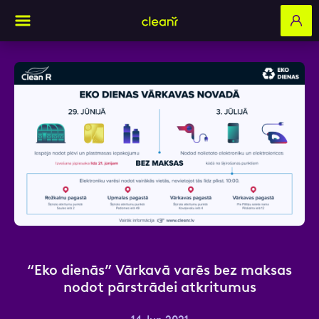
Aizpildi pieteikuma formu un mēs ar tevi
sazināsimies
Vārds, Uzvārds
E-pasts
“Eko dienās” Vārkavā varēs bez maksas
nodot pārstrādei atkritumus
Kontakttālrunis