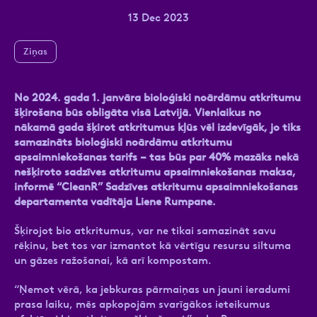
13 Dec 2023
Ziņas
Ziņa
No 2024. gada 1. janvāra bioloģiski noārdāmu atkritumu
šķirošana būs obligāta visā Latvijā. Vienlaikus no
nākamā gada šķirot atkritumus kļūs vēl izdevīgāk, jo tiks
samazināts bioloģiski noārdāmu atkritumu
apsaimniekošanas tarifs – tas būs par 40% mazāks nekā
nešķiroto sadzīves atkritumu apsaimniekošanas maksa,
informē “CleanR” Sadzīves atkritumu apsaimniekošanas
Atzīmējiet, ka piekrītat personas datu
departamenta vadītāja Liene Rumpane.
apstrādei.
Vairāk
Šķirojot bio atkritumus, var ne tikai samazināt savu
rēķinu, bet tos var izmantot kā vērtīgu resursu siltuma
un gāzes ražošanai, kā arī kompostam.
“Ņemot vērā, ka jebkuras pārmaiņas un jauni ieradumi
prasa laiku, mēs apkopojām svarīgākos ieteikumus