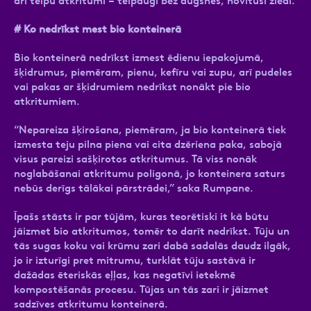
arī telpu atkritumi – telpaugi bez augsnes, novītuši ziedi.
# Ko nedrīkst mest bio konteinerā
Bio konteinerā nedrīkst izmest ēdienu iepakojumā,
šķidrumus, piemēram, pienu, kefīru vai zupu, arī pudeles
vai pakas ar šķidrumiem nedrīkst nonākt pie bio
atkritumiem.
“Nepareiza šķirošana, piemēram, ja bio konteinerā tiek
izmesta teju pilna piena vai cita dzēriena paka, sabojā
visus pareizi sašķirotos atkritumus. Tā viss nonāk
noglabāšanai atkritumu poligonā, jo konteinera saturs
nebūs derīgs tālākai pārstrādei,” saka Rumpane.
Īpašs stāsts ir par tūjām, kuras teorētiski it kā būtu
jāizmet bio atkritumos, tomēr to darīt nedrīkst. Tūju un
tās sugas koku vai krūmu zari dabā sadalās daudz ilgāk,
jo ir izturīgi pret mitrumu, turklāt tūju sastāvā ir
dažādas ēteriskās eļļas, kas negatīvi ietekmē
kompostēšanās procesu. Tūjas un tās zari ir jāizmet
sadzīves atkritumu konteinerā.