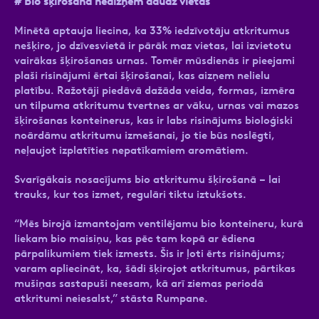
# Bio šķirošana neaizņem daudz vietas
Minētā aptauja liecina, ka 33% iedzīvotāju atkritumus
nešķiro, jo dzīvesvietā ir pārāk maz vietas, lai izvietotu
vairākas šķirošanas urnas. Tomēr mūsdienās ir pieejami
plaši risinājumi ērtai šķirošanai, kas aizņem nelielu
platību. Ražotāji piedāvā dažāda veida, formas, izmēra
un tilpuma atkritumu tvertnes ar vāku, urnas vai mazos
šķirošanas konteinerus, kas ir labs risinājums bioloģiski
noārdāmu atkritumu izmešanai, jo tie būs noslēgti,
neļaujot izplatīties nepatīkamiem aromātiem.
Svarīgākais nosacījums bio atkritumu šķirošanā – lai
trauks, kur tos izmet, regulāri tiktu iztukšots.
“Mēs birojā izmantojam ventilējamu bio konteineru, kurā
liekam bio maisiņu, kas pēc tam kopā ar ēdiena
pārpalikumiem tiek izmests. Šis ir ļoti ērts risinājums;
varam apliecināt, ka, šādi šķirojot atkritumus, pārtikas
mušiņas sastapuši neesam, kā arī ziemas periodā
atkritumi neiesalst,” stāsta Rumpane.