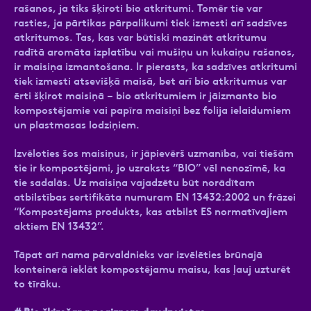
rašanos, ja tiks šķiroti bio atkritumi. Tomēr tie var
rasties, ja pārtikas pārpalikumi tiek izmesti arī sadzīves
atkritumos. Tas, kas var būtiski mazināt atkritumu
radītā aromāta izplatību vai mušiņu un kukaiņu rašanos,
ir maisiņa izmantošana. Ir pierasts, ka sadzīves atkritumi
tiek izmesti atsevišķā maisā, bet arī bio atkritumus var
ērti šķirot maisiņā – bio atkritumiem ir jāizmanto bio
kompostējamie vai papīra maisiņi bez folija ielaidumiem
un plastmasas lodziņiem.
Izvēloties šos maisiņus, ir jāpievērš uzmanība, vai tiešām
tie ir kompostējami, jo uzraksts “BIO” vēl nenozīmē, ka
tie sadalās. Uz maisiņa vajadzētu būt norādītam
atbilstības sertifikāta numuram EN 13432:2002 un frāzei
“Kompostējams produkts, kas atbilst ES normatīvajiem
aktiem EN 13432”.
Tāpat arī nama pārvaldnieks var izvēlēties brūnajā
konteinerā ieklāt kompostējamu maisu, kas ļauj uzturēt
to tīrāku.