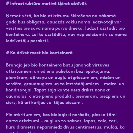
# Infrastruktūra motivē šķirot aktīvāk
Ņemot vērā, ka bio atkritumu šķirošana no nākamā
gada būs obligāta, daudzdzīvokļu nama iedzīvotāji var
vērsties pie sava nama pārvaldnieka, lūdzot uzstādīt bio
konteineru. Lai to uzstādītu, nav nepieciešami visu nama
iedzīvotāju paraksti.
# Ko drīkst mest bio konteinerā
Brūnajā jeb bio konteinerā būtu jānonāk virtuves
atkritumiem un ēdiena paliekām bez iepakojuma,
piemēram, dārzeņu un augļu atgriezumiem, mizām un
serdēm, graudaugiem un to izstrādājumiem – maizei un
konditorejai. Tāpat šajā konteinerā drīkst nonākt
čaumalas, cietie piena produkti, piemēram, biezpiens un
siers, kā arī kafijas vai tējas biezumi.
Pie atkritumiem, kas bioloģiski norādās, pieskaitāmi
dārza atkritumi – augi un to saknes, lapas, zāle, zari,
kuru diametrs nepārsniedz divus centimetrus, mulča, kā