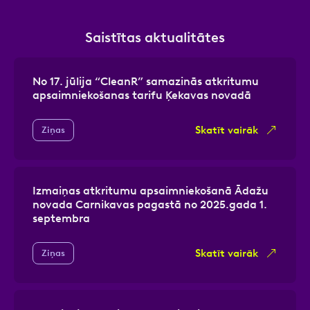
Saistītas aktualitātes
No 17. jūlija “CleanR” samazinās atkritumu
apsaimniekošanas tarifu Ķekavas novadā
Skatīt vairāk
Ziņas
Izmaiņas atkritumu apsaimniekošanā Ādažu
novada Carnikavas pagastā no 2025.gada 1.
septembra
Skatīt vairāk
Ziņas