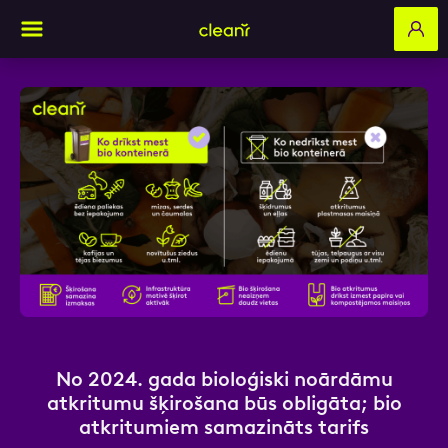
Aizpildi pieteikuma formu un mēs ar tevi
sazināsimies
Vārds, Uzvārds
E-pasts
No 2024. gada bioloģiski noārdāmu
atkritumu šķirošana būs obligāta; bio
atkritumiem samazināts tarifs
Kontakttālrunis