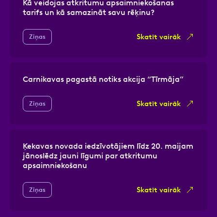
Kā veidojas atkritumu apsaimniekošanas
tarifs un kā samazināt savu rēķinu?
Skatīt vairāk
Ziņas
Carnikavas pagastā notiks akcija “Tīrmāja”
Skatīt vairāk
Ziņas
Ķekavas novada iedzīvotājiem līdz 20. maijam
jānoslēdz jauni līgumi par atkritumu
apsaimniekošanu
Skatīt vairāk
Ziņas