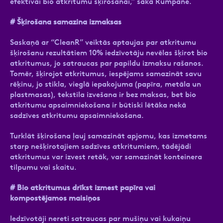
efektīvai bio atkritumu šķirošanai,” saka Rumpane.
# Šķirošana samazina izmaksas
Saskaņā ar “CleanR” veiktās aptaujas par atkritumu
šķirošanu rezultātiem 10% iedzīvotāju nevēlas šķirot bio
atkritumus, jo satraucas par papildu izmaksu rašanos.
Tomēr, šķirojot atkritumus, iespējams samazināt savu
rēķinu, jo stikla, vieglā iepakojuma (papīra, metāla un
plastmasas), tekstila izvešana ir bez maksas, bet bio
atkritumu apsaimniekošana ir būtiski lētāka nekā
sadzīves atkritumu apsaimniekošana.
Turklāt šķirošana ļauj samazināt apjomu, kas izmetams
starp nešķirotajiem sadzīves atkritumiem, tādējādi
atkritumus var izvest retāk, var samazināt konteinera
tilpumu vai skaitu.
# Bio atkritumus drīkst izmest papīra vai
kompostējamos maisiņos
Iedzīvotāji nereti satraucas par mušiņu vai kukaiņu