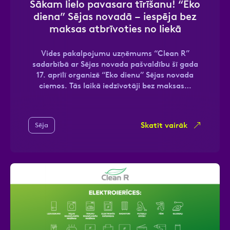
Sākam lielo pavasara tīrīšanu! “Eko
diena” Sējas novadā – iespēja bez
maksas atbrīvoties no liekā
Ziņa
Vides pakalpojumu uzņēmums “Clean R”
sadarbībā ar Sējas novada pašvaldību šī gada
17. aprīlī organizē “Eko dienu” Sējas novada
ciemos. Tās laikā iedzīvotāji bez maksas…
Skatīt vairāk
Sēja
Atzīmējiet, ka piekrītat personas datu
apstrādei.
Vairāk