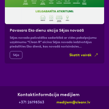
Pavasara Eko dienu akcija Sējas novadā
Sējas novada pašvaldība sadarbībā ar vides pakalpojumu
uzņēmumu “Clean R” aicina Sējas novada iedzīvotājus
piedalīties Eko dienā, kas novadā norisināsies…
Skatīt vairāk
Sēja
Kontaktinformācija medijiem
+371 26198363
medijiem@cleanr.lv