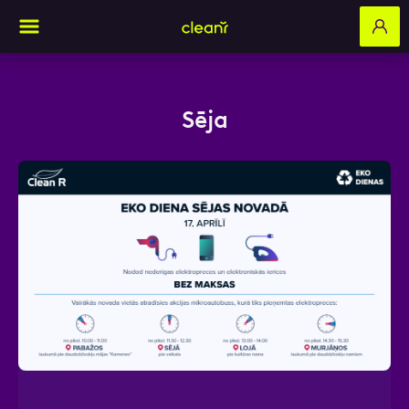
Sēja
Aizpildi pieteikuma formu un mēs ar tevi
sazināsimies
Vārds, Uzvārds
E-pasts
Kontakttālrunis