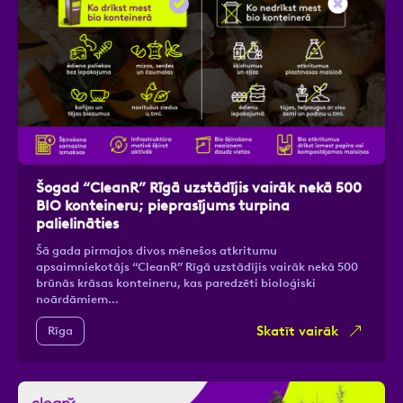
Šogad “CleanR” Rīgā uzstādījis vairāk nekā 500
BIO konteineru; pieprasījums turpina
palielināties
Šā gada pirmajos divos mēnešos atkritumu
apsaimniekotājs “CleanR” Rīgā uzstādījis vairāk nekā 500
brūnās krāsas konteineru, kas paredzēti bioloģiski
noārdāmiem…
Skatīt vairāk
Rīga