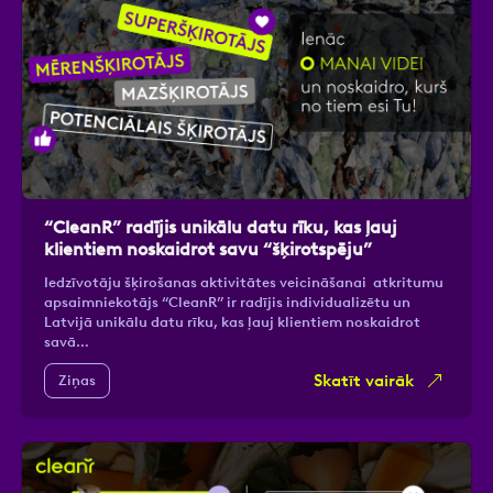
“CleanR” radījis unikālu datu rīku, kas ļauj
klientiem noskaidrot savu “šķirotspēju”
Iedzīvotāju šķirošanas aktivitātes veicināšanai atkritumu
apsaimniekotājs “CleanR” ir radījis individualizētu un
Latvijā unikālu datu rīku, kas ļauj klientiem noskaidrot
savā…
Skatīt vairāk
Ziņas