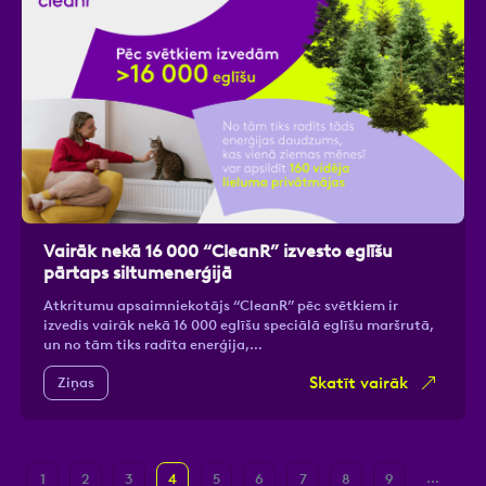
Vairāk nekā 16 000 “CleanR” izvesto eglīšu
pārtaps siltumenerģijā
Atkritumu apsaimniekotājs “CleanR” pēc svētkiem ir
izvedis vairāk nekā 16 000 eglīšu speciālā eglīšu maršrutā,
un no tām tiks radīta enerģija,…
Skatīt vairāk
Ziņas
...
1
2
3
4
5
6
7
8
9