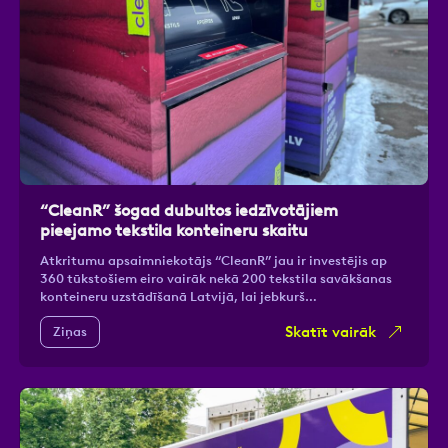
“CleanR” šogad dubultos iedzīvotājiem
pieejamo tekstila konteineru skaitu
Atkritumu apsaimniekotājs “CleanR” jau ir investējis ap
360 tūkstošiem eiro vairāk nekā 200 tekstila savākšanas
konteineru uzstādīšanā Latvijā, lai jebkurš…
Skatīt vairāk
Ziņas