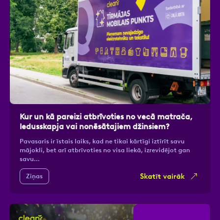
Kur un kā pareizi atbrīvoties no vecā matrača,
ledusskapja vai nonēsātajiem džinsiem?
Pavasaris ir īstais laiks, kad ne tikai kārtīgi iztīrīt savu
mājokli, bet arī atbrīvoties no visa liekā, izrevidējot gan
savu…
Skatīt vairāk
Ziņas