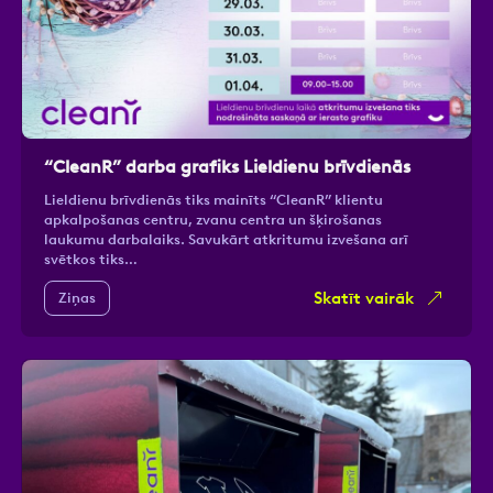
“CleanR” darba grafiks Lieldienu brīvdienās
Lieldienu brīvdienās tiks mainīts “CleanR” klientu
apkalpošanas centru, zvanu centra un šķirošanas
laukumu darbalaiks. Savukārt atkritumu izvešana arī
svētkos tiks…
Skatīt vairāk
Ziņas