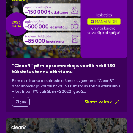
“CleanR” pērn apsaimniekojis vairāk nekā 150
tūkstošus tonnu atkritumu
Pērn atkritumu apsaimniekošanas uzņēmums “CleanR”
apsaimniekojis vairāk nekā 150 tūkstošus tonnu atkritumu
– tas ir par 9% vairāk nekā 2022. gadā…
Skatīt vairāk
Ziņas