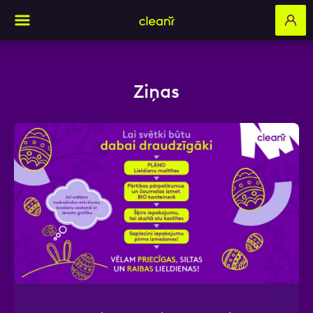
Ziņas
Aizpildi pieteikuma formu un mēs ar tevi
sazināsimies
Vārds, Uzvārds
E-pasts
Kontakttālrunis