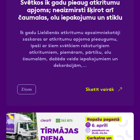
Svētkos ik gadu pieaug atkritumu
apjoms; neaizmirsti šķirot arī
čaumalas, olu iepakojumu un stiklu
Ziņa
Ik gadu Lieldienās atkritumu apsaimniekotāji
saskaras ar atkritumu apjoma pieaugumu,
īpaši ar šiem svētkiem raksturīgiem
atkritumiem, piemēram, pārtiku, olu
čaumalām, dažāda veida iepakojumiem un
dekorācijām,…
Atzīmējiet, ka piekrītat personas datu
Skatīt vairāk
Ziņas
apstrādei.
Vairāk