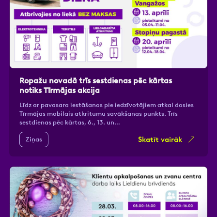
Ropažu novadā trīs sestdienas pēc kārtas
notiks Tīrmājas akcija
Līdz ar pavasara iestāšanos pie iedzīvotājiem atkal dosies
Tīrmājas mobilais atkritumu savākšanas punkts. Trīs
sestdienas pēc kārtas, 6., 13. un…
Skatīt vairāk
Ziņas