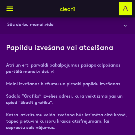
Sāc darbu manai.videi
Sadaļa: Rēķini
Aizpildi pieteikuma formu un mēs ar tevi
Papildu izvešana vai atcelšana
sazināsimies
Pārvaldi savus līgumus
Ātri un ērti pārvaldi pakalpojumus pašapakalpošanās
Pievieno līgumam jaunu pakalpojumu
Vārds, Uzvārds
portālā manai.videi.lv!
Pievieno līgumam jaunu adresi
Maini izvešanas biežumu un piesaki papildu izvešanas.
Paziņojumi klienta profilā
Sadaļā “Grafiks” izvēlies adresi, kurā veikt izmaiņas un
E-pasts
spied “Skatīt grafiku”.
Papildu izvešana vai atcelšana
Katra atkritumu veida izvešana būs iezīmēta citā krāsā,
tāpēc pietuvini kursoru krāsas atšifrējumam, lai
Kā pārslēgt līgumu?
saprastu saīsinājumus.
Kontakttālrunis