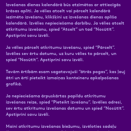
Kā pieteikt papildu pakalpojumu ērtībai - konteinera
Izvešanas dienas kalendārā būs atzīmētas ar attiecīgās
izstumšana no adreses vai atslēgu, pults lietošana?
krāsas aplīti. Ja vēlies atcelt vai pārcelt kalendārā
iezīmēto izvešanu, klikšķini uz izvešanas dienas aplīša
kalendārā. Izvēlies nepieciešamo darbību. Ja vēlies atcelt
Ziņa
atkritumu izvešanu, spied “Atcelt” un tad “Nosūtīt”.
Apstiprini savu izvēli.
Ja vēlies pārcelt atkritumu izvešanu, spied “Pārcelt”.
Izvēlies sev ērtu datumu, uz kuru vēlies to pārcelt, un
spied “Nosūtīt”. Apstiprini savu izvēli.
Tavām ērtībām esam sagatavojuši “ātrās pogas”, kas ļauj
ātri un ērti pieteikt izmaiņas konteineru apkalpošanas
Atzīmējiet, ka piekrītat personas datu
grafikā.
apstrādei.
Vairāk
Ja nepieciešama ārpuskārtas papildu atkritumu
izvešanas reize, spied “Pieteikt izvešanu”. Izvēlies adresi,
sev ērtu atkritumu izvešanas datumu un spied “Nosūtīt”.
Apstiprini savu izvēli.
Maini atkritumu izvešanas biežumu, izvēloties sadaļu