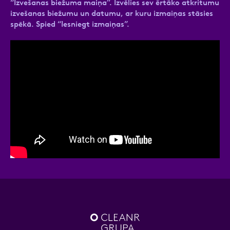
“Izvešanas biežuma maiņa”. Izvēlies sev ērtāko atkritumu
izvešanas biežumu un datumu, ar kuru izmaiņas stāsies
spēkā. Spied “Iesniegt izmaiņas”.