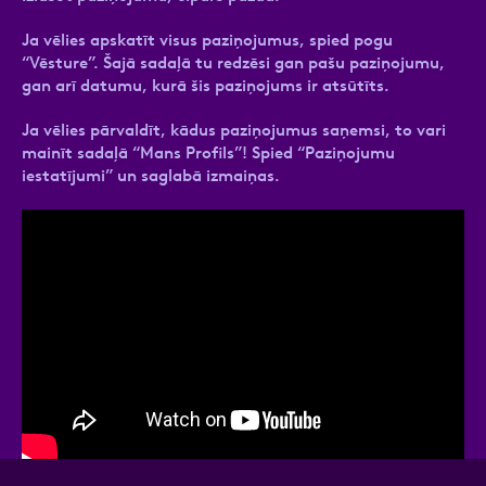
Kā pieteikt papildu pakalpojumu ērtībai - konteinera
izstumšana no adreses vai atslēgu, pults lietošana?
Ja vēlies apskatīt visus paziņojumus, spied pogu
“Vēsture”. Šajā sadaļā tu redzēsi gan pašu paziņojumu,
gan arī datumu, kurā šis paziņojums ir atsūtīts.
Ziņa
Ja vēlies pārvaldīt, kādus paziņojumus saņemsi, to vari
mainīt sadaļā “Mans Profils”! Spied “Paziņojumu
iestatījumi” un saglabā izmaiņas.
Atzīmējiet, ka piekrītat personas datu
apstrādei.
Vairāk