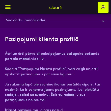
Sāc darbu manai.videi
Sadaļa: Rēķini
Aizpildi pieteikuma formu un mēs ar tevi
Paziņojumi klienta profilā
sazināsimies
Pārvaldi savus līgumus
Ātri un ērti pārvaldi pakalpojumus pašapakalpošanās
Pievieno līgumam jaunu pakalpojumu
Vārds, Uzvārds
portālā manai.videi.lv.
Pievieno līgumam jaunu adresi
Sadaļā “Paziņojumi klienta profilā”, vari viegli un ērti
apskatīt paziņojumus par savu līgumu.
Paziņojumi klienta profilā
E-pasts
Ja sakuma lapā pie zvaniņa ikonas parādās cipars, tas
Papildu izvešana vai atcelšana
nozīmē, ka ir saņemts jauns paziņojums. Lai piekļūtu
sadaļai, spied uz zvaniņu. Šeit tu redzēsi visus
paziņojumus no mums.
Kā pārslēgt līgumu?
Kontakttālrunis
Izlasot paziņojumu, cipars pazūd.