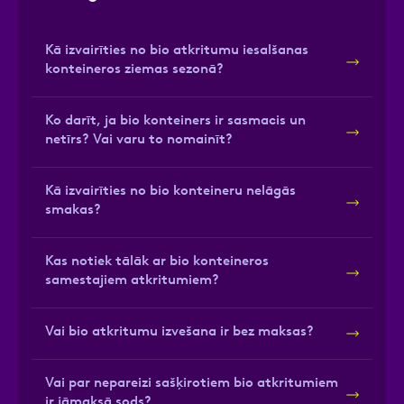
Kā izvairīties no bio atkritumu iesalšanas
konteineros ziemas sezonā?
Ko darīt, ja bio konteiners ir sasmacis un
netīrs? Vai varu to nomainīt?
Kā izvairīties no bio konteineru nelāgās
smakas?
Kas notiek tālāk ar bio konteineros
samestajiem atkritumiem?
Vai bio atkritumu izvešana ir bez maksas?
Vai par nepareizi sašķirotiem bio atkritumiem
ir jāmaksā sods?