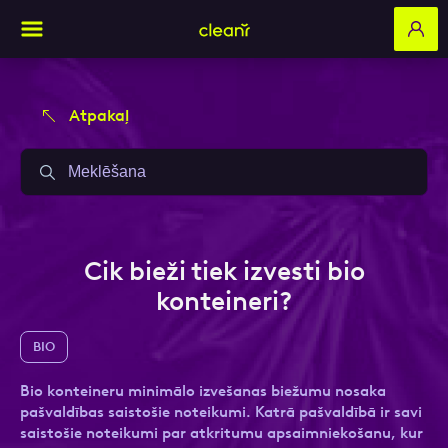
Atpakaļ
Aizpildi pieteikuma formu un mēs ar tevi
Aizpildi pieteikuma formu un mēs ar tevi
sazināsimies
sazināsimies
Vārds, Uzvārds
Vārds, Uzvārds
Cik bieži tiek izvesti bio
konteineri?
E-pasts
E-pasts
BIO
Bio konteineru minimālo izvešanas biežumu nosaka
pašvaldības saistošie noteikumi. Katrā pašvaldībā ir savi
Kontakttālrunis
Kontakttālrunis
saistošie noteikumi par atkritumu apsaimniekošanu, kur