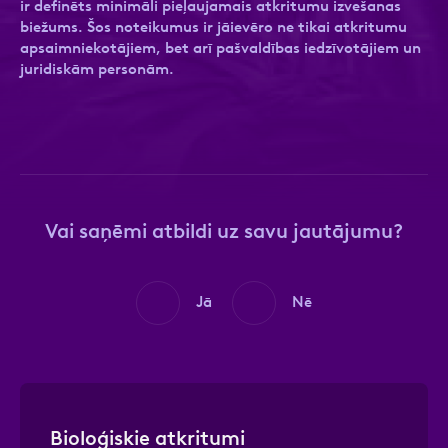
ir definēts minimāli pieļaujamais atkritumu izvešanas
biežums. Šos noteikumus ir jāievēro ne tikai atkritumu
apsaimniekotājiem, bet arī pašvaldības iedzīvotājiem un
juridiskām personām.
Ziņa
Ziņa
Vai saņēmi atbildi uz savu jautājumu?
Apstiprini, ka esi iepazinies ar sadaļu
Atzīmējiet, ka piekrītat personas datu
Privātuma
politika
apstrādei.
Vairāk
Jā
Nē
Bioloģiskie atkritumi