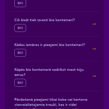
BIO
Cik bieži tiek izvesti bio konteineri?
BIO
Kādos izmēros ir pieejami bio konteineri?
BIO
Kāpēc bio konteinerā nedrīkst mest tūju
zarus?
BIO
Pārdošanā pieejami tikai koka vai kartona
vienreizlietojamie trauki, kas ir videi