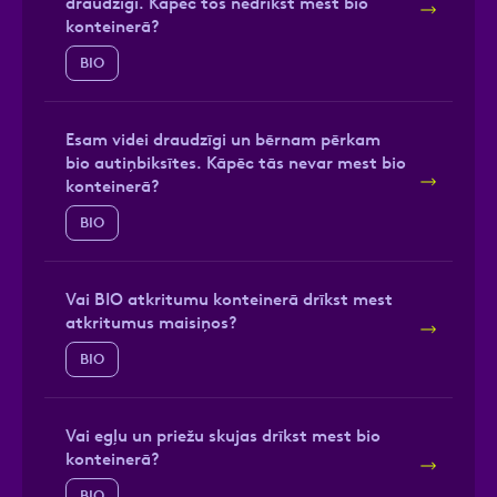
draudzīgi. Kāpēc tos nedrīkst mest bio
konteinerā?
BIO
Esam videi draudzīgi un bērnam pērkam
bio autiņbiksītes. Kāpēc tās nevar mest bio
konteinerā?
BIO
Vai BIO atkritumu konteinerā drīkst mest
atkritumus maisiņos?
BIO
Vai egļu un priežu skujas drīkst mest bio
konteinerā?
BIO