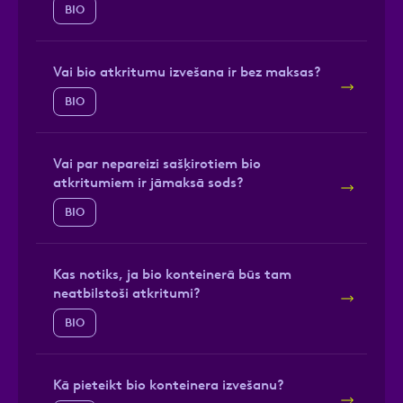
BIO
Vai bio atkritumu izvešana ir bez maksas?
BIO
Vai par nepareizi sašķirotiem bio
atkritumiem ir jāmaksā sods?
BIO
Kas notiks, ja bio konteinerā būs tam
neatbilstoši atkritumi?
BIO
Kā pieteikt bio konteinera izvešanu?