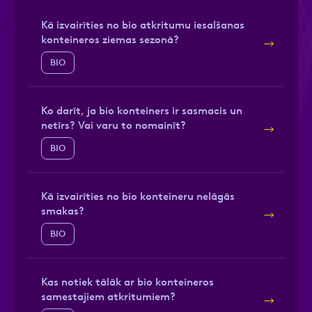
Kā izvairīties no bio atkritumu iesalšanas
konteineros ziemas sezonā?
BIO
Ziņa
Ko darīt, ja bio konteiners ir sasmacis un
netīrs? Vai varu to nomainīt?
BIO
Atzīmējiet, ka piekrītat personas datu
Kā izvairīties no bio konteineru nelāgās
apstrādei.
Vairāk
smakas?
BIO
Kas notiek tālāk ar bio konteineros
samestajiem atkritumiem?