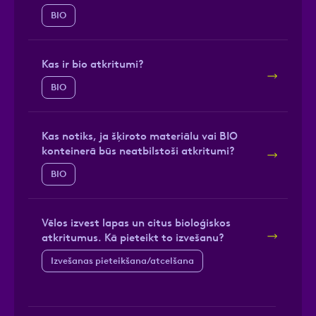
BIO
Kas ir bio atkritumi?
BIO
Kas notiks, ja šķiroto materiālu vai BIO
konteinerā būs neatbilstoši atkritumi?
BIO
Vēlos izvest lapas un citus bioloģiskos
atkritumus. Kā pieteikt to izvešanu?
Izvešanas pieteikšana/atcelšana