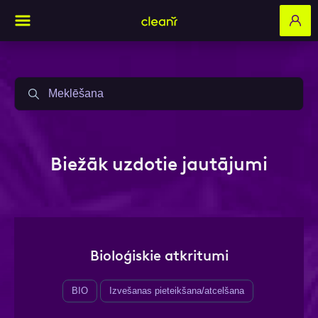
Aizpildi pieteikuma formu un mēs ar tevi
sazināsimies
Biežāk uzdotie jautājumi
Vārds, Uzvārds
E-pasts
Bioloģiskie atkritumi
BIO
Izvešanas pieteikšana/atcelšana
Kontakttālrunis