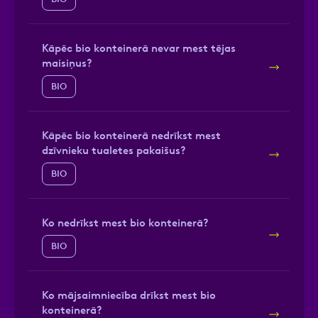
Kāpēc bio konteinerā nevar mest tējas
maisiņus?
BIO
Kāpēc bio konteinerā nedrīkst mest
dzīvnieku tualetes pakaišus?
BIO
Ko nedrīkst mest bio konteinerā?
BIO
Ko mājsaimniecība drīkst mest bio
konteinerā?