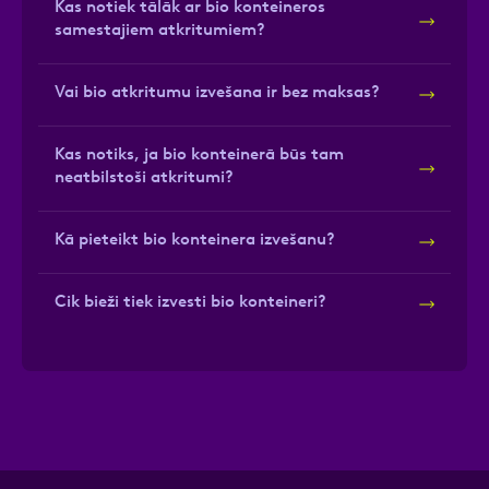
Kas notiek tālāk ar bio konteineros
samestajiem atkritumiem?
Vai bio atkritumu izvešana ir bez maksas?
Kas notiks, ja bio konteinerā būs tam
neatbilstoši atkritumi?
Kā pieteikt bio konteinera izvešanu?
Cik bieži tiek izvesti bio konteineri?