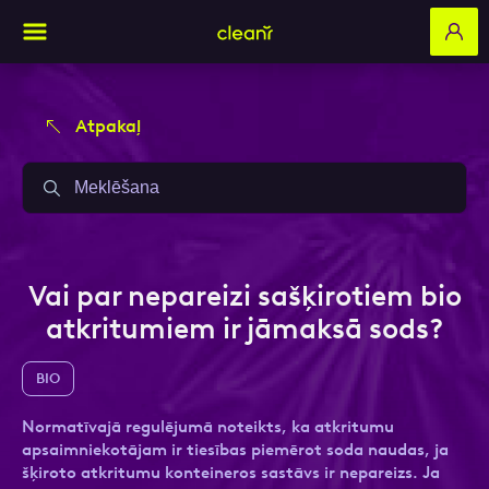
Atpakaļ
Aizpildi pieteikuma formu un mēs ar tevi
Aizpildi pieteikuma formu un mēs ar tevi
sazināsimies
sazināsimies
Vārds, Uzvārds
Vārds, Uzvārds
Vai par nepareizi sašķirotiem bio
atkritumiem ir jāmaksā sods?
E-pasts
E-pasts
BIO
Normatīvajā regulējumā noteikts, ka atkritumu
apsaimniekotājam ir tiesības piemērot soda naudas, ja
Kontakttālrunis
Kontakttālrunis
šķiroto atkritumu konteineros sastāvs ir nepareizs. Ja