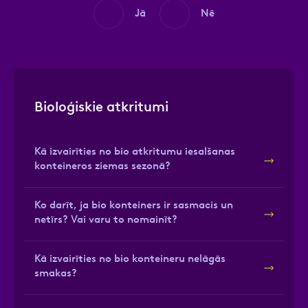
Jā
Nē
Bioloģiskie atkritumi
Kā izvairīties no bio atkritumu iesalšanas
konteineros ziemas sezonā?
Ko darīt, ja bio konteiners ir sasmacis un
netīrs? Vai varu to nomainīt?
Kā izvairīties no bio konteineru nelāgās
smakas?