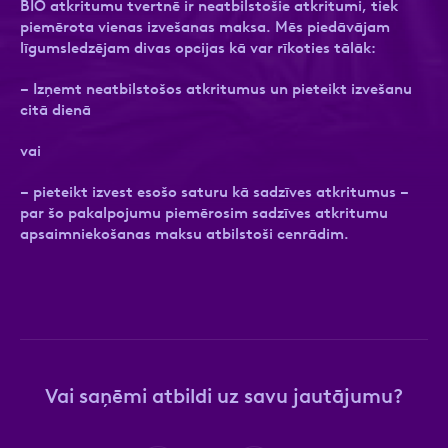
BIO atkritumu tvertnē ir neatbilstošie atkritumi, tiek
piemērota vienas izvešanas maksa. Mēs piedāvājam
līgumsledzējam divas opcijas kā var rīkoties tālāk:
– Izņemt neatbilstošos atkritumus un pieteikt izvešanu
Ziņa
Ziņa
citā dienā
vai
– pieteikt izvest esošo saturu kā sadzīves atkritumus –
par šo pakalpojumu piemērosim sadzīves atkritumu
apsaimniekošanas maksu atbilstoši cenrādim.
Apstiprini, ka esi iepazinies ar sadaļu
Atzīmējiet, ka piekrītat personas datu
Privātuma
politika
apstrādei.
Vairāk
Vai saņēmi atbildi uz savu jautājumu?