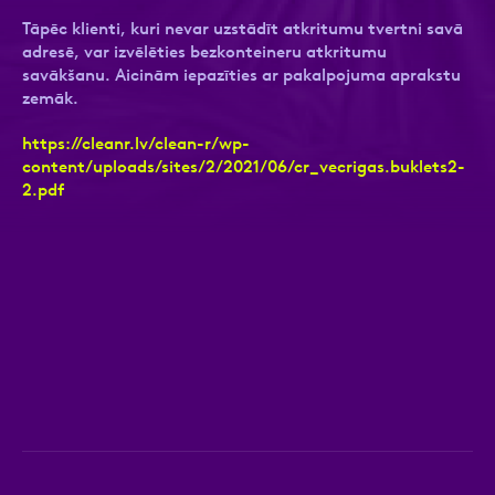
Tāpēc klienti, kuri nevar uzstādīt atkritumu tvertni savā
adresē, var izvēlēties bezkonteineru atkritumu
savākšanu. Aicinām iepazīties ar pakalpojuma aprakstu
zemāk.
Ziņa
Ziņa
https://cleanr.lv/clean-r/wp-
content/uploads/sites/2/2021/06/cr_vecrigas.buklets2-
2.pdf
Apstiprini, ka esi iepazinies ar sadaļu
Atzīmējiet, ka piekrītat personas datu
Privātuma
politika
apstrādei.
Vairāk