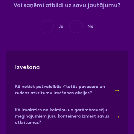
Vai saņēmi atbildi uz savu jautājumu?
Jā
Nē
Izvešana
Kā notiek pašvaldībās rīkotās pavasara un
rudens atkritumu izvešanas akcijas?
Kā izvairīties no kaimiņu un garāmbraucēju
mēģinājumiem jūsu konteinerā izmest savus
atkritumus?