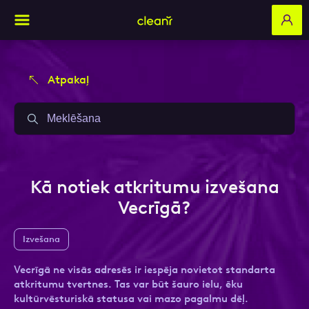
Atpakaļ
Aizpildi pieteikuma formu un mēs ar tevi
Aizpildi pieteikuma formu un mēs ar tevi
sazināsimies
sazināsimies
Vārds, Uzvārds
Vārds, Uzvārds
Kā notiek atkritumu izvešana
Vecrīgā?
E-pasts
E-pasts
Izvešana
Vecrīgā ne visās adresēs ir iespēja novietot standarta
atkritumu tvertnes. Tas var būt šauro ielu, ēku
Kontakttālrunis
Kontakttālrunis
kultūrvēsturiskā statusa vai mazo pagalmu dēļ.