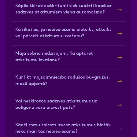
Kāpēc šķirotie atkritumi tiek sabērti kopā ar
sadzīves atkritumiem vienā automašīnā?
Kā rīkoties, ja nepieciešams pieteikt, atteikt
vai pārcelt atkritumu izvešanu?
Mājā šobrīd nedzīvojam. Kā apturēt
atkritumu izvešanu?
Kur likt mājsaimniecībā radušos būvgružus,
mazā apjomā?
Vai nešķirotos sadzīves atkritumus uz
poligonu varu aizvest pats?
Kādēļ esmu spiests izvest atkritumus biežāk
nekā man tas nepieciešams?