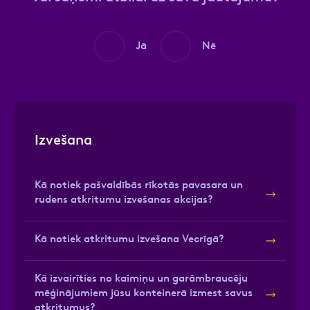
Jā
Nē
Izvešana
Kā notiek pašvaldībās rīkotās pavasara un
rudens atkritumu izvešanas akcijas?
Kā notiek atkritumu izvešana Vecrīgā?
Kā izvairīties no kaimiņu un garāmbraucēju
mēģinājumiem jūsu konteinerā izmest savus
atkritumus?