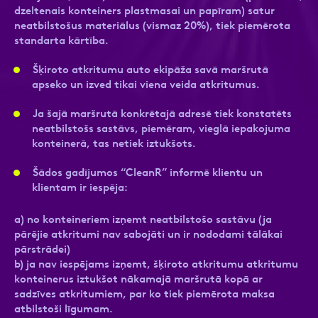
dzeltenais konteiners plastmasai un papīram) satur
neatbilstošus materiālus (vismaz 20%), tiek piemērota
standarta kārtība.
Ziņa
Ziņa
Šķiroto atkritumu auto ekipāža savā maršrutā
apseko un izved tikai viena veida atkritumus.
Ja šajā maršrutā konkrētajā adresē tiek konstatēts
neatbilstošs sastāvs, piemēram, vieglā iepakojuma
konteinerā, tas netiek iztukšots.
Šādos gadījumos “CleanR” informē klientu un
klientam ir iespēja:
Apstiprini, ka esi iepazinies ar sadaļu
Atzīmējiet, ka piekrītat personas datu
Privātuma
politika
apstrādei.
Vairāk
a) no konteineriem izņemt neatbilstošo sastāvu (ja
pārējie atkritumi nav sabojāti un ir nododami tālākai
pārstrādei)
b) ja nav iespējams izņemt, šķiroto atkritumu atkritumu
konteinerus iztukšot nākamajā maršrutā kopā ar
sadzīves atkritumiem, par ko tiek piemērota maksa
atbilstoši līgumam.