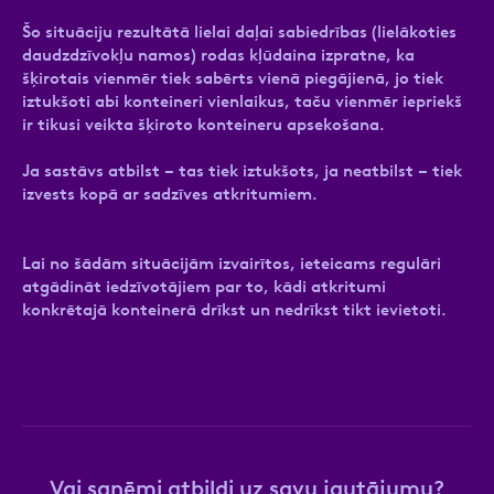
Šo situāciju rezultātā lielai daļai sabiedrības (lielākoties
daudzdzīvokļu namos) rodas kļūdaina izpratne, ka
šķirotais vienmēr tiek sabērts vienā piegājienā, jo tiek
iztukšoti abi konteineri vienlaikus, taču vienmēr iepriekš
ir tikusi veikta šķiroto konteineru apsekošana.
Ja sastāvs atbilst – tas tiek iztukšots, ja neatbilst – tiek
izvests kopā ar sadzīves atkritumiem.
Lai no šādām situācijām izvairītos, ieteicams regulāri
atgādināt iedzīvotājiem par to, kādi atkritumi
konkrētajā konteinerā drīkst un nedrīkst tikt ievietoti.
Vai saņēmi atbildi uz savu jautājumu?