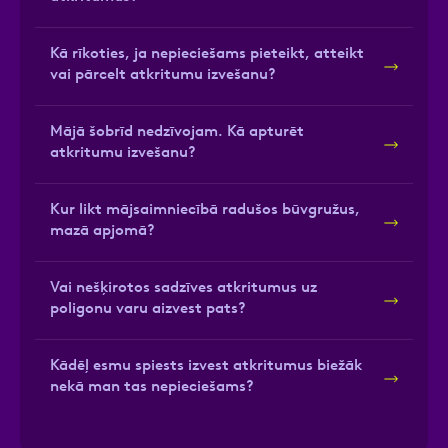
Kā rīkoties, ja nepieciešams pieteikt, atteikt
vai pārcelt atkritumu izvešanu?
Mājā šobrīd nedzīvojam. Kā apturēt
atkritumu izvešanu?
Kur likt mājsaimniecībā radušos būvgružus,
mazā apjomā?
Vai nešķirotos sadzīves atkritumus uz
poligonu varu aizvest pats?
Kādēļ esmu spiests izvest atkritumus biežāk
nekā man tas nepieciešams?