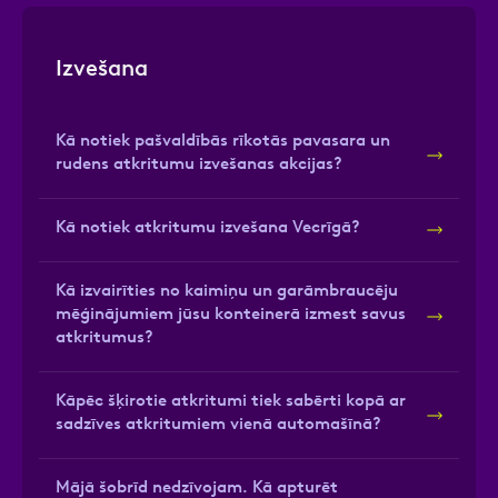
Izvešana
Kā notiek pašvaldībās rīkotās pavasara un
rudens atkritumu izvešanas akcijas?
Kā notiek atkritumu izvešana Vecrīgā?
Kā izvairīties no kaimiņu un garāmbraucēju
mēģinājumiem jūsu konteinerā izmest savus
atkritumus?
Kāpēc šķirotie atkritumi tiek sabērti kopā ar
sadzīves atkritumiem vienā automašīnā?
Mājā šobrīd nedzīvojam. Kā apturēt