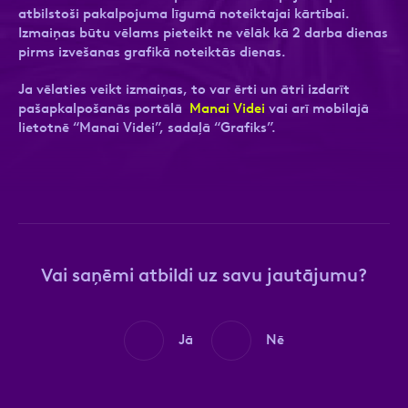
atbilstoši pakalpojuma līgumā noteiktajai kārtībai.
Izmaiņas būtu vēlams pieteikt ne vēlāk kā 2 darba dienas
pirms izvešanas grafikā noteiktās dienas.
Ziņa
Ziņa
Ja vēlaties veikt izmaiņas, to var ērti un ātri izdarīt
pašapkalpošanās portālā
Manai Videi
vai arī mobilajā
lietotnē “Manai Videi”, sadaļā “Grafiks”.
Apstiprini, ka esi iepazinies ar sadaļu
Atzīmējiet, ka piekrītat personas datu
Privātuma
politika
apstrādei.
Vairāk
Vai saņēmi atbildi uz savu jautājumu?
Jā
Nē