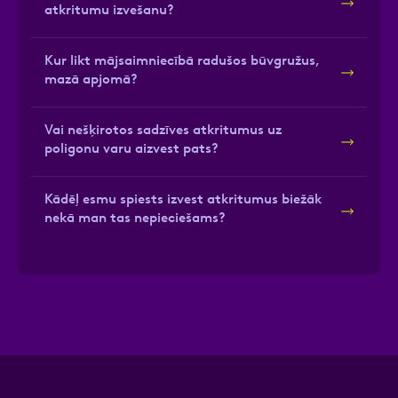
atkritumu izvešanu?
Kur likt mājsaimniecībā radušos būvgružus,
mazā apjomā?
Vai nešķirotos sadzīves atkritumus uz
poligonu varu aizvest pats?
Kādēļ esmu spiests izvest atkritumus biežāk
nekā man tas nepieciešams?