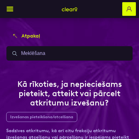
Atpakaļ
Aizpildi pieteikuma formu un mēs ar tevi
Aizpildi pieteikuma formu un mēs ar tevi
sazināsimies
sazināsimies
Vārds, Uzvārds
Vārds, Uzvārds
Kā rīkoties, ja nepieciešams
pieteikt, atteikt vai pārcelt
atkritumu izvešanu?
E-pasts
E-pasts
Izvešanas pieteikšana/atcelšana
Sadzīves atkritumu, kā arī citu frakciju atkritumu
Kontakttālrunis
Kontakttālrunis
izvešanas atcelšanu vai pārcelšanu ir iespējams pieteikt