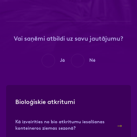
Ziņa
Ziņa
Vai saņēmi atbildi uz savu jautājumu?
Jā
Nē
Apstiprini, ka esi iepazinies ar sadaļu
Atzīmējiet, ka piekrītat personas datu
Privātuma
politika
apstrādei.
Vairāk
Bioloģiskie atkritumi
Kā izvairīties no bio atkritumu iesalšanas
konteineros ziemas sezonā?