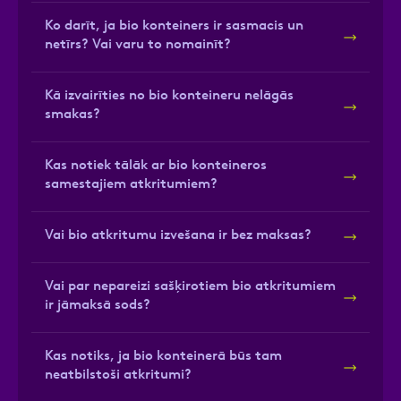
Ko darīt, ja bio konteiners ir sasmacis un
netīrs? Vai varu to nomainīt?
Kā izvairīties no bio konteineru nelāgās
smakas?
Kas notiek tālāk ar bio konteineros
samestajiem atkritumiem?
Vai bio atkritumu izvešana ir bez maksas?
Vai par nepareizi sašķirotiem bio atkritumiem
ir jāmaksā sods?
Kas notiks, ja bio konteinerā būs tam
neatbilstoši atkritumi?