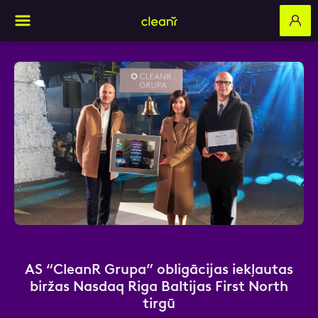
Aizpildi pieteikuma formu un mēs ar tevi
sazināsimies
Vārds, Uzvārds
E-pasts
AS “CleanR Grupa” obligācijas iekļautas
biržas Nasdaq Riga Baltijas First North
tirgū
Kontakttālrunis