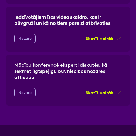
Iedzīvotājiem īsos video skaidro, kas ir
būvgruži un kā no tiem pareizi atbrīvoties
Skatīt vairāk
Nozare
Mācību konferencē eksperti diskutēs, kā
sekmēt ilgtspējīgu būvniecības nozares
attīstību
Skatīt vairāk
Nozare