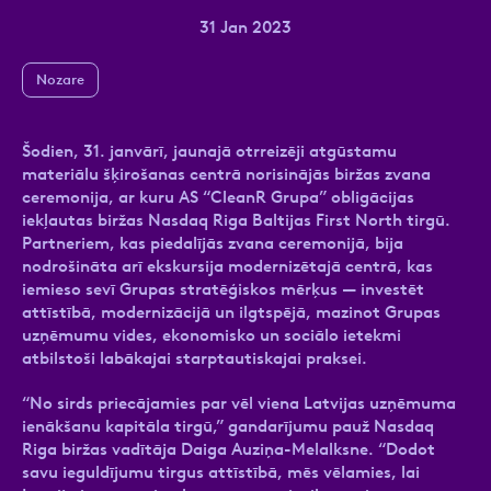
31 Jan 2023
Nozare
Ziņa
Šodien, 31. janvārī, jaunajā otrreizēji atgūstamu
materiālu šķirošanas centrā norisinājās biržas zvana
ceremonija, ar kuru AS “CleanR Grupa” obligācijas
iekļautas biržas Nasdaq Riga Baltijas First North tirgū.
Partneriem, kas piedalījās zvana ceremonijā, bija
nodrošināta arī ekskursija modernizētajā centrā, kas
iemieso sevī Grupas stratēģiskos mērķus — investēt
Atzīmējiet, ka piekrītat personas datu
attīstībā, modernizācijā un ilgtspējā, mazinot Grupas
apstrādei.
Vairāk
uzņēmumu vides, ekonomisko un sociālo ietekmi
atbilstoši labākajai starptautiskajai praksei.
“No sirds priecājamies par vēl viena Latvijas uzņēmuma
ienākšanu kapitāla tirgū,” gandarījumu pauž Nasdaq
Riga biržas vadītāja Daiga Auziņa-Melalksne. “Dodot
savu ieguldījumu tirgus attīstībā, mēs vēlamies, lai