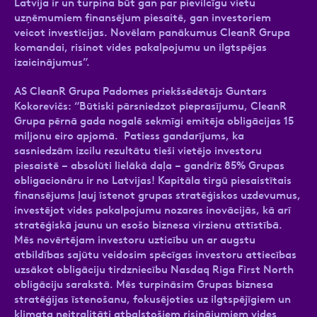
Latvija ir un turpina būt gan par pievilcīgu vietu
uzņēmumiem finansējum piesaitē, gan investoriem
veicot investīcijas. Novēlam panākumus CleanR Grupa
komandai, risinot vides pakalpojumu un ilgtspējas
izaicinājumus”.
AS CleanR Grupa Padomes priekšsēdētājs Guntars
Kokorevičs: “Būtiski pārsniedzot pieprasījumu, CleanR
Grupa pērnā gada nogalē sekmīgi emitēja obligācijas 15
miljonu eiro apjomā. Patiess gandarījums, ka
sasniedzām izcilu rezultātu tieši vietējo investoru
piesaistē – absolūti lielākā daļa – gandrīz 85% Grupas
obligacionāru ir no Latvijas! Kapitāla tirgū piesaistītais
finansējums ļauj īstenot grupas stratēģiskos uzdevumus,
investējot vides pakalpojumu nozares inovācijās, kā arī
stratēģiskā jaunu un esošo biznesa virzienu attīstībā.
Mēs novērtējam investoru uzticību un ar augstu
atbildības sajūtu veidosim spēcīgas investoru attiecības
uzsākot obligāciju tirdzniecību Nasdaq Riga First North
obligāciju sarakstā. Mēs turpināsim Grupas biznesa
stratēģijas īstenošanu, fokusējoties uz ilgtspējīgiem un
klimata neitralitāti atbalstošiem risinājumiem vides