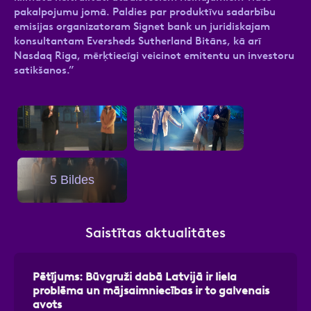
pakalpojumu jomā. Paldies par produktīvu sadarbību
emisijas organizatoram Signet bank un juridiskajam
konsultantam Eversheds Sutherland Bitāns, kā arī
Nasdaq Riga, mērķtiecīgi veicinot emitentu un investoru
satikšanos.”
5 Bildes
Saistītas aktualitātes
Pētījums: Būvgruži dabā Latvijā ir liela
problēma un mājsaimniecības ir to galvenais
avots