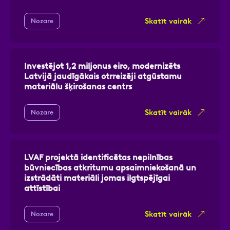
Skatīt vairāk
Nozare
Investējot 1,2 miljonus eiro, modernizēts
Latvijā jaudīgākais otrreizēji atgūstamu
materiālu šķirošanas centrs
Skatīt vairāk
Nozare
LVAF projektā identificētas nepilnības
būvniecības atkritumu apsaimniekošanā un
izstrādāti materiāli jomas ilgtspējīgai
attīstībai
Skatīt vairāk
Nozare