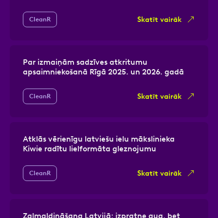
Skatīt vairāk
CleanR
Par izmaiņām sadzīves atkritumu
apsaimniekošanā Rīgā 2025. un 2026. gadā
Skatīt vairāk
CleanR
Atklās vērienīgu latviešu ielu mākslinieka
Kiwie radītu lielformāta gleznojumu
Skatīt vairāk
CleanR
Zaļmaldināšana Latvijā: izpratne aug, bet