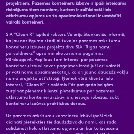
projektiem. Pazemes konteineru izbūve ir īpaši ieteicams
risinājums tiem namiem, kuriem ir salīdzinoši liels
atkritumu apjoms un to apsaimniekošanai ir uzstādīti
vairāki konteineri.
SIA “Clean R” izpilddirektors Valerijs Stankevičs informē,
ka jau noslēguma stadijai tuvojas pazemes atkritumu
konteineru izbūves projekts divu SIA “Rīgas namu
pārvaldnieks” apsaimniekotu namu pagalmos
Pārdaugavā. Papildus tam interesi par pazemes
konteineru izbūvi savos pagalmos izrādījuši arī vairāki
privāti namu apsaimniekotāji, kā arī jauno daudzdzīvokļu
namu projektu attīstītāji. Ņemot vērā klientu lielo
interesi, “Clean R” ir nolēmis līdz pat gada beigām
turpināt pieņemt klientu pieteikumus par pazemes
atkritumu konteineru izbūvi un, iespēju robežās, sākt
konteineru izbūves praktiskos darbus.
Uz pazemes atkritumu konteineru izbūvi īpaši tiek
aicināti pieteikties tie daudzdzīvokļu nami, kas rada
salīdzinoši lielu atkritumu apjomu un kur to izvešana