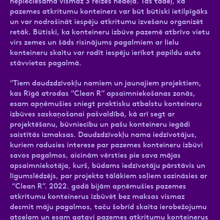
nepieciešama vismaz 3 reizes nedēļā. Tas tādēļ, ka
pazemes atkritumu konteiners var būt būtiski ietilpīgāks
un var nodrošināt iespēju atkritumu izvešanu organizēt
retāk. Būtiski, ka konteineru izbūve pazemē atbrīvo vietu
virs zemes un šāds risinājums pagalmiem ar lielu
konteineru skaitu var radīt iespēju ierīkot papildu auto
stāvvietas pagalmā.
“Tiem daudzdzīvokļu namiem un jaunajiem projektiem,
kas Rīgā atrodas “Clean R” apsaimniekošanas zonās,
esam apņēmušies sniegt praktisku atbalstu konteineru
izbūves saskaņošanai pašvaldībā, kā arī segt ar
projektēšanu, būvniecību un pašu konteineru iegādi
saistītās izmaksas. Daudzdzīvokļu nama iedzīvotājus,
kuriem radusies interese par pazemes konteineru izbūvi
savos pagalmos, aicinām vērsties pie sava mājas
apsaimniekotāja, kurš, būdams iedzīvotāju pārstāvis un
līgumslēdzējs, par projekta tālākiem soļiem sazināsies ar
“Clean R”. 2022. gadā bijām apņēmušies pazemes
atkritumu konteinerus izbūvēt bez maksas vismaz
desmit māju pagalmos, taču šobrīd skaita ierobežojumu
atceļam un esam gatavi pazemes atkritumu konteinerus