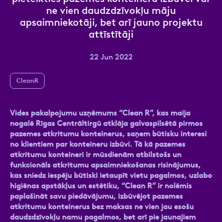
ne vien daudzdzīvokļu māju
apsaimniekotāji, bet arī jauno projektu
attīstītāji
Ziņa
22 Jun 2022
CleanR
Vides pakalpojumu uzņēmums “Clean R”, kas maija
nogalē Rīgas Centrāltirgū atklāja galvaspilsētā pirmos
pazemes atkritumu konteinerus, saņem būtisku interesi
Atzīmējiet, ka piekrītat personas datu
no klientiem par konteineru izbūvi. Tā kā pazemes
apstrādei.
Vairāk
atkritumu konteineri ir mūsdienām atbilstošs un
funkcionāls atkritumu apsaimniekošanas risinājumus,
kas sniedz iespēju būtiski ietaupīt vietu pagalmos, uzlabo
higiēnas apstākļus un estētiku, “Clean R” ir nolēmis
paplašināt savu piedāvājumu, izbūvējot pazemes
atkritumu konteinerus bez maksas ne vien jau esošu
daudzdzīvokļu namu pagalmos, bet arī pie jaunajiem