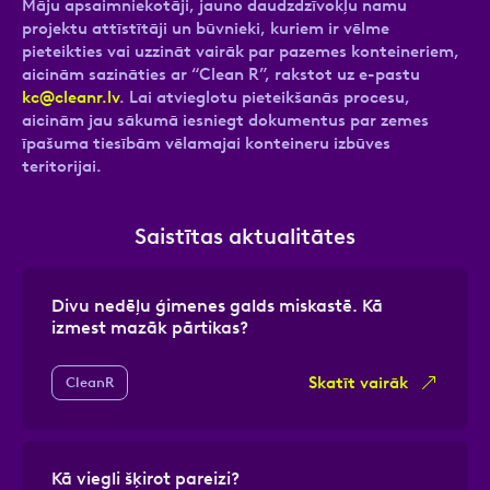
Māju apsaimniekotāji, jauno daudzdzīvokļu namu
projektu attīstītāji un būvnieki, kuriem ir vēlme
pieteikties vai uzzināt vairāk par pazemes konteineriem,
aicinām sazināties ar “Clean R”, rakstot uz e-pastu
kc@cleanr.lv
. Lai atvieglotu pieteikšanās procesu,
aicinām jau sākumā iesniegt dokumentus par zemes
īpašuma tiesībām vēlamajai konteineru izbūves
teritorijai.
Saistītas aktualitātes
Divu nedēļu ģimenes galds miskastē. Kā
izmest mazāk pārtikas?
Skatīt vairāk
CleanR
Kā viegli šķirot pareizi?