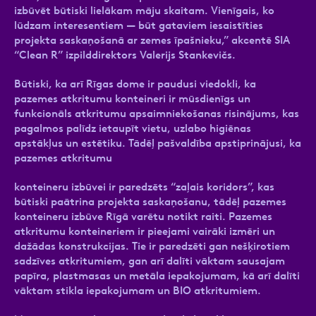
izbūvēt būtiski lielākam māju skaitam. Vienīgais, ko
lūdzam interesentiem — būt gataviem iesaistīties
projekta saskaņošanā ar zemes īpašnieku,” akcentē SIA
“Clean R” izpilddirektors Valerijs Stankevičs.
Būtiski, ka arī Rīgas dome ir paudusi viedokli, ka
pazemes atkritumu konteineri ir mūsdienīgs un
funkcionāls atkritumu apsaimniekošanas risinājums, kas
pagalmos palīdz ietaupīt vietu, uzlabo higiēnas
apstākļus un estētiku. Tādēļ pašvaldība apstiprinājusi, ka
pazemes atkritumu
konteineru izbūvei ir paredzēts “zaļais koridors”, kas
būtiski paātrina projekta saskaņošanu, tādēļ pazemes
konteineru izbūve Rīgā varētu notikt raiti. Pazemes
atkritumu konteineriem ir pieejami vairāki izmēri un
dažādas konstrukcijas. Tie ir paredzēti gan nešķirotiem
sadzīves atkritumiem, gan arī dalīti vāktam sausajam
papīra, plastmasas un metāla iepakojumam, kā arī dalīti
vāktam stikla iepakojumam un BIO atkritumiem.