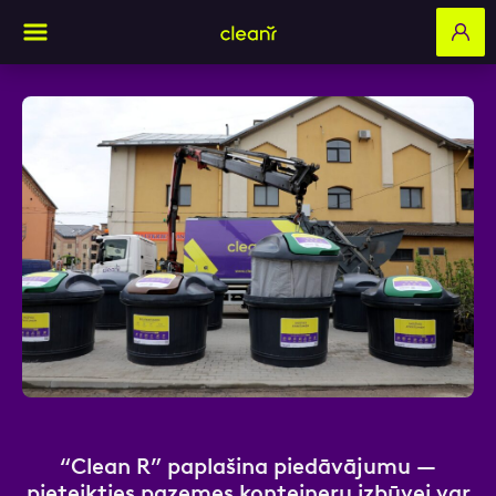
Aizpildi pieteikuma formu un mēs ar tevi
sazināsimies
Vārds, Uzvārds
E-pasts
“Clean R” paplašina piedāvājumu —
Kontakttālrunis
pieteikties pazemes konteineru izbūvei var