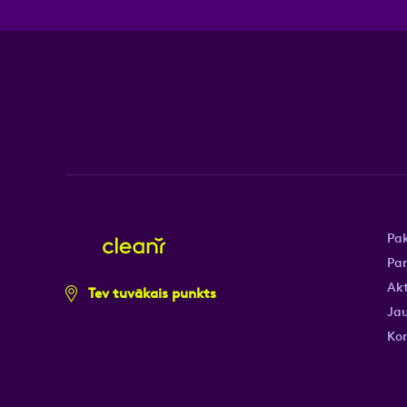
Pa
Pa
Akt
Tev tuvākais punkts
Jau
Ko