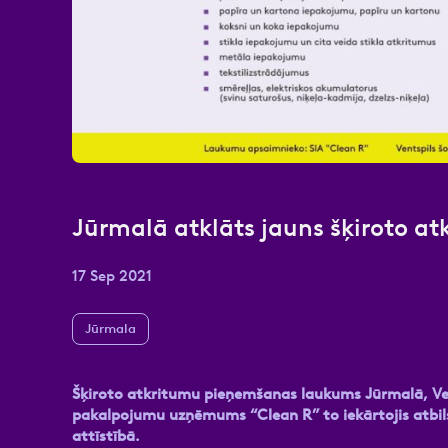
Atzīmējiet, ka piekrītat perso
Jūrmalā atklāts jauns šķiroto 
17 Sep 2021
Jūrmala
Šķiroto atkritumu pieņemšanas laukums Jūrmalā, Vent
pakalpojumu uzņēmums “Clean R” to iekārtojis atbil
attīstībā.