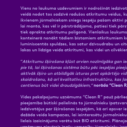
Viens no laukuma uzdevumiem ir nodrošināt iedzīvotāj
veidā nodot tos sadzīvē radušos atkritumu veidus, k
ikvienam jūrmalniekam sniegs iespēju pašam aktīvi p
lai manta, kas vēl ir pārstrādājama, patiesi tiek pā
tiek aprakta atkritumu poligonā. Vienlaikus laukums
konteinerā nonākt tādiem bīstamiem atkritumiem kā
luminiscentās spuldzes, kas satur dzīvsudrabu un cit
lakas un līdzīga veida atkritumi, kas videi un cilvē
“
Atkritumu šķirošana kļūst arvien nozīmīgāka gan i
pie tā, lai šķirošanas sistēma būtu pēc iespējas pie
aktīvāk šķiro un atbildīgāk izturas pret apkārtējo vid
skaidrošanu, kā arī kvalitatīvu infrastruktūru, kas ļa
centienus būt videi draudzīgākiem,”
norāda “Clean R”
Vides pakalpojumu uzņēmums “Clean R” pauž pārliec
pieejamība būtiski palielinās to jūrmalnieku īpatsva
iedzīvotājus par šķirošanas iespējām, kā arī apsver i
dažāda veida kampaņas, lai ieinteresētu jūrmalniekus
lielais izaicinājums varētu būt BIO atkritumi. Plāno
uzņēmums pievērsīs īpašu uzmanību jūrmalnieku iero