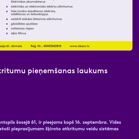
nas datu apstrādei.
Vairāk
atkritumu pieņemšanas laukums
spils šosejā 61, ir pieejams kopš 16. septembra. Vides
stoši pieprasījumam šķiroto atkritumu veidu sistēmas