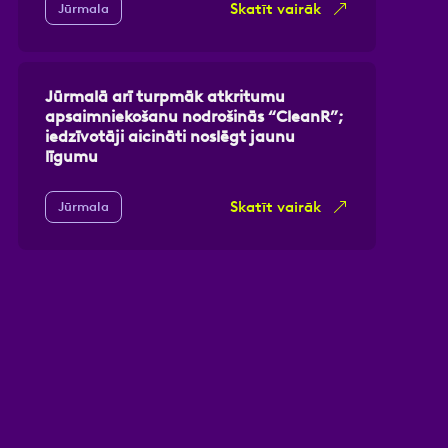
Skatīt vairāk
Jūrmala
Jūrmalā arī turpmāk atkritumu
apsaimniekošanu nodrošinās “CleanR”;
iedzīvotāji aicināti noslēgt jaunu
līgumu
Skatīt vairāk
Jūrmala