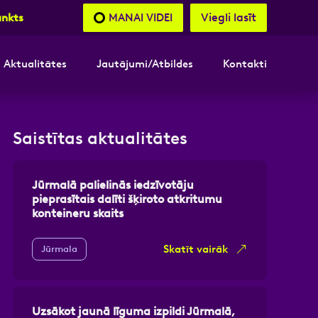
Viegli lasīt
MANAI VIDEI
unkts
Aktualitātes
Jautājumi/Atbildes
Kontakti
nāsimies
Saistītas aktualitātes
akttālrunis
Jūrmalā palielinās iedzīvotāju
pieprasītais dalīti šķiroto atkritumu
konteineru skaits
Skatīt vairāk
Jūrmala
Uzsākot jaunā līguma izpildi Jūrmalā,