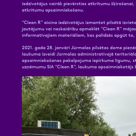
iedzīvotājus vairāk pievērsties atkritumu šķirošanai
atkritumu apsaimniekošanu.
“Clean R” aicina iedzīvotājus izmantot pilsētā izvie
jautājumu vai neskaidrību apmeklēt “Clean R” māja
informatīvajiem materiāliem, kas palīdzēs apgūt to, 
2021. gada 28. janvārī Jūrmalas pilsētas dome pieņ
laukuma izveidi Jūrmalas administratīvajā teritoriāl
apsaimniekošanas pakalpojuma iepirkuma līgumu, st
uzņēmumu SIA “Clean R”, laukuma apsaimniekotājs b