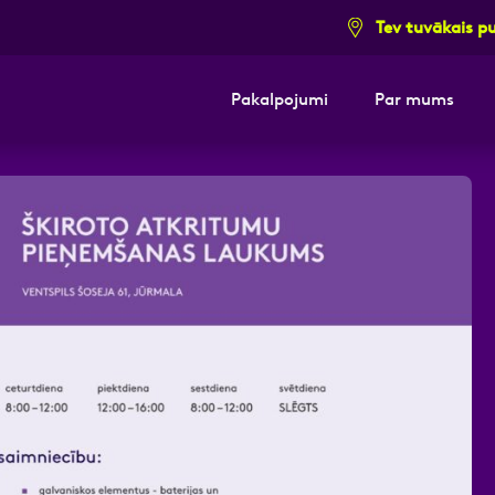
Tev tuvākais p
Pakalpojumi
Par mums
i pieteikuma formu un mēs ar tevi sazi
E-pasts
Kont