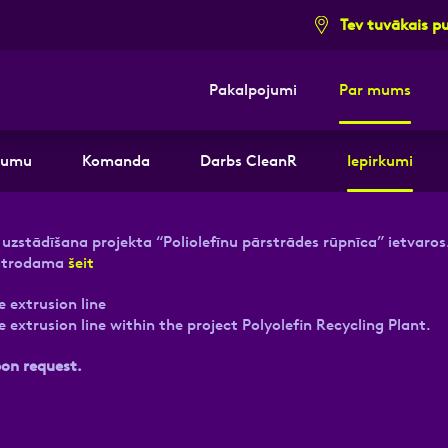
Tev tuvākais p
Pakalpojumi
Par mums
i pieteikuma formu un mēs ar tevi sazi
mumu
Komanda
Darbs CleanR
Iepirkumi
E-pasts
Kont
n uzstādīšana projekta “Poliolefīnu pārstrādes rūpnīca” ietvaros
 atrodama
šeit
e extrusion line
e extrusion line within the project Polyolefin Recycling Plant.
pon request.