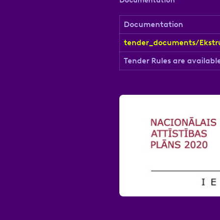
Documentation
Atzīmējiet, ka piekrītat perso
Documentation
tender_documents/Ekstru
Tender Rules are availabl