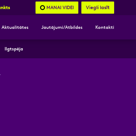
Viegli lasīt
MANAI VIDEI
unkts
Aktualitātes
Jautājumi/Atbildes
Kontakti
nāsimies
Ilgtspēja
akttālrunis
.