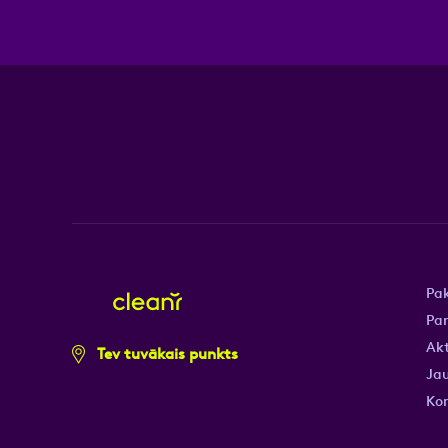
Pa
Pa
Akt
Tev tuvākais punkts
Jau
Ko