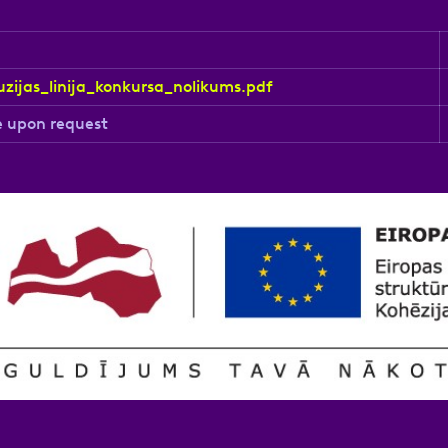
nas datu apstrādei.
Vairāk
zijas_linija_konkursa_nolikums.pdf
e upon request