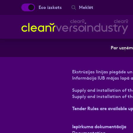
Eco izskats
Meklēt
Aizpild
Par uzņē
Vārds, Uzvārds
Ekstrūzijas līnijas piegāde u
Informācija IUB mājas lapā
Supply and installation of th
Ziņa
Supply and installation of th
Tender Rules are available u
Iepirkuma dokumentācija