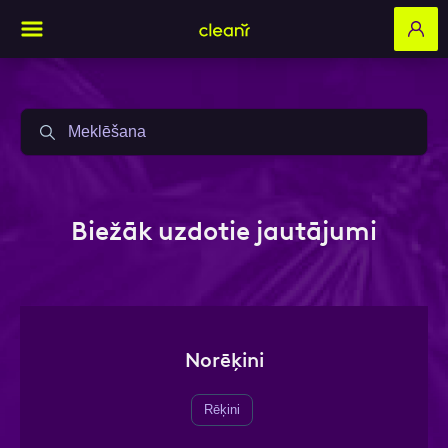
Aizpildi pieteikuma formu un mēs ar tevi
sazināsimies
Biežāk uzdotie jautājumi
Vārds, Uzvārds
E-pasts
Norēķini
Rēķini
Kontakttālrunis