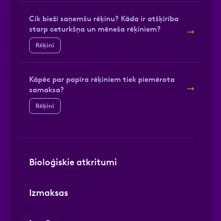
Cik bieži saņemšu rēķinu? Kāda ir atšķirība
starp ceturkšņa un mēneša rēķiniem?
Rēķini
Kāpēc par papīra rēķiniem tiek piemērota
samaksa?
Rēķini
Bioloģiskie atkritumi
Izmaksas