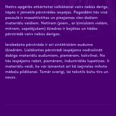
Netīrs apģērbs atkārtotai valkāšanai vairs nebūs derīgs,
tāpēc ir jāmeklē pārstrādes iespējas. Pagaidām tās visā
pasaulē ir mazattīstītas un pieejamas vien dažiem
materiālu veidiem. Netīram (piem., ar ķīmiskām vielām,
Ziņa
Ziņa
mitram, sapelējušam) šķiedras ir bojātas un tādas
pārstrādē vairs nebūs derīgas.
Ierobežota pārstrāde ir arī sintētiskām auduma
šķiedrām. Lielākoties pārstrādi iespējams nodrošināt
dabīgo materiālu audumiem, piemēram, kokvilnai. No
tās iespējams ražot, piemēram, industriālās lupatiņas. Ir
materiālu veidi, ko var izmantot arī kā izejvielas mīksto
Apstiprini, ka esi iepazinies ar sadaļu
Atzīmējiet, ka piekrītat personas datu
Privātuma
mēbeļu pildīšanai. Tomēr svarīgi, lai tekstils būtu tīrs un
politika
apstrādei.
Vairāk
sauss.