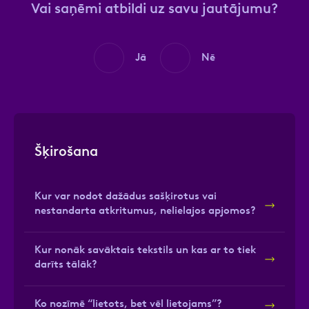
Vai saņēmi atbildi uz savu jautājumu?
Jā
Nē
Šķirošana
Kur var nodot dažādus sašķirotus vai
nestandarta atkritumus, nelielajos apjomos?
Kur nonāk savāktais tekstils un kas ar to tiek
darīts tālāk?
Ko nozīmē “lietots, bet vēl lietojams”?