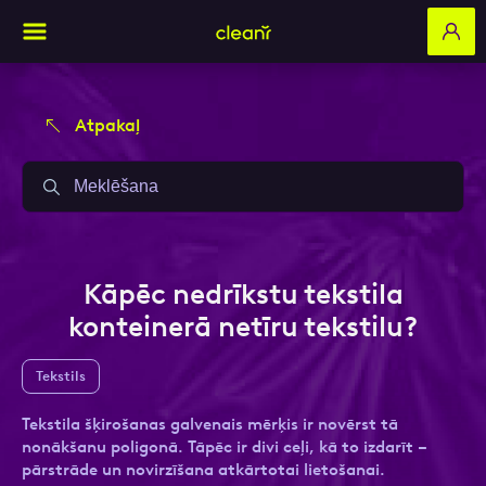
Atpakaļ
Aizpildi pieteikuma formu un mēs ar tevi
Aizpildi pieteikuma formu un mēs ar tevi
sazināsimies
sazināsimies
Vārds, Uzvārds
Vārds, Uzvārds
Kāpēc nedrīkstu tekstila
konteinerā netīru tekstilu?
E-pasts
E-pasts
Tekstils
Tekstila šķirošanas galvenais mērķis ir novērst tā
nonākšanu poligonā. Tāpēc ir divi ceļi, kā to izdarīt –
Kontakttālrunis
Kontakttālrunis
pārstrāde un novirzīšana atkārtotai lietošanai.