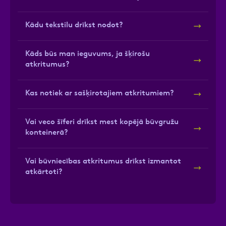
Kādu tekstilu drīkst nodot?
Kāds būs man ieguvums, ja šķirošu
atkritumus?
Kas notiek ar sašķirotajiem atkritumiem?
Vai veco šīferi drīkst mest kopējā būvgružu
konteinerā?
Vai būvniecības atkritumus drīkst izmantot
atkārtoti?