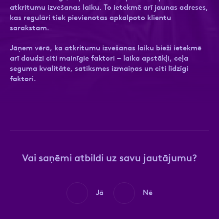
atkritumu izvešanas laiku. To ietekmē arī jaunas adreses,
kas regulāri tiek pievienotas apkalpoto klientu
sarakstam.
Ziņa
Ziņa
Jāņem vērā, ka atkritumu izvešanas laiku bieži ietekmē
arī daudzi citi mainīgie faktori – laika apstākļi, ceļa
seguma kvalitāte, satiksmes izmaiņas un citi līdzīgi
faktori.
Apstiprini, ka esi iepazinies ar sadaļu
Atzīmējiet, ka piekrītat personas datu
Privātuma
politika
apstrādei.
Vairāk
Vai saņēmi atbildi uz savu jautājumu?
Jā
Nē