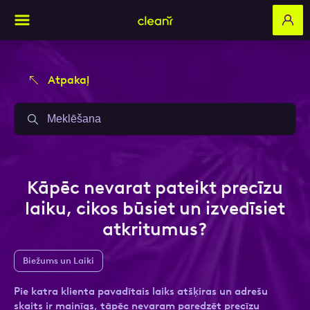
Atpakaļ
Aizpildi pieteikuma formu un mēs ar tevi
Aizpildi pieteikuma formu un mēs ar tevi
sazināsimies
sazināsimies
Vārds, Uzvārds
Vārds, Uzvārds
Kāpēc nevarat pateikt precīzu
laiku, cikos būsiet un izvedīsiet
atkritumus?
E-pasts
E-pasts
Biežums un Laiki
Pie katra klienta pavadītais laiks atšķiras un adrešu
Kontakttālrunis
Kontakttālrunis
skaits ir mainīgs, tāpēc nevaram paredzēt precīzu