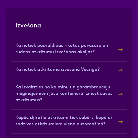
Izvešana
Kā notiek pašvaldībās rīkotās pavasara un
rudens atkritumu izvešanas akcijas?
Kā notiek atkritumu izvešana Vecrīgā?
Kā izvairīties no kaimiņu un garāmbraucēju
mēģinājumiem jūsu konteinerā izmest savus
atkritumus?
Kāpēc šķirotie atkritumi tiek sabērti kopā ar
sadzīves atkritumiem vienā automašīnā?