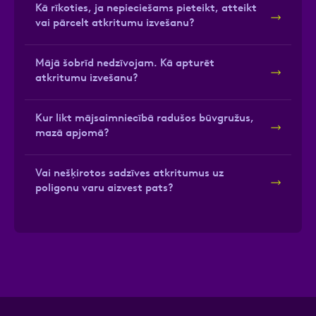
Kā rīkoties, ja nepieciešams pieteikt, atteikt
vai pārcelt atkritumu izvešanu?
Mājā šobrīd nedzīvojam. Kā apturēt
atkritumu izvešanu?
Kur likt mājsaimniecībā radušos būvgružus,
mazā apjomā?
Vai nešķirotos sadzīves atkritumus uz
poligonu varu aizvest pats?