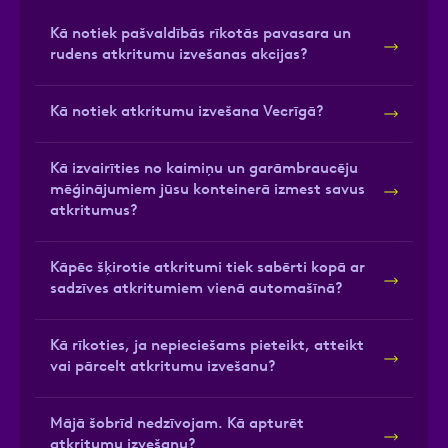
Kā notiek pašvaldībās rīkotās pavasara un
rudens atkritumu izvešanas akcijas?
Kā notiek atkritumu izvešana Vecrīgā?
Kā izvairīties no kaimiņu un garāmbraucēju
mēģinājumiem jūsu konteinerā izmest savus
atkritumus?
Kāpēc šķirotie atkritumi tiek sabērti kopā ar
sadzīves atkritumiem vienā automašīnā?
Kā rīkoties, ja nepieciešams pieteikt, atteikt
vai pārcelt atkritumu izvešanu?
Mājā šobrīd nedzīvojam. Kā apturēt
atkritumu izvešanu?