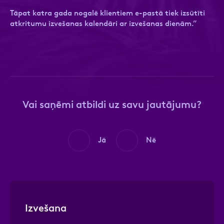
Tāpat katra gada nogalē klientiem e-pastā tiek izsūtīti
atkritumu izvešanas kalendāri ar izvešanas dienām.”
Ziņa
Ziņa
Vai saņēmi atbildi uz savu jautājumu?
Apstiprini, ka esi iepazinies ar sadaļu
Atzīmējiet, ka piekrītat personas datu
Privātuma
Jā
Nē
politika
apstrādei.
Vairāk
Izvešana