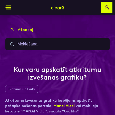
Atpakaļ
Aizpildi pieteikuma formu un mēs ar tevi
Aizpildi pieteikuma formu un mēs ar tevi
sazināsimies
sazināsimies
Vārds, Uzvārds
Vārds, Uzvārds
Kur varu apskatīt atkritumu
izvešanas grafiku?
E-pasts
E-pasts
Biežums un Laiki
Atkritumu izvešanas grafiku iespējams apskatīt
pašapkalpošanās portālā
Manai Videi
vai mobilajā
Kontakttālrunis
Kontakttālrunis
lietotnē “MANAI VIDEI”, sadaļā “Grafiks”.