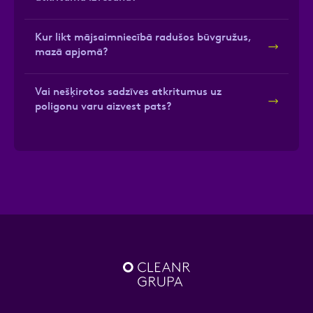
Kur likt mājsaimniecībā radušos būvgružus,
mazā apjomā?
Vai nešķirotos sadzīves atkritumus uz
poligonu varu aizvest pats?