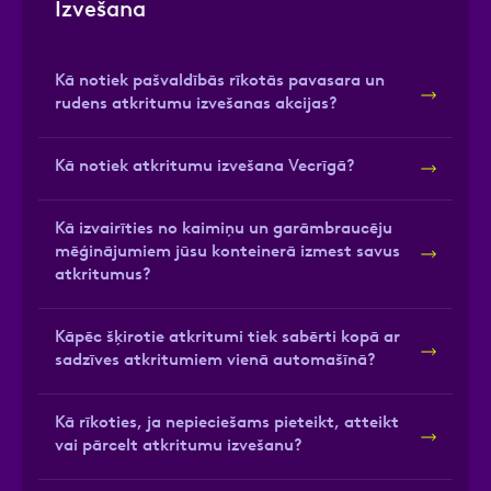
Izvešana
Kā notiek pašvaldībās rīkotās pavasara un
rudens atkritumu izvešanas akcijas?
Kā notiek atkritumu izvešana Vecrīgā?
Kā izvairīties no kaimiņu un garāmbraucēju
mēģinājumiem jūsu konteinerā izmest savus
atkritumus?
Kāpēc šķirotie atkritumi tiek sabērti kopā ar
sadzīves atkritumiem vienā automašīnā?
Kā rīkoties, ja nepieciešams pieteikt, atteikt
vai pārcelt atkritumu izvešanu?