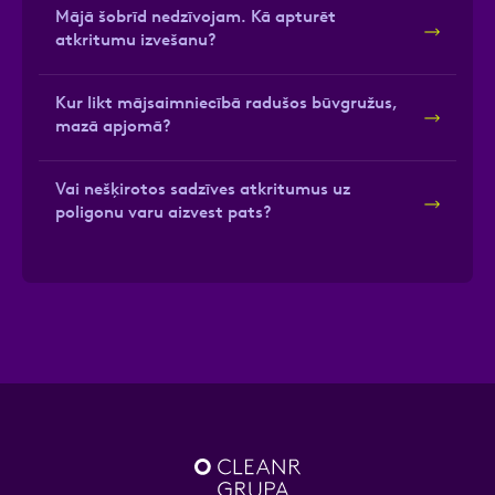
Mājā šobrīd nedzīvojam. Kā apturēt
atkritumu izvešanu?
Kur likt mājsaimniecībā radušos būvgružus,
mazā apjomā?
Vai nešķirotos sadzīves atkritumus uz
poligonu varu aizvest pats?