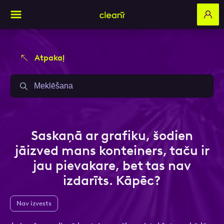
Atpakaļ
Aizpildi pieteikuma formu un mēs ar tevi
Aizpildi pieteikuma formu un mēs ar tevi
sazināsimies
sazināsimies
Vārds, Uzvārds
Vārds, Uzvārds
Saskaņā ar grafiku, šodien
jāizved mans konteiners, taču ir
jau pievakare, bet tas nav
E-pasts
E-pasts
izdarīts. Kāpēc?
Nav izvests
Kontakttālrunis
Kontakttālrunis