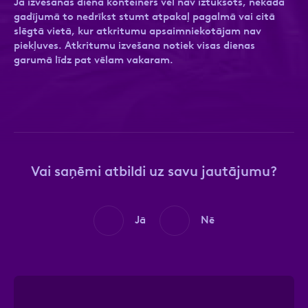
Ja izvešanas dienā konteiners vēl nav iztukšots, nekādā
gadījumā to nedrīkst stumt atpakaļ pagalmā vai citā
slēgtā vietā, kur atkritumu apsaimniekotājam nav
piekļuves. Atkritumu izvešana notiek visas dienas
garumā līdz pat vēlam vakaram.
Ziņa
Ziņa
Vai saņēmi atbildi uz savu jautājumu?
Apstiprini, ka esi iepazinies ar sadaļu
Atzīmējiet, ka piekrītat personas datu
Privātuma
politika
apstrādei.
Vairāk
Jā
Nē