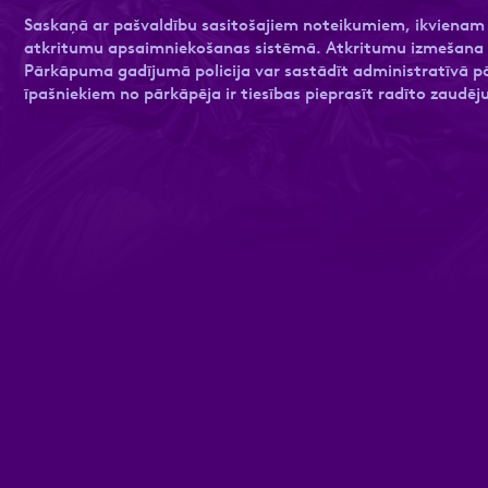
Saskaņā ar pašvaldību sasitošajiem noteikumiem, ikvienam i
atkritumu apsaimniekošanas sistēmā. Atkritumu izmešana sv
 sadaļu
nas datu apstrādei.
Privātuma politika
Vairāk
Pārkāpuma gadījumā policija var sastādīt administratīvā p
īpašniekiem no pārkāpēja ir tiesības pieprasīt radīto zaudēj