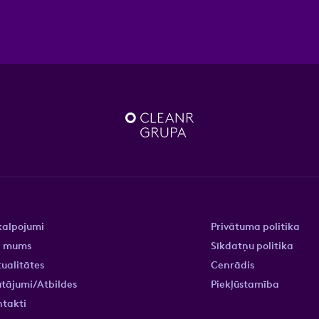
kalpojumi
Privātuma politika
r mums
Sīkdatņu politika
ualitātes
Cenrādis
tājumi/Atbildes
Piekļūstamība
ntakti