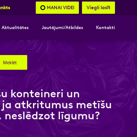
Viegli lasīt
MANAI VIDEI
unkts
Aktualitātes
Jautājumi/Atbildes
Kontakti
nāsimies
nāsimies
akttālrunis
akttālrunis
šu konteineri un
 ja atkritumus metīšu
, neslēdzot līgumu?