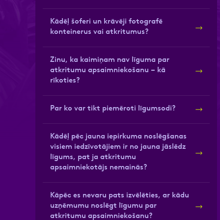
Kādēļ šoferi un krāvēji fotografē
Apstiprini, ka esi iepazinies ar
Atzīmējiet, ka piekrītat perso
konteinerus vai atkritumus?
Zinu, ka kaimiņam nav līguma par
atkritumu apsaimniekošanu – kā
rīkoties?
Par ko var tikt piemēroti līgumsodi?
Kādēļ pēc jauna iepirkuma noslēgšanas
visiem iedzīvotājiem ir no jauna jāslēdz
līgums, pat ja atkritumu
apsaimniekotājs nemainās?
Kāpēc es nevaru pats izvēlēties, ar kādu
uzņēmumu noslēgt līgumu par
atkritumu apsaimniekošanu?