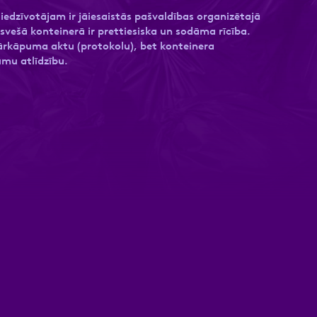
edzīvotājam ir jāiesaistās pašvaldības organizētajā
ešā konteinerā ir prettiesiska un sodāma rīcība.
ārkāpuma aktu (protokolu), bet konteinera
umu atlīdzību.