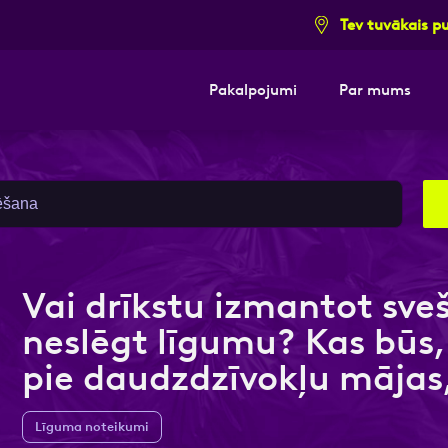
Tev tuvākais p
Pakalpojumi
Par mums
i pieteikuma formu un mēs ar tevi sazi
i pieteikuma formu un mēs ar tevi sazi
E-pasts
E-pasts
Kont
Kont
Vai drīkstu izmantot sve
neslēgt līgumu? Kas būs,
pie daudzdzīvokļu mājas
Līguma noteikumi