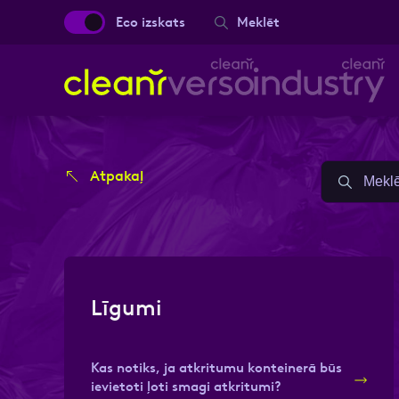
Eco izskats
Meklēt
Aizpild
Aizpild
Atpakaļ
Vārds, Uzvārds
Vārds, Uzvārds
Ziņa
Ziņa
Līgumi
Kas notiks, ja atkritumu konteinerā būs
ievietoti ļoti smagi atkritumi?