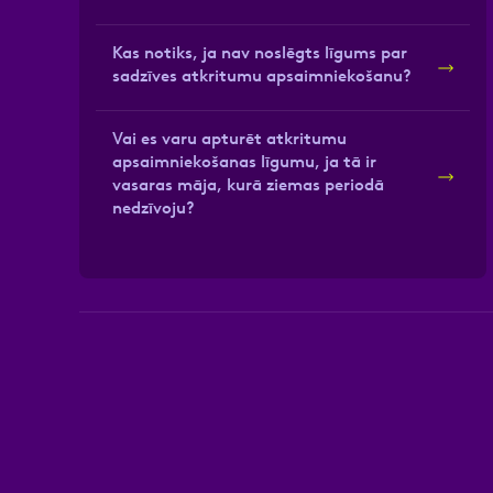
Kas notiks, ja nav noslēgts līgums par
sadzīves atkritumu apsaimniekošanu?
Vai es varu apturēt atkritumu
apsaimniekošanas līgumu, ja tā ir
vasaras māja, kurā ziemas periodā
nedzīvoju?