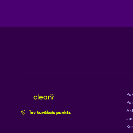
Pa
Pa
Akt
Tev tuvākais punkts
Jau
Ko