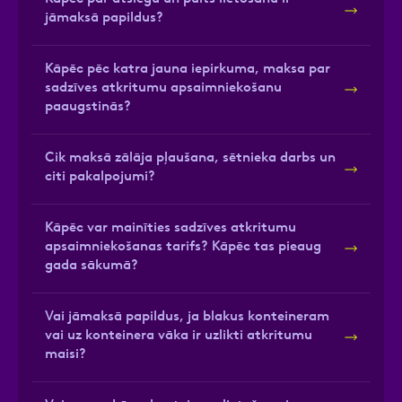
jāmaksā papildus?
Kāpēc pēc katra jauna iepirkuma, maksa par
sadzīves atkritumu apsaimniekošanu
paaugstinās?
Cik maksā zālāja pļaušana, sētnieka darbs un
citi pakalpojumi?
Kāpēc var mainīties sadzīves atkritumu
apsaimniekošanas tarifs? Kāpēc tas pieaug
gada sākumā?
Vai jāmaksā papildus, ja blakus konteineram
vai uz konteinera vāka ir uzlikti atkritumu
maisi?