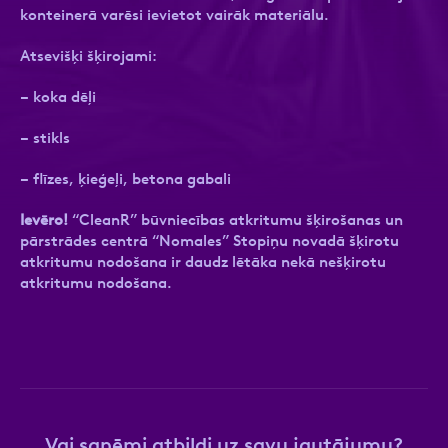
konteinerā varēsi ievietot vairāk materiālu.
Atsevišķi šķirojami:
– koka dēļi
Ziņa
Ziņa
– stikls
– flīzes, ķieģeļi, betona gabali
Ievēro!
“CleanR” būvniecības atkritumu šķirošanas un
pārstrādes centrā “Nomales” Stopiņu novadā šķirotu
atkritumu nodošana ir daudz lētāka nekā nešķirotu
Apstiprini, ka esi iepazinies ar sadaļu
Atzīmējiet, ka piekrītat personas datu
Privātuma
atkritumu nodošana.
politika
apstrādei.
Vairāk
Vai saņēmi atbildi uz savu jautājumu?