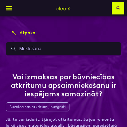
Atpakaļ
Aizpildi pieteikuma formu un mēs ar tevi
Aizpildi pieteikuma formu un mēs ar tevi
sazināsimies
sazināsimies
Vārds, Uzvārds
Vārds, Uzvārds
Vai izmaksas par būvniecības
atkritumu apsaimniekošanu ir
iespējams samazināt?
E-pasts
E-pasts
Būvniecības atkritumi, būvgruži
Jā, to var izdarīt, šķirojot atkritumus. Ja jau remonta
Kontakttālrunis
Kontakttālrunis
laikā visus materiālus atdalīsi, būvgružiem paredzētajā