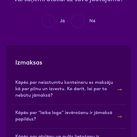
Jā
Nē
Izmaksas
Kāpēc par neizstumtu konteineru es maksāju
kā par pilnu un izvestu. Ko darīt, lai par to
nebūtu jāmaksā?
Kāpēc par “laika loga” ievērošanu ir jāmaksā
papildus?
Kāpēc par atslēgu un pults lietošanu ir