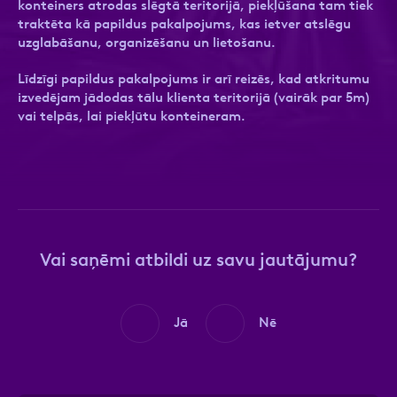
konteiners atrodas slēgtā teritorijā, piekļūšana tam tiek
traktēta kā papildus pakalpojums, kas ietver atslēgu
uzglabāšanu, organizēšanu un lietošanu.
Līdzīgi papildus pakalpojums ir arī reizēs, kad atkritumu
Ziņa
Ziņa
izvedējam jādodas tālu klienta teritorijā (vairāk par 5m)
vai telpās, lai piekļūtu konteineram.
Apstiprini, ka esi iepazinies ar sadaļu
Atzīmējiet, ka piekrītat personas datu
Privātuma
Vai saņēmi atbildi uz savu jautājumu?
politika
apstrādei.
Vairāk
Jā
Nē