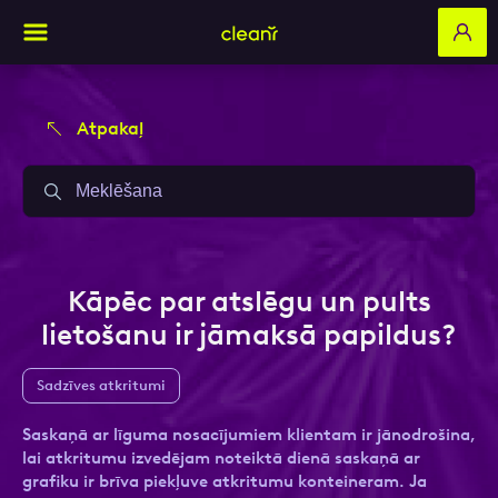
Atpakaļ
Aizpildi pieteikuma formu un mēs ar tevi
Aizpildi pieteikuma formu un mēs ar tevi
sazināsimies
sazināsimies
Vārds, Uzvārds
Vārds, Uzvārds
Kāpēc par atslēgu un pults
lietošanu ir jāmaksā papildus?
E-pasts
E-pasts
Sadzīves atkritumi
Saskaņā ar līguma nosacījumiem klientam ir jānodrošina,
lai atkritumu izvedējam noteiktā dienā saskaņā ar
Kontakttālrunis
Kontakttālrunis
grafiku ir brīva piekļuve atkritumu konteineram. Ja