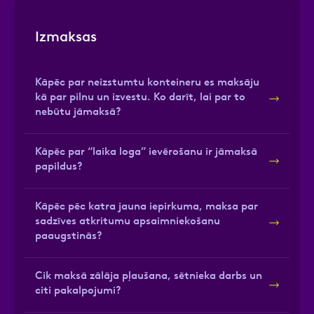
Izmaksas
Kāpēc par neizstumtu konteineru es maksāju
kā par pilnu un izvestu. Ko darīt, lai par to
nebūtu jāmaksā?
Kāpēc par “laika loga” ievērošanu ir jāmaksā
papildus?
Kāpēc pēc katra jauna iepirkuma, maksa par
sadzīves atkritumu apsaimniekošanu
paaugstinās?
Cik maksā zālāja pļaušana, sētnieka darbs un
citi pakalpojumi?