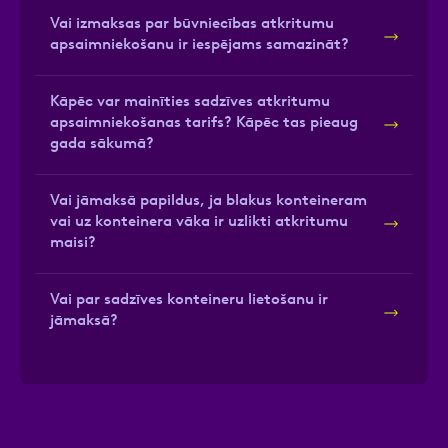
Vai izmaksas par būvniecības atkritumu
apsaimniekošanu ir iespējams samazināt?
Kāpēc var mainīties sadzīves atkritumu
apsaimniekošanas tarifs? Kāpēc tas pieaug
gada sākumā?
Vai jāmaksā papildus, ja blakus konteineram
vai uz konteinera vāka ir uzlikti atkritumu
maisi?
Vai par sadzīves konteineru lietošanu ir
jāmaksā?