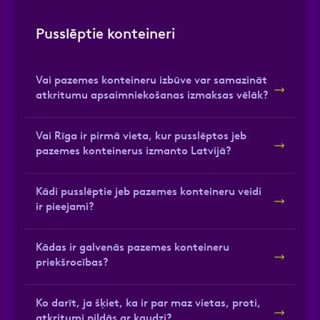
Pusslēptie konteineri
Vai pazemes konteineru izbūve var samazināt
atkritumu apsaimniekošanas izmaksas vēlāk?
Vai Rīga ir pirmā vieta, kur pusslēptos jeb
pazemes konteinerus izmanto Latvijā?
Kādi pusslēptie jeb pazemes konteineru veidi
ir pieejami?
Kādas ir galvenās pazemes konteineru
priekšrocības?
Ko darīt, ja šķiet, ka ir par maz vietas, proti,
atkritumi pildās ar kaudzi?