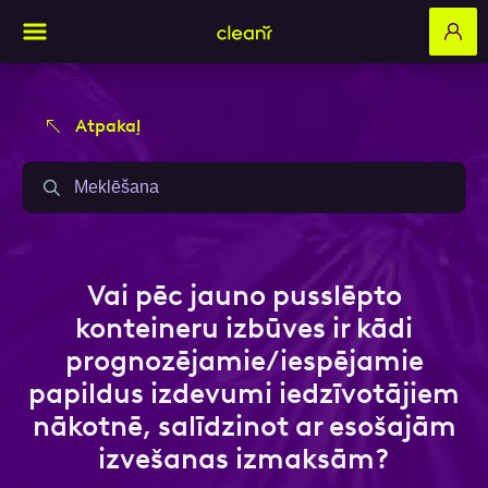
Atpakaļ
Aizpildi pieteikuma formu un mēs ar tevi
Aizpildi pieteikuma formu un mēs ar tevi
sazināsimies
sazināsimies
Vārds, Uzvārds
Vārds, Uzvārds
Vai pēc jauno pusslēpto
konteineru izbūves ir kādi
prognozējamie/iespējamie
E-pasts
E-pasts
papildus izdevumi iedzīvotājiem
nākotnē, salīdzinot ar esošajām
izvešanas izmaksām?
Kontakttālrunis
Kontakttālrunis