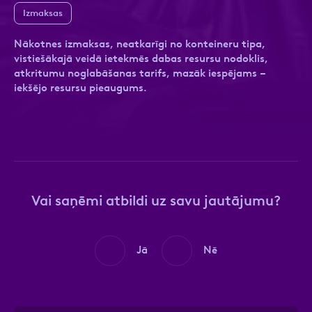
Izmaksas
Nākotnes izmaksas, neatkarīgi no konteineru tipa,
vistiešākajā veidā ietekmēs dabas resursu nodoklis,
Ziņa
Ziņa
atkritumu noglabāšanas tarifs, mazāk iespējams –
iekšējo resursu pieaugums.
Apstiprini, ka esi iepazinies ar sadaļu
Atzīmējiet, ka piekrītat personas datu
Privātuma
Vai saņēmi atbildi uz savu jautājumu?
politika
apstrādei.
Vairāk
Jā
Nē