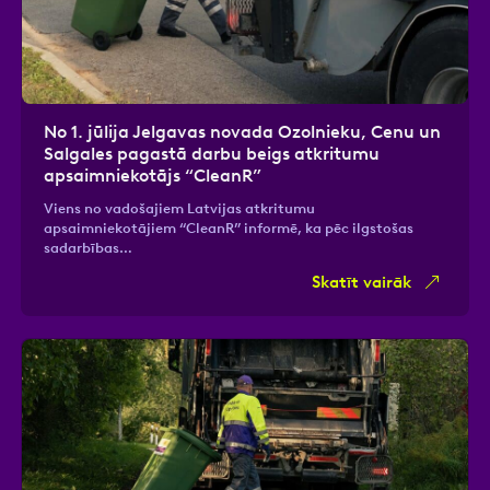
No 1. jūlija Jelgavas novada Ozolnieku, Cenu un
Salgales pagastā darbu beigs atkritumu
apsaimniekotājs “CleanR”
Viens no vadošajiem Latvijas atkritumu
apsaimniekotājiem “CleanR” informē, ka pēc ilgstošas
sadarbības…
Skatīt vairāk