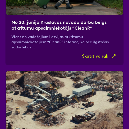
No 20. jūnija Krāslavas novadā darbu beigs
atkritumu apsaimniekotājs “CleanR”
Viens no vadošajiem Latvijas atkritumu
apsaimniekotājiem “CleanR” informē, ka pēc ilgstošas
sadarbības…
Skatīt vairāk