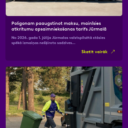
Poligonam paaugstinot maksu, mainīsies
atkritumu apsaimniekošanas tarifs Jūrmalā
No 2026. gada 1. jūlija Jūrmalas valstspilsētā stāsies
spēkā izmaiņas nešķiroto sadzīves…
Skatīt vairāk