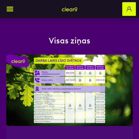
Visas ziņas
Aizpildi pieteikuma formu un mēs ar tevi
sazināsimies
Vārds, Uzvārds
E-pasts
Kontakttālrunis