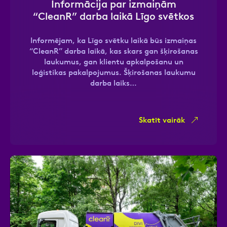
Informācija par izmaiņām
“CleanR” darba laikā Līgo svētkos
Informējam, ka Līgo svētku laikā būs izmaiņas
Ziņa
“CleanR” darba laikā, kas skars gan šķirošanas
laukumus, gan klientu apkalpošanu un
loģistikas pakalpojumus. Šķirošanas laukumu
darba laiks…
Skatīt vairāk
Atzīmējiet, ka piekrītat personas datu
apstrādei.
Vairāk