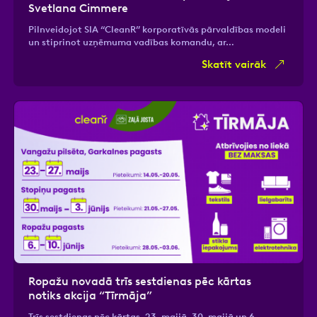
Svetlana Cimmere
Pilnveidojot SIA “CleanR” korporatīvās pārvaldības modeli
un stiprinot uzņēmuma vadības komandu, ar…
Skatīt vairāk
Ropažu novadā trīs sestdienas pēc kārtas
notiks akcija “Tīrmāja”
Trīs sestdienas pēc kārtas, 23. maijā, 30. maijā un 6.