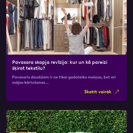
Pavasara skapja revīzija: kur un kā pareizi
šķirot tekstilu?
Pavasaris daudziem ir ne tikai gadalaiku maiņas, bet arī
mājas kārtošanas…
Skatīt vairāk