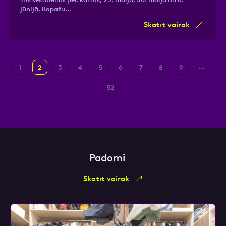
jūnijā, Ropažu…
Skatīt vairāk
...
1
2
3
4
5
6
7
8
9
52
Padomi
Skatīt vairāk