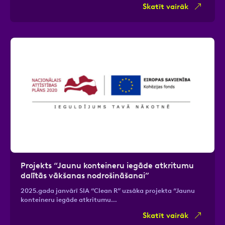
Skatīt vairāk
Projekts “Jaunu konteineru iegāde atkritumu
dalītās vākšanas nodrošināšanai”
2025.gada janvārī SIA “Clean R” uzsāka projekta “Jaunu
konteineru iegāde atkritumu…
Skatīt vairāk