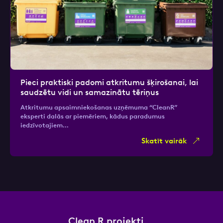
Pieci praktiski padomi atkritumu šķirošanai, lai
saudzētu vidi un samazinātu tēriņus
Atkritumu apsaimniekošanas uzņēmuma “CleanR”
eksperti dalās ar piemēriem, kādus paradumus
iedzīvotajiem…
Skatīt vairāk
Clean R projekti