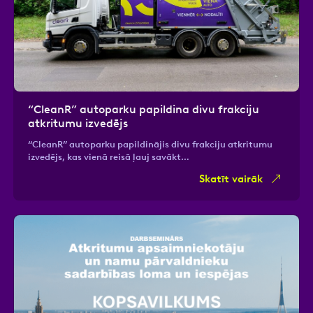
“CleanR” autoparku papildina divu frakciju
atkritumu izvedējs
“CleanR” autoparku papildinājis divu frakciju atkritumu
izvedējs, kas vienā reisā ļauj savākt…
Skatīt vairāk